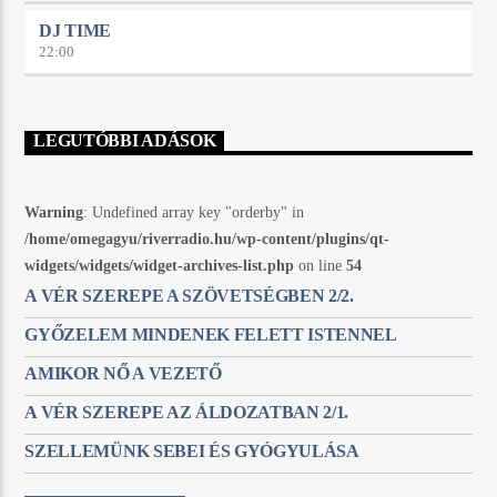
DJ TIME
22:00
LEGUTÓBBI ADÁSOK
Warning
: Undefined array key "orderby" in
/home/omegagyu/riverradio.hu/wp-content/plugins/qt-
widgets/widgets/widget-archives-list.php
on line
54
A VÉR SZEREPE A SZÖVETSÉGBEN 2/2.
GYŐZELEM MINDENEK FELETT ISTENNEL
AMIKOR NŐ A VEZETŐ
A VÉR SZEREPE AZ ÁLDOZATBAN 2/1.
SZELLEMÜNK SEBEI ÉS GYÓGYULÁSA