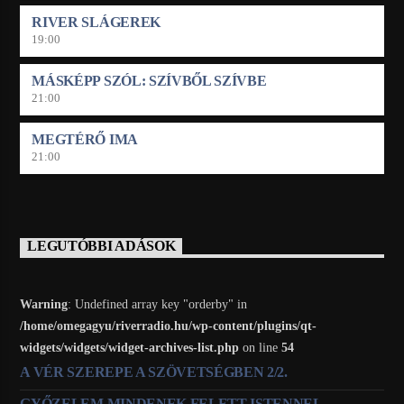
RIVER SLÁGEREK
19:00
MÁSKÉPP SZÓL: SZÍVBŐL SZÍVBE
21:00
MEGTÉRŐ IMA
21:00
LEGUTÓBBI ADÁSOK
Warning
: Undefined array key "orderby" in
/home/omegagyu/riverradio.hu/wp-content/plugins/qt-
widgets/widgets/widget-archives-list.php
on line
54
A VÉR SZEREPE A SZÖVETSÉGBEN 2/2.
GYŐZELEM MINDENEK FELETT ISTENNEL