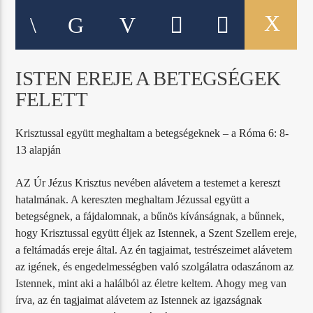
ISTEN EREJE A BETEGSÉGEK
FELETT
Krisztussal együtt meghaltam a betegségeknek – a Róma 6: 8-
13 alapján
AZ Úr Jézus Krisztus nevében alávetem a testemet a kereszt
hatalmának. A kereszten meghaltam Jézussal együtt a
betegségnek, a fájdalomnak, a bűnös kívánságnak, a bűnnek,
hogy Krisztussal együtt éljek az Istennek, a Szent Szellem ereje,
a feltámadás ereje által. Az én tagjaimat, testrészeimet alávetem
az igének, és engedelmességben való szolgálatra odaszánom az
Istennek, mint aki a halálból az életre keltem. Ahogy meg van
írva, az én tagjaimat alávetem az Istennek az igazságnak