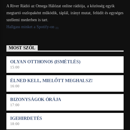
A River Rádió az Omega Hálózat online rádiója, a közösség egyik
megtartó oszlopaként működik, táplál, irányt mutat, felüdít és egységes
szellemi mederben is tart.
Hallgass minket a Spotify-on
MOST SZÓL
OLYAN OTTHONOS (ISMÉTLÉS)
15:00
ÉLNED KELL, MIELŐTT MEGHALSZ!
16:00
BIZONYSÁGOK ÓRÁJA
17:00
IGEHIRDETÉS
18:00