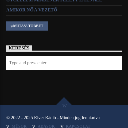
AMIKOR NŐ A VEZETŐ
MUTASS TÖBBET
KERESÉS
© 2022 - 2025 River Rádió - Minden jog fenntartva
MŰSOR
ADÁSOK
KAPCSOLAT