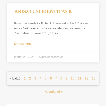
KRISZTUSI IDENTITÁS 8.
Krisztusi identitás 8. Az 1 Thesszalonika 1:4 és az
és az 5-ik fejezet 5-ös verse alapján, valamint a
Zsidókhoz írt levél 3:1 , 14 és
MEGNYITOM
január 20, 2025
Nincs hozzászólás
« Előző
1
2
3
4
5
6
7
8
9
10
11
12
13
Következő »