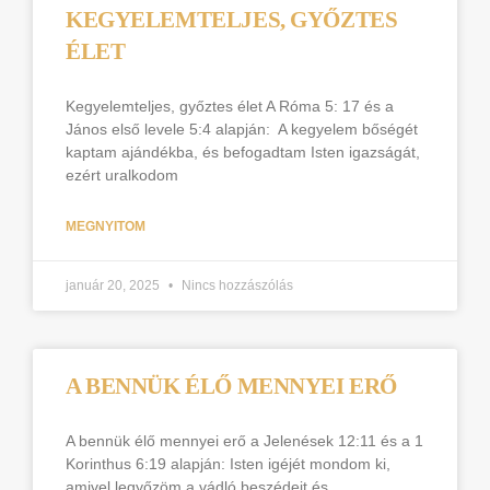
KEGYELEMTELJES, GYŐZTES
ÉLET
Kegyelemteljes, győztes élet A Róma 5: 17 és a
János első levele 5:4 alapján: A kegyelem bőségét
kaptam ajándékba, és befogadtam Isten igazságát,
ezért uralkodom
MEGNYITOM
január 20, 2025
Nincs hozzászólás
A BENNÜK ÉLŐ MENNYEI ERŐ
A bennük élő mennyei erő a Jelenések 12:11 és a 1
Korinthus 6:19 alapján: Isten igéjét mondom ki,
amivel legyőzöm a vádló beszédeit és