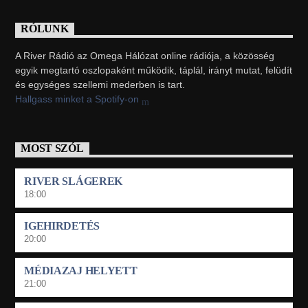
RÓLUNK
A River Rádió az Omega Hálózat online rádiója, a közösség
egyik megtartó oszlopaként működik, táplál, irányt mutat, felüdít
és egységes szellemi mederben is tart.
Hallgass minket a Spotify-on
MOST SZÓL
RIVER SLÁGEREK
18:00
IGEHIRDETÉS
20:00
MÉDIAZAJ HELYETT
21:00