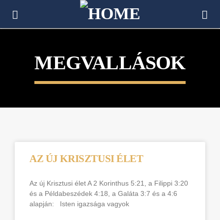
[There are no radio stations in the database]
MEGVALLÁSOK
AZ ÚJ KRISZTUSI ÉLET
Az új Krisztusi élet A 2 Korinthus 5:21, a Filippi 3:20
és a Példabeszédek 4:18, a Galáta 3:7 és a 4:6
alapján: Isten igazsága vagyok