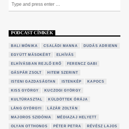
PODCAST CÍMKÉK
BALI MÓNIKA
CSALÁDI MANNA
DUDÁS ADRIENN
EGYÜTT MÁSOKÉRT
ELHÍVÁS
ELHÍVÁSBAN REJLŐ ERŐ
FERENCZ GABI
GÁSPÁR ZSOLT
HITEM SZERINT
ISTENI GAZDASÁGTAN
ISTENKÉP
KAPOCS
KISS GYÖRGY
KUCZOGI GYÖRGY
KULTÚRASZTAL
KÜLDÖTTEK ÓRÁJA
LÁNG GYÖRGYI
LÁZÁR ZOLTÁN
MAJOROS SZIDÓNIA
MÉDIAZAJ HELYETT
OLYAN OTTHONOS
PÉTER PETRA
RÉVÉSZ LAJOS