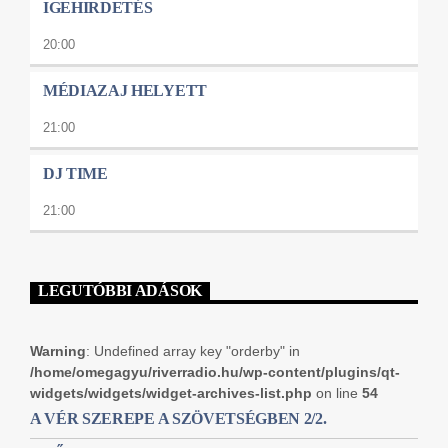
IGEHIRDETÉS
20:00
MÉDIAZAJ HELYETT
21:00
DJ TIME
21:00
LEGUTÓBBI ADÁSOK
Warning
: Undefined array key "orderby" in
/home/omegagyu/riverradio.hu/wp-content/plugins/qt-
widgets/widgets/widget-archives-list.php
on line
54
A VÉR SZEREPE A SZÖVETSÉGBEN 2/2.