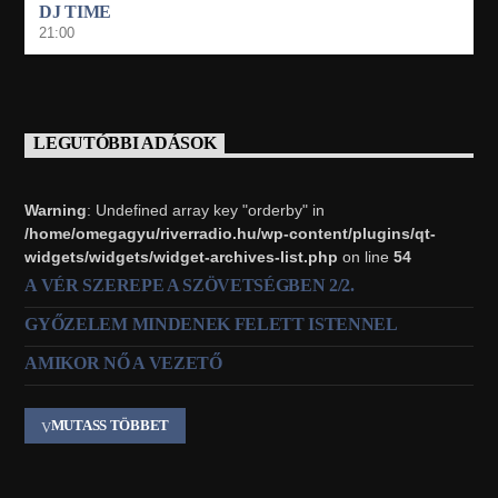
DJ TIME
21:00
LEGUTÓBBI ADÁSOK
Warning
: Undefined array key "orderby" in
/home/omegagyu/riverradio.hu/wp-content/plugins/qt-
widgets/widgets/widget-archives-list.php
on line
54
A VÉR SZEREPE A SZÖVETSÉGBEN 2/2.
GYŐZELEM MINDENEK FELETT ISTENNEL
AMIKOR NŐ A VEZETŐ
MUTASS TÖBBET