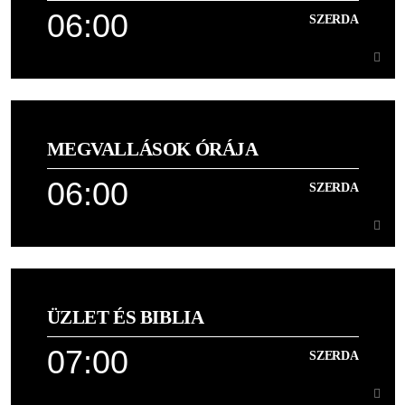
06:00
SZERDA
Learn more
06:00
SZERDA
MEGVALLÁSOK ÓRÁJA
Joel Osteen reggeli üzenete,
06:00
SZERDA
Learn more
06:00
SZERDA
ÜZLET ÉS BIBLIA
[...]
07:00
SZERDA
Learn more