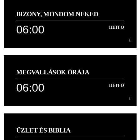
05:00
BIZONY, MONDOM NEKED
Felemelő dicsőítő dalok, hogy jól induljon a napod
06:00
HÉTFŐ
Learn more
06:00
HÉTFŐ
MEGVALLÁSOK ÓRÁJA
Joel Osteen reggeli üzenete,
06:00
HÉTFŐ
Learn more
06:00
HÉTFŐ
ÜZLET ÉS BIBLIA
[...]