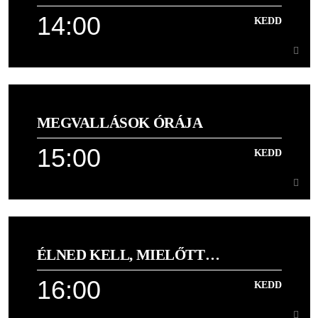
14:00
KEDD
Learn more
14:00
KEDD
MEGVALLÁSOK ÓRÁJA
A legjobb keresztény és nívós világi dalok egy helyen
15:00
KEDD
Learn more
15:00
KEDD
ÉLNED KELL, MIELŐTT
[...]
MEGHALSZ!
16:00
KEDD
Learn more