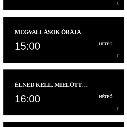
14:00
HÉTFŐ
MEGVALLÁSOK ÓRÁJA
Sorsfordító imák a Bibliából
15:00
HÉTFŐ
Learn more
15:00
HÉTFŐ
ÉLNED KELL, MIELŐTT
[...]
MEGHALSZ!
16:00
HÉTFŐ
Learn more
16:00
HÉTFŐ