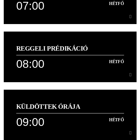
07:00
HÉTFŐ
Learn more
07:00
HÉTFŐ
REGGELI PRÉDIKÁCIÓ
Podcast
08:00
HÉTFŐ
Learn more
08:00
HÉTFŐ
KÜLDÖTTEK ÓRÁJA
Igehirdetés az Omega Hálózattól
09:00
HÉTFŐ
Learn more