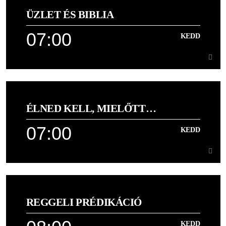
ÜZLET ÉS BIBLIA
[...]
07:00
KEDD
Learn more
07:00
KEDD
ÉLNED KELL, MIELŐTT
Podcast
MEGHALSZ!
07:00
KEDD
Learn more
07:00
KEDD
REGGELI PRÉDIKÁCIÓ
Daniel Kolenda inspiráló üzenete magyarul
KEDD