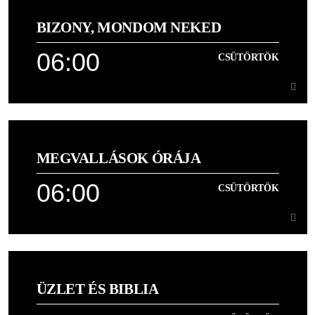
BIZONY, MONDOM NEKED
Felemelő dicsőítő dalok, hogy jól induljon a napod
06:00
CSÜTÖRTÖK
Learn more
06:00
CSÜTÖRTÖK
MEGVALLÁSOK ÓRÁJA
Joel Osteen reggeli üzenete,
06:00
CSÜTÖRTÖK
Learn more
06:00
CSÜTÖRTÖK
ÜZLET ÉS BIBLIA
[...]