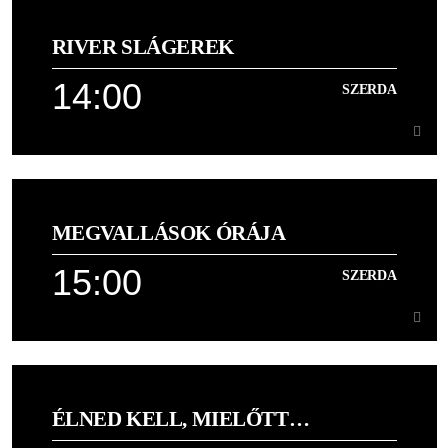
13:00
RIVER SLÁGEREK
[...]
14:00
SZERDA
Learn more
14:00
SZERDA
MEGVALLÁSOK ÓRÁJA
A legjobb keresztény és nívós világi dalok egy helyen
15:00
SZERDA
Learn more
15:00
SZERDA
ÉLNED KELL, MIELŐTT
[...]
MEGHALSZ!