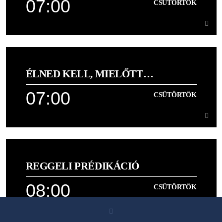
07:00
CSÜTÖRTÖK
Learn more
07:00
CSÜTÖRTÖK
ÉLNED KELL, MIELŐTT
Podcast
MEGHALSZ!
07:00
CSÜTÖRTÖK
Learn more
07:00
CSÜTÖRTÖK
REGGELI PRÉDIKÁCIÓ
Daniel Kolenda inspiráló üzenete magyarul
08:00
CSÜTÖRTÖK
Learn more