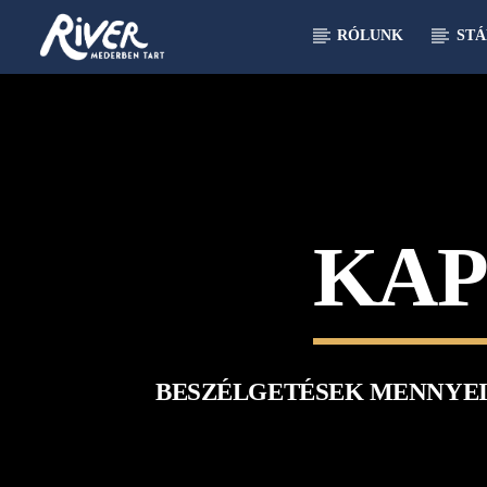
RÓLUNK
STÁ
[There are no radio stations in the database]
KAP
BESZÉLGETÉSEK MENNYEI