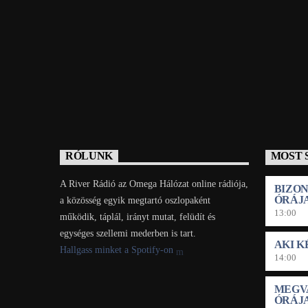
RÓLUNK
MOST 
A River Rádió az Omega Hálózat online rádiója,
BIZO
ÓRÁJ
a közösség egyik megtartó oszlopaként
13:00
működik, táplál, irányt mutat, felüdít és
egységes szellemi mederben is tart.
AKI K
Hallgass minket a Spotify-on
14:00
MEGV
ÓRÁJ