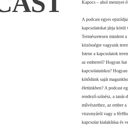
CAST
Kapocs – ahol mennyei és
A podcast egyes epizódja
kapcsolatokat járja körül
Természetesen mindent a 
közösségre vagyunk terem
Istene a kapcsolatok terem
az emberrel? Hogyan hat e
kapcsolatainkra? Hogyan 
kötődünk saját magunkhoz
életünkben? A podcast egy
rendező-színész, a tanár-
művészethez, az ember a 
viszonyáról vagy a férfib
kapcsolat kialakítása és 