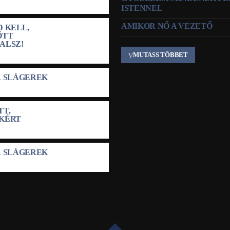
ISTENNEL
AMIKOR NŐ A VEZETŐ
 KELL,
ŐTT
ALSZ!
MUTASS TÖBBET
R SLÁGEREK
TT,
KÉRT
R SLÁGEREK