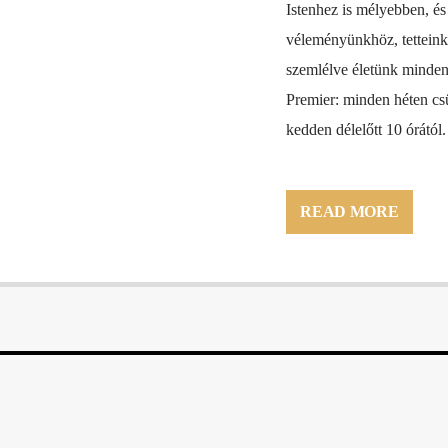
Istenhez is mélyebben, é
véleményünkhöz, tetteinkh
szemlélve életünk minden
Premier: minden héten csü
kedden délelőtt 10 órától.
READ MORE