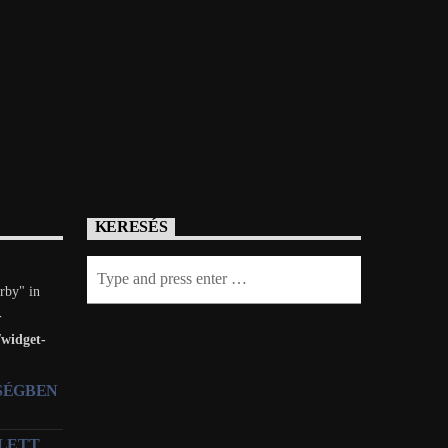
KERESÉS
rby" in
-
/widget-
TSÉGBEN
LETT