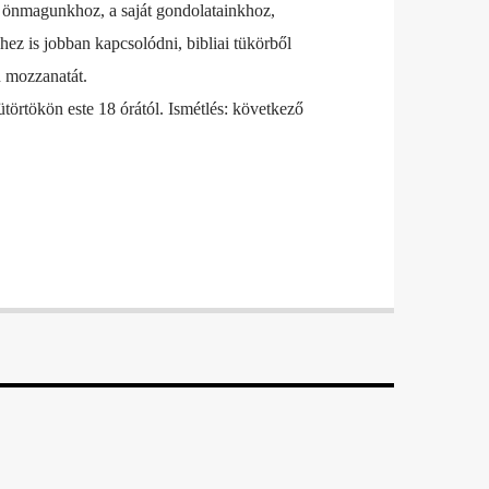
s önmagunkhoz, a saját gondolatainkhoz,
ez is jobban kapcsolódni, bibliai tükörből
 mozzanatát.
törtökön este 18 órától. Ismétlés: következő