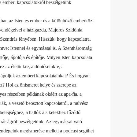
 emberi kapcsolatokról beszélgetünk
iban az Isten és ember és a különböző emberközi
 vendégeivel a házigazda, Majoros Szidónia.
Szentírás fényében. Hisszük, hogy kapcsolatra,
tve: Istennel és egymással is. A Szentháromság
tője, ápolója és építője. Milyen Isten kapcsolata
z az életünkre, a döntéseinkre, a
ápoljuk az emberi kapcsolatainkat? És hogyan
? Hol az önismeret helye és szerepe az
es részeiben példának okáért az apa-fia, a
diák, a vezető-beosztott kapcsolatról, a művész
betegséghez, a hallók a siketekhez fűződő
arátságról beszélgetünk. Az egymással való
vendégeink megismerése mellett a podcast segíthet