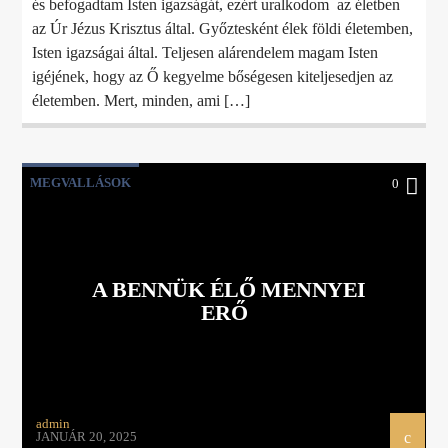
és befogadtam Isten igazságát, ezért uralkodom az életben
az Úr Jézus Krisztus által. Győztesként élek földi életemben,
Isten igazságai által. Teljesen alárendelem magam Isten
igéjének, hogy az Ő kegyelme bőségesen kiteljesedjen az
életemben. Mert, minden, ami […]
MEGVALLÁSOK
0
A BENNÜK ÉLŐ MENNYEI
ERŐ
admin
JANUÁR 20, 2025