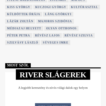
ISTENI GAZDASÁGTAN
ISTENKÉP
KAPOCS
KISS GYÖRGY
KUCZOGI GYÖRGY
KULTÚRASZTAL
KÜLDÖTTEK ÓRÁJA
LÁNG GYÖRGYI
LÁZÁR ZOLTÁN
MAJOROS SZIDÓNIA
MÉDIAZAJ HELYETT
OLYAN OTTHONOS
PÉTER PETRA
RÉVÉSZ LAJOS
RÉVÉSZ SZILVIA
SZILVÁSY LÁSZLÓ
SÜVEGES IMRE
MOST SZÓL
RIVER SLÁGEREK
A legjobb keresztény és nívós világi dalok egy helyen