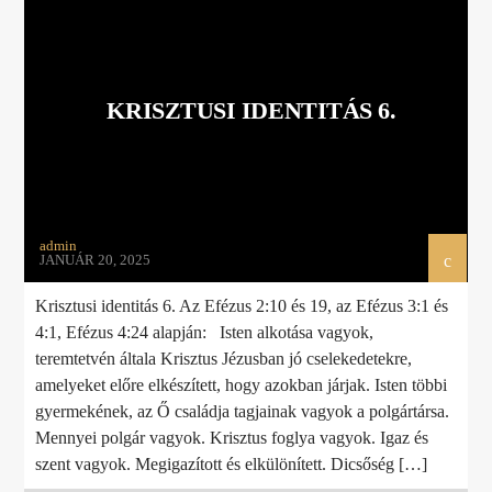
KRISZTUSI IDENTITÁS 6.
admin
JANUÁR 20, 2025
Krisztusi identitás 6. Az Efézus 2:10 és 19, az Efézus 3:1 és
4:1, Efézus 4:24 alapján: Isten alkotása vagyok,
teremtetvén általa Krisztus Jézusban jó cselekedetekre,
amelyeket előre elkészített, hogy azokban járjak. Isten többi
gyermekének, az Ő családja tagjainak vagyok a polgártársa.
Mennyei polgár vagyok. Krisztus foglya vagyok. Igaz és
szent vagyok. Megigazított és elkülönített. Dicsőség […]