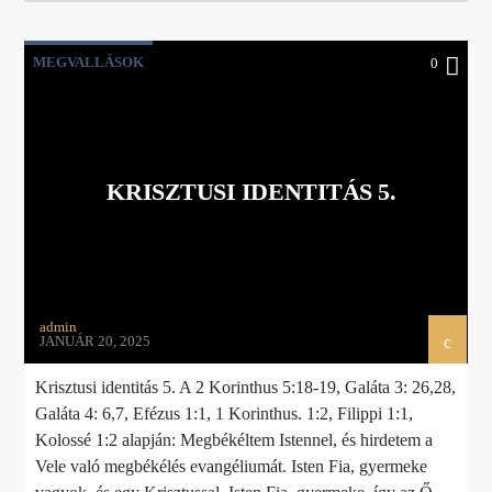
MEGVALLÁSOK
0
KRISZTUSI IDENTITÁS 5.
admin
JANUÁR 20, 2025
Krisztusi identitás 5. A 2 Korinthus 5:18-19, Galáta 3: 26,28,
Galáta 4: 6,7, Efézus 1:1, 1 Korinthus. 1:2, Filippi 1:1,
Kolossé 1:2 alapján: Megbékéltem Istennel, és hirdetem a
Vele való megbékélés evangéliumát. Isten Fia, gyermeke