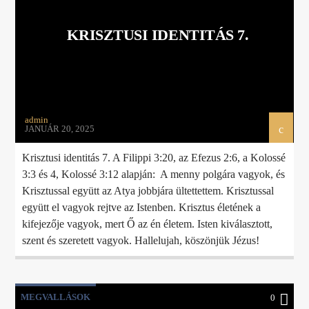
KRISZTUSI IDENTITÁS 7.
admin
JANUÁR 20, 2025
Krisztusi identitás 7. A Filippi 3:20, az Efezus 2:6, a Kolossé
3:3 és 4, Kolossé 3:12 alapján: A menny polgára vagyok, és
Krisztussal együtt az Atya jobbjára ültettettem. Krisztussal
együtt el vagyok rejtve az Istenben. Krisztus életének a
kifejezője vagyok, mert Ő az én életem. Isten kiválasztott,
szent és szeretett vagyok. Hallelujah, köszönjük Jézus!
MEGVALLÁSOK
0