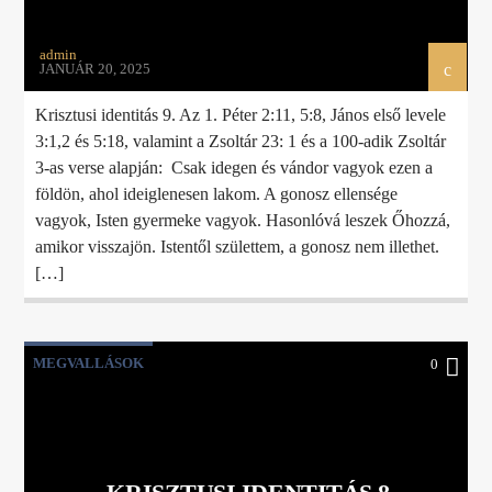
admin
JANUÁR 20, 2025
Krisztusi identitás 9. Az 1. Péter 2:11, 5:8, János első levele
3:1,2 és 5:18, valamint a Zsoltár 23: 1 és a 100-adik Zsoltár
3-as verse alapján: Csak idegen és vándor vagyok ezen a
földön, ahol ideiglenesen lakom. A gonosz ellensége
vagyok, Isten gyermeke vagyok. Hasonlóvá leszek Őhozzá,
amikor visszajön. Istentől születtem, a gonosz nem illethet.
[…]
MEGVALLÁSOK
0