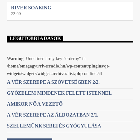
RIVER SOAKING
22:00
LEGUTÓBBI ADÁSOK
Warning
: Undefined array key "orderby" in
/home/omegagyu/riverradio.hu/wp-content/plugins/qt-
widgets/widgets/widget-archives-list.php
on line
54
A VÉR SZEREPE A SZÖVETSÉGBEN 2/2.
GYŐZELEM MINDENEK FELETT ISTENNEL
AMIKOR NŐ A VEZETŐ
A VÉR SZEREPE AZ ÁLDOZATBAN 2/1.
SZELLEMÜNK SEBEI ÉS GYÓGYULÁSA