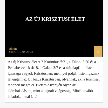
AZ ÚJ KRISZTUSI ÉLET
admin
JANUÁR 20, 2025
Az új Krisztusi élet A 2 Korinthus 5:21, a Filippi 3:20 és a
Példabeszédek 4:18, a Galáta 3:7 és a 4:6 alapján: Isten
igazsága vagyok Krisztusban, mennyei polgár. Isten igaznak
lát engem az Úr Jézus Krisztusban, olyannak, aki a teremtési
rendnek megfelel. Életem ösvényén olyan az
előrehaladásom, mint a hajnali világosság. Minél tovább
haladok, annál […]