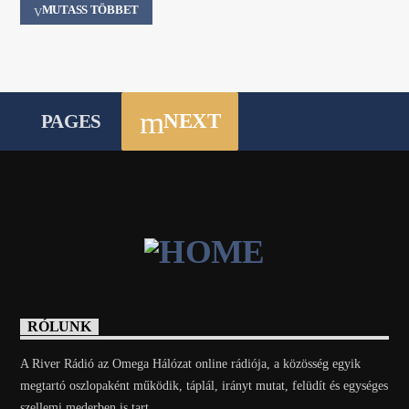
MUTASS TÖBBET
NEXT
PAGES
RÓLUNK
A River Rádió az Omega Hálózat online rádiója, a közösség egyik
megtartó oszlopaként működik, táplál, irányt mutat, felüdít és egységes
szellemi mederben is tart.