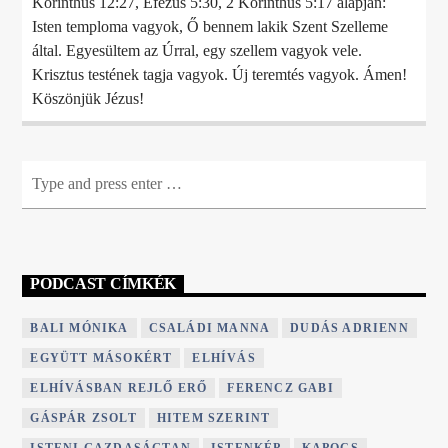
Korinthus 12:27, Efézus 5:30, 2 Korinthus 5:17 alapján:
Isten temploma vagyok, Ő bennem lakik Szent Szelleme
által. Egyesültem az Úrral, egy szellem vagyok vele.
Krisztus testének tagja vagyok. Új teremtés vagyok. Ámen!
Köszönjük Jézus!
PODCAST CÍMKÉK
BALI MÓNIKA
CSALÁDI MANNA
DUDÁS ADRIENN
EGYÜTT MÁSOKÉRT
ELHÍVÁS
ELHÍVÁSBAN REJLŐ ERŐ
FERENCZ GABI
GÁSPÁR ZSOLT
HITEM SZERINT