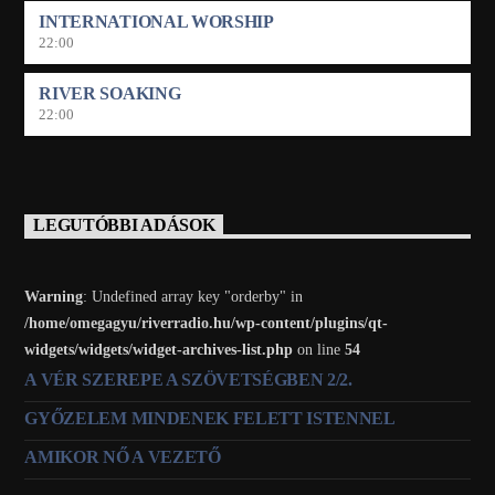
INTERNATIONAL WORSHIP
22:00
RIVER SOAKING
22:00
LEGUTÓBBI ADÁSOK
Warning
: Undefined array key "orderby" in
/home/omegagyu/riverradio.hu/wp-content/plugins/qt-
widgets/widgets/widget-archives-list.php
on line
54
A VÉR SZEREPE A SZÖVETSÉGBEN 2/2.
GYŐZELEM MINDENEK FELETT ISTENNEL
AMIKOR NŐ A VEZETŐ