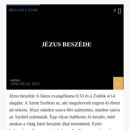
MEGVALLÁSOK
0
JÉZUS BESZÉDE
admin
JANUÁR 20, 2025
Jézus beszéde A János evangéliuma 6:33 és a Zsidók 4:14
alapján: A Szent Szellem az, aki megelevenít engem és életet
ad nekem. Jézus minden szava élet számomra, minden szava
az Atyától származik. Épp olyan hatékony és kreatív, mint
amikor a világ Isten beszéde által teremtetett. Ezért