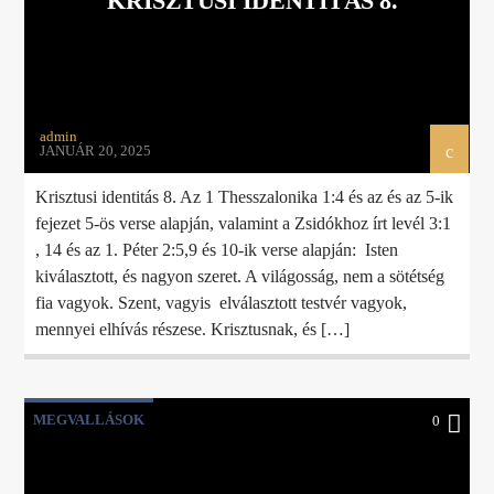
KRISZTUSI IDENTITÁS 8.
admin
JANUÁR 20, 2025
Krisztusi identitás 8. Az 1 Thesszalonika 1:4 és az és az 5-ik
fejezet 5-ös verse alapján, valamint a Zsidókhoz írt levél 3:1
, 14 és az 1. Péter 2:5,9 és 10-ik verse alapján: Isten
kiválasztott, és nagyon szeret. A világosság, nem a sötétség
fia vagyok. Szent, vagyis elválasztott testvér vagyok,
mennyei elhívás részese. Krisztusnak, és […]
MEGVALLÁSOK
0