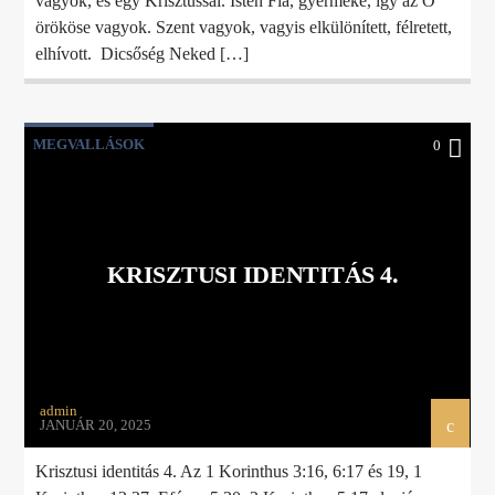
vagyok, és egy Krisztussal. Isten Fia, gyermeke, így az Ő
örököse vagyok. Szent vagyok, vagyis elkülönített, félretett,
elhívott. Dicsőség Neked […]
MEGVALLÁSOK
0
KRISZTUSI IDENTITÁS 4.
admin
JANUÁR 20, 2025
Krisztusi identitás 4. Az 1 Korinthus 3:16, 6:17 és 19, 1