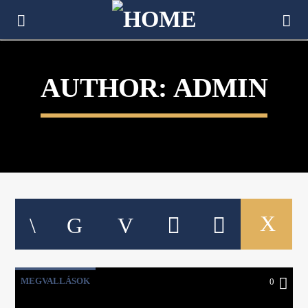
[There are no radio stations in the database]
AUTHOR:
ADMIN
MEGVALLÁSOK
0