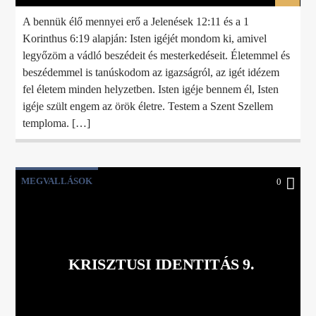
A bennük élő mennyei erő a Jelenések 12:11 és a 1
Korinthus 6:19 alapján: Isten igéjét mondom ki, amivel
legyőzöm a vádló beszédeit és mesterkedéseit. Életemmel és
beszédemmel is tanúskodom az igazságról, az igét idézem
fel életem minden helyzetben. Isten igéje bennem él, Isten
igéje szült engem az örök életre. Testem a Szent Szellem
temploma. […]
MEGVALLÁSOK
0
KRISZTUSI IDENTITÁS 9.