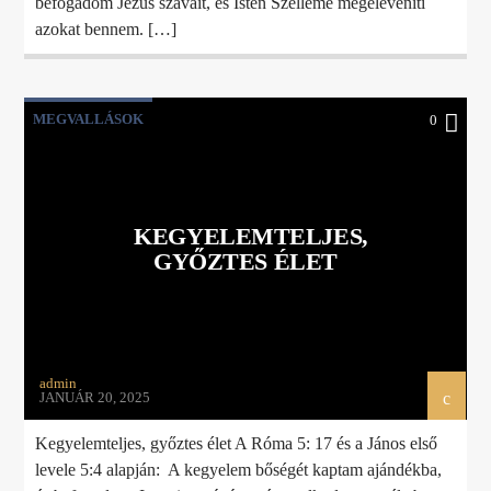
befogadom Jézus szavait, és Isten Szelleme megeleveníti
azokat bennem. […]
MEGVALLÁSOK
0
KEGYELEMTELJES,
GYŐZTES ÉLET
admin
JANUÁR 20, 2025
Kegyelemteljes, győztes élet A Róma 5: 17 és a János első
levele 5:4 alapján: A kegyelem bőségét kaptam ajándékba,