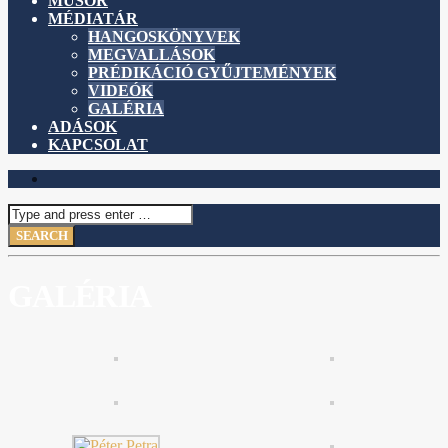
MŰSOR
MÉDIATÁR
HANGOSKÖNYVEK
MEGVALLÁSOK
PRÉDIKÁCIÓ GYŰJTEMÉNYEK
VIDEÓK
GALÉRIA
ADÁSOK
KAPCSOLAT
GALÉRIA