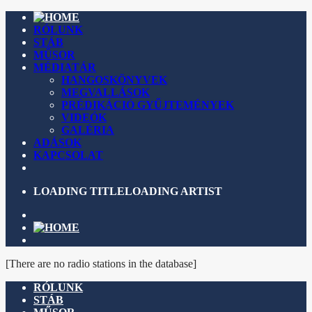
RÓLUNK
STÁB
MŰSOR
MÉDIATÁR
HANGOSKÖNYVEK
MEGVALLÁSOK
PRÉDIKÁCIÓ GYŰJTEMÉNYEK
VIDEÓK
GALÉRIA
ADÁSOK
KAPCSOLAT
LOADING TITLE
LOADING ARTIST
[There are no radio stations in the database]
RÓLUNK
STÁB