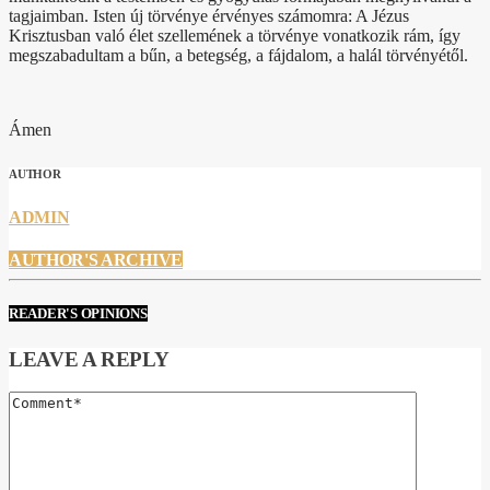
tagjaimban. Isten új törvénye érvényes számomra: A Jézus
Krisztusban való élet szellemének a törvénye vonatkozik rám, így
megszabadultam a bűn, a betegség, a fájdalom, a halál törvényétől.
Ámen
AUTHOR
ADMIN
AUTHOR'S ARCHIVE
READER'S OPINIONS
LEAVE A REPLY