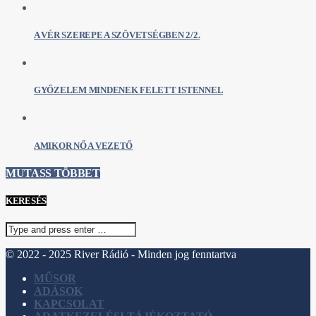
A VÉR SZEREPE A SZÖVETSÉGBEN 2/2.
GYŐZELEM MINDENEK FELETT ISTENNEL
AMIKOR NŐ A VEZETŐ
MUTASS TÖBBET
KERESÉS
© 2022 - 2025 River Rádió - Minden jog fenntartva
MŰSOR
ADÁSOK
KAPCSOLAT