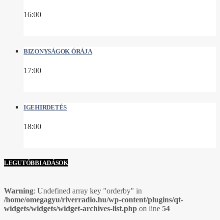
16:00
BIZONYSÁGOK ÓRÁJA
17:00
IGEHIRDETÉS
18:00
LEGUTÓBBI ADÁSOK
Warning
: Undefined array key "orderby" in
/home/omegagyu/riverradio.hu/wp-content/plugins/qt-
widgets/widgets/widget-archives-list.php
on line
54