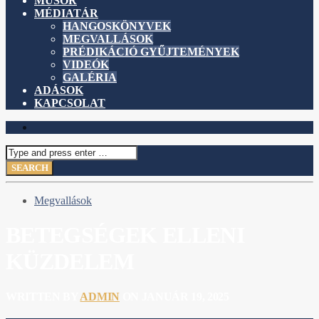
MŰSOR
MÉDIATÁR
HANGOSKÖNYVEK
MEGVALLÁSOK
PRÉDIKÁCIÓ GYŰJTEMÉNYEK
VIDEÓK
GALÉRIA
ADÁSOK
KAPCSOLAT
Megvallások
BETEGSÉGEK ELLENI
KÜZDELEM
WRITTEN BY
ADMIN
ON JANUÁR 19, 2025