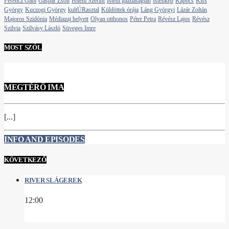
Ferencz Gabi
Gáspár Zsolt
Hitem Szerint
Isteni gazdaságtan
Istenkép
Kapocs
Kiss
György
Kuczogi György
kultÚRasztal
Küldöttek órája
Láng Györgyi
Lázár Zoltán
Majoros Szidónia
Médiazaj helyett
Olyan otthonos
Péter Petra
Révész Lajos
Révész
Szilvia
Szilvásy László
Süveges Imre
MOST SZÓL
MEGTÉRŐ IMA
[...]
INFO AND EPISODES
KÖVETKEZŐ
RIVER SLÁGEREK
12:00