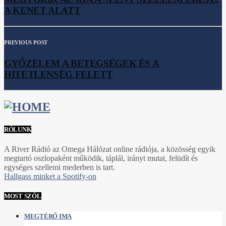
A KENET ALATT
PREVIOUS POST
GYŐZELEM A BETEGSÉGEK ÉS A
HITETLENSÉG FELETT
RÓLUNK
A River Rádió az Omega Hálózat online rádiója, a közösség egyik
megtartó oszlopaként működik, táplál, irányt mutat, felüdít és
egységes szellemi mederben is tart.
Hallgass minket a Spotify-on
MOST SZÓL
MEGTÉRŐ IMA