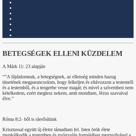
BETEGSÉGEK ELLENI KÜZDELEM
A Márk 11: 23 alapján
“”A fájdalomnak, a betegségnek, az ellenség minden hazug
tünetének megparancsolom, hogy felkeljen és eltávozzon a testemről
és a testemből, és a tengerbe vesse magát; és mivel a szívemben nem
kételkedem, ezért meglesz nekem, amit mondtam, Jézus szavaival
élve.”
Róma 8:2- ből is ráerősítünk
Krisztussal együtt új életre támadtam fel. Isten örök élete
munkálkodik a testemben és gyógyulás formájában megnyilvánul a