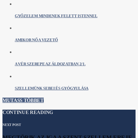
GYŐZELEM MINDENEK FELETT ISTENNEL
AMIKOR NŐ A VEZETŐ
A VÉR SZEREPE AZ ÁLDOZATBAN 2/1.
SZELLEMÜNK SEBEI ÉS GYÓGYULÁSA
MUTASS TÖBBET
CONTINUE READING
NEXT POST
MEGTÖRIK AZ IGA A SZENT SZELLEM EREJE,