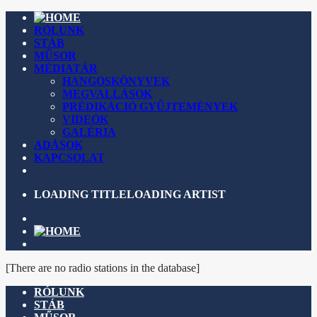
RÓLUNK
STÁB
MŰSOR
MÉDIATÁR
HANGOSKÖNYVEK
MEGVALLÁSOK
PRÉDIKÁCIÓ GYŰJTEMÉNYEK
VIDEÓK
GALÉRIA
ADÁSOK
KAPCSOLAT
LOADING TITLE
LOADING ARTIST
[There are no radio stations in the database]
RÓLUNK
STÁB