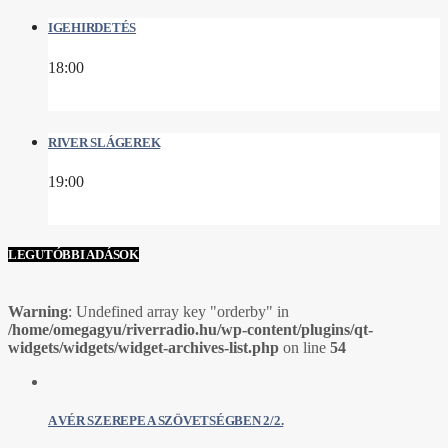
IGEHIRDETÉS
18:00
RIVER SLÁGEREK
19:00
LEGUTÓBBI ADÁSOK
Warning
: Undefined array key "orderby" in
/home/omegagyu/riverradio.hu/wp-content/plugins/qt-
widgets/widgets/widget-archives-list.php
on line
54
A VÉR SZEREPE A SZÖVETSÉGBEN 2/2.