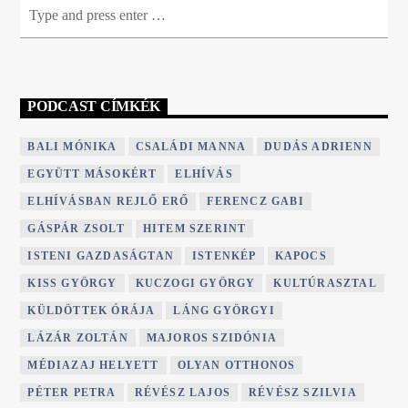
PODCAST CÍMKÉK
BALI MÓNIKA
CSALÁDI MANNA
DUDÁS ADRIENN
EGYÜTT MÁSOKÉRT
ELHÍVÁS
ELHÍVÁSBAN REJLŐ ERŐ
FERENCZ GABI
GÁSPÁR ZSOLT
HITEM SZERINT
ISTENI GAZDASÁGTAN
ISTENKÉP
KAPOCS
KISS GYÖRGY
KUCZOGI GYÖRGY
KULTÚRASZTAL
KÜLDÖTTEK ÓRÁJA
LÁNG GYÖRGYI
LÁZÁR ZOLTÁN
MAJOROS SZIDÓNIA
MÉDIAZAJ HELYETT
OLYAN OTTHONOS
PÉTER PETRA
RÉVÉSZ LAJOS
RÉVÉSZ SZILVIA