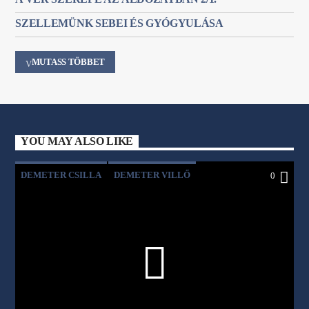
SZELLEMÜNK SEBEI ÉS GYÓGYULÁSA
MUTASS TÖBBET
YOU MAY ALSO LIKE
DEMETER CSILLA
DEMETER VILLŐ
0
KULTÚRASZTAL
LAKOS NÓRA
MAJOROS SZIDÓNIA
VÉLETLENÜL ÍRTAM EGY KÖNYVET