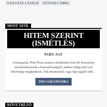
SZILVÁSY LÁSZLÓ
SÜVEGES IMRE
MOST SZÓL
HITEM SZERINT
(ISMÉTLÉS)
PODCAST
A házigazda, Péter Petra azokat a kérdéseket teszi fel keresztény
interjúalanyainak a kereszténységről, amiket eddig nem volt
lehetősége megkérdezni. Sok Istenkereső, vagy épp tagadó embert
is képvisel Petra az adásokban, és azokat a hallgatókat is, akik fel
sem mernének tenni kérdéseket, ha lehetőségük adódna. Interjúkat
INFO AND EPISODES
hallhattok pl.: a Teremtésről, Jézus és Mária Magdolna
kapcsolatáról, a bibliai szexualitásról, a zsidóság és a
kereszténység kapcsolatáról, az anyagi világról, Sátán személyéről,
az „Istenekről”, a Da Vinci-kódról, és a pillanatról, amikor belép
Jézus az életünkbe…  Reméljük, hogy ezek a beszélgetések
KÖVETKEZŐ