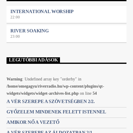
bátorításul szolgálnak, hogy minden hallgatónk a River Rádióban
és a Manna FM-en közelebb kerüljön az Úr Jézus Krisztushoz.
INTERNATIONAL WORSHIP
Petra szavai szerint ez a két rádió napjainkban Noé bárkájaként
22:00
szolgál, mentőhajóként, különösen mert „ekkora reflektorfényt kap
a mennyből.” Hitem Szerint: adásban péntekenként 17h-tól,
ismétlés kedden 21h-tól.
RIVER SOAKING
23:00
LEGUTÓBBI ADÁSOK
Warning
: Undefined array key "orderby" in
/home/omegagyu/riverradio.hu/wp-content/plugins/qt-
widgets/widgets/widget-archives-list.php
on line
54
A VÉR SZEREPE A SZÖVETSÉGBEN 2/2.
GYŐZELEM MINDENEK FELETT ISTENNEL
AMIKOR NŐ A VEZETŐ
A VÉR SZEREPE AZ ÁLDOZATBAN 2/1.