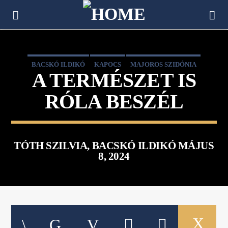
[There are no radio stations in the database]
BACSKÓ ILDIKÓ
KAPOCS
MAJOROS SZIDÓNIA
A TERMÉSZET IS
TÓTH SZILVIA
RÓLA BESZÉL
TÓTH SZILVIA, BACSKÓ ILDIKÓ MÁJUS
8, 2024