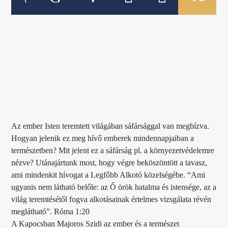
Az ember Isten teremtett világában sáfársággal van megbízva.
Hogyan jelenik ez meg hívő emberek mindennapjaiban a
természetben? Mit jelent ez a sáfárság pl. a környezetvédelemre
nézve? Utánajártunk most, hogy végre beköszöntött a tavasz,
ami mindenkit hívogat a Legfőbb Alkotó közelségébe. “Ami
ugyanis nem látható belőle: az Ő örök hatalma és istensége, az a
világ teremtésétől fogva alkotásainak értelmes vizsgálata révén
meglátható”. Róma 1:20
A Kapocsban Majoros Szidi az ember és a természet