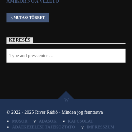
AMIKOR NŐ A VEZETŐ
MUTASS TÖBBET
KERESÉS
© 2022 - 2025 River Rádió - Minden jog fenntartva
MŰSOR
ADÁSOK
KAPCSOLAT
ADATKEZELÉSI TÁJÉKOZTATÓ
IMPRESSZUM