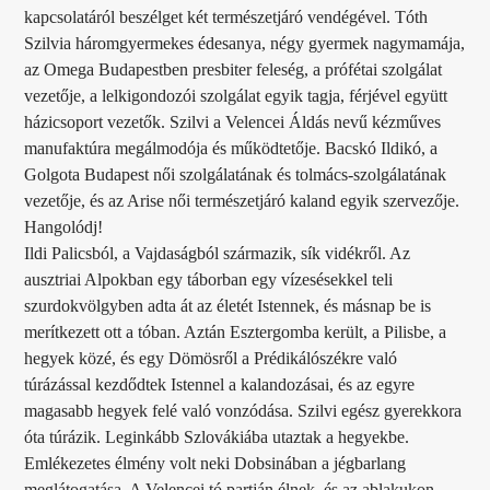
kapcsolatáról beszélget két természetjáró vendégével. Tóth
Szilvia háromgyermekes édesanya, négy gyermek nagymamája,
az Omega Budapestben presbiter feleség, a prófétai szolgálat
vezetője, a lelkigondozói szolgálat egyik tagja, férjével együtt
házicsoport vezetők. Szilvi a Velencei Áldás nevű kézműves
manufaktúra megálmodója és működtetője. Bacskó Ildikó, a
Golgota Budapest női szolgálatának és tolmács-szolgálatának
vezetője, és az Arise női természetjáró kaland egyik szervezője.
Hangolódj!
Ildi Palicsból, a Vajdaságból származik, sík vidékről. Az
ausztriai Alpokban egy táborban egy vízesésekkel teli
szurdokvölgyben adta át az életét Istennek, és másnap be is
merítkezett ott a tóban. Aztán Esztergomba került, a Pilisbe, a
hegyek közé, és egy Dömösről a Prédikálószékre való
túrázással kezdődtek Istennel a kalandozásai, és az egyre
magasabb hegyek felé való vonzódása. Szilvi egész gyerekkora
óta túrázik. Leginkább Szlovákiába utaztak a hegyekbe.
Emlékezetes élmény volt neki Dobsinában a jégbarlang
meglátogatása. A Velencei tó partján élnek, és az ablakukon