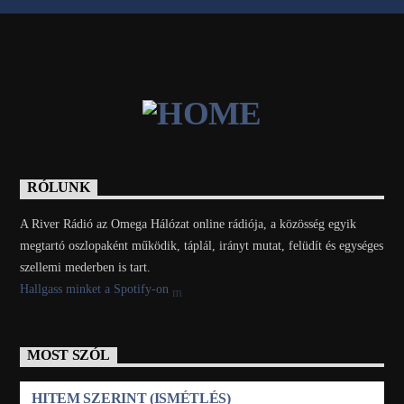
RÓLUNK
A River Rádió az Omega Hálózat online rádiója, a közösség egyik
megtartó oszlopaként működik, táplál, irányt mutat, felüdít és egységes
szellemi mederben is tart.
Hallgass minket a Spotify-on
MOST SZÓL
HITEM SZERINT (ISMÉTLÉS)