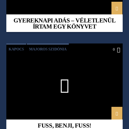
GYEREKNAPI ADÁS – VÉLETLENÜL
ÍRTAM EGY KÖNYVET
KAPOCS
MAJOROS SZIDÓNIA
0
SZABÓ-VÉKEY KATALIN
FUSS, BENJI, FUSS!