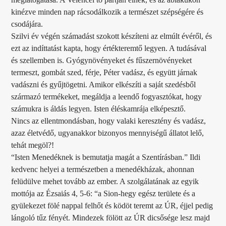
kinézve minden nap rácsodálkozik a természet szépségére és
csodájára.
Szilvi év végén számadást szokott készíteni az elmúlt évéről, és
ezt az indíttatást kapta, hogy értékteremtő legyen. A tudásával
és szellemben is. Gyógynövényeket és fűszernövényeket
termeszt, gombát szed, férje, Péter vadász, és együtt járnak
vadászni és gyűjtögetni. Amikor elkészíti a saját szedésből
származó termékeket, megáldja a leendő fogyasztókat, hogy
számukra is áldás legyen. Isten éléskamrája elképesztő.
Nincs az ellentmondásban, hogy valaki keresztény és vadász,
azaz életvédő, ugyanakkor bizonyos mennyiségű állatot lelő,
tehát megöl?!
“Isten Menedéknek is bemutatja magát a Szentírásban.” Ildi
kedvenc helyei a természetben a menedékházak, ahonnan
felüdülve mehet tovább az ember. A szolgálatának az egyik
mottója az Ézsaiás 4, 5-6: “a Sion-hegy egész területe és a
gyülekezet fölé nappal felhőt és ködöt teremt az ÚR, éjjel pedig
lángoló tűz fényét. Mindezek fölött az ÚR dicsősége lesz majd