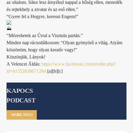
az oltalom. Sátor lesz árnyékul nappal a hőség ellen, menedék
és rejtekhely a zivatar és az eső ellen.”
“Gyere fel a Hegyre, keresni Engem!”
“Mézeshetek az Úrral a Visztula partán.”
Minden nap rácsodálkozom: “Olyan gyönyörű a világ. Atyám
köszönöm, hogy olyan kreatív vagy!”
Köszönjük, Lányok!
A Velencei Áldás:
https://www.facebook.com/profile.php?
id=61552638671284
[a][b][c]
KAPOCS
PODCAST
MORE INFO