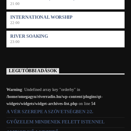
21:00
INTERNATIONAL WORSHIP
22:00
RIVER SOAKING
23:00
LEGUTÓBBI ADÁSOK
Warning
: Undefined array key "orderby" in
/home/omegagyu/riverradio.hu/wp-content/plugins/qt-
widgets/widgets/widget-archives-list.php
on line
54
A VÉR SZEREPE A SZÖVETSÉGBEN 2/2.
GYŐZELEM MINDENEK FELETT ISTENNEL