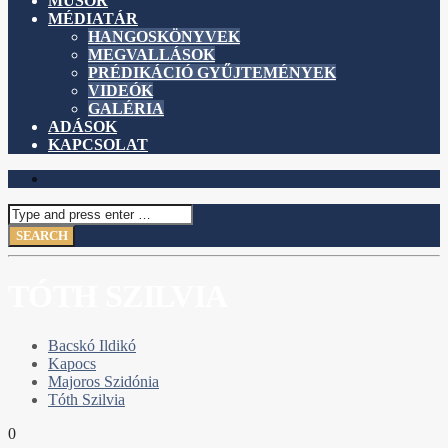
MŰSOR
MÉDIATÁR
HANGOSKÖNYVEK
MEGVALLÁSOK
PRÉDIKÁCIÓ GYŰJTEMÉNYEK
VIDEÓK
GALÉRIA
ADÁSOK
KAPCSOLAT
TÓTH SZILVIA
Bacskó Ildikó
Kapocs
Majoros Szidónia
Tóth Szilvia
0