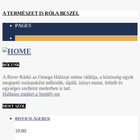
A TERMÉSZET IS RÓLA BESZÉL
PAGES
1
RÓLUNK
A River Rádió az Omega Hálózat online rádiója, a közösség egyik
megtartó oszlopaként működik, táplál, irányt mutat, felüdít és
egységes szellemi mederben is tart.
Hallgass minket a Spotify-on
MOST SZÓL
RIVER SLÁGEREK
10:00