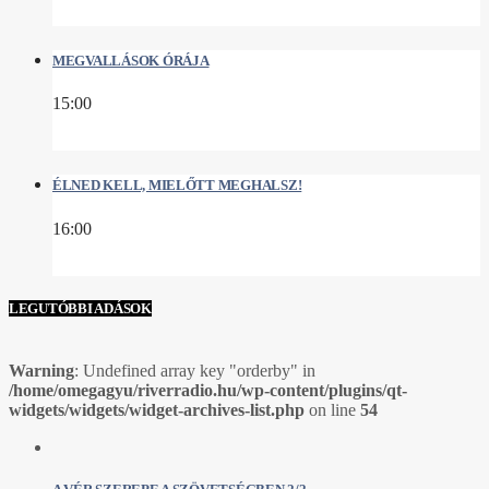
MEGVALLÁSOK ÓRÁJA
15:00
ÉLNED KELL, MIELŐTT MEGHALSZ!
16:00
LEGUTÓBBI ADÁSOK
Warning
: Undefined array key "orderby" in
/home/omegagyu/riverradio.hu/wp-content/plugins/qt-
widgets/widgets/widget-archives-list.php
on line
54