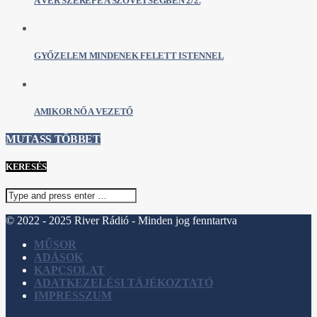
A VÉR SZEREPE A SZÖVETSÉGBEN 2/2.
GYŐZELEM MINDENEK FELETT ISTENNEL
AMIKOR NŐ A VEZETŐ
MUTASS TÖBBET
KERESÉS
© 2022 - 2025 River Rádió - Minden jog fenntartva
MŰSOR
ADÁSOK
KAPCSOLAT
ADATKEZELÉSI TÁJÉKOZTATÓ
IMPRESSZUM