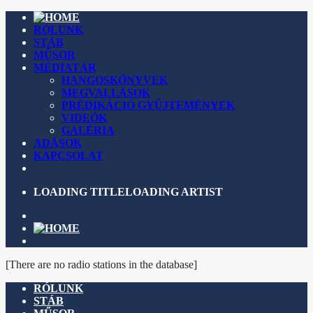
RÓLUNK
STÁB
MŰSOR
MÉDIATÁR
HANGOSKÖNYVEK
MEGVALLÁSOK
PRÉDIKÁCIÓ GYŰJTEMÉNYEK
VIDEÓK
GALÉRIA
ADÁSOK
KAPCSOLAT
LOADING TITLE
LOADING ARTIST
[There are no radio stations in the database]
RÓLUNK
STÁB