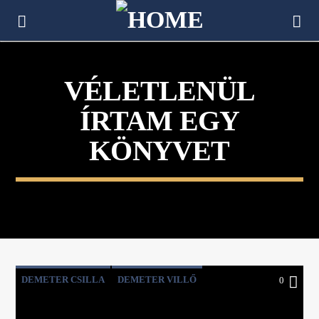
[There are no radio stations in the database]
VÉLETLENÜL
ÍRTAM EGY
KÖNYVET
DEMETER CSILLA
DEMETER VILLŐ
0
KULTÚRASZTAL
LAKOS NÓRA