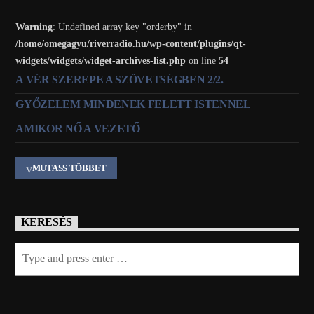
Warning
: Undefined array key "orderby" in
/home/omegagyu/riverradio.hu/wp-content/plugins/qt-
widgets/widgets/widget-archives-list.php
on line
54
A VÉR SZEREPE A SZÖVETSÉGBEN 2/2.
GYŐZELEM MINDENEK FELETT ISTENNEL
AMIKOR NŐ A VEZETŐ
MUTASS TÖBBET
KERESÉS