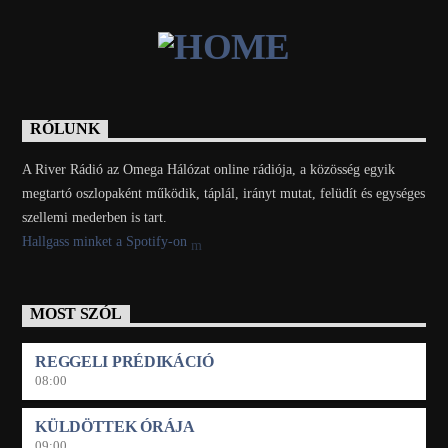
RÓLUNK
A River Rádió az Omega Hálózat online rádiója, a közösség egyik
megtartó oszlopaként működik, táplál, irányt mutat, felüdít és egységes
szellemi mederben is tart.
Hallgass minket a Spotify-on
MOST SZÓL
REGGELI PRÉDIKÁCIÓ
08:00
KÜLDÖTTEK ÓRÁJA
09:00