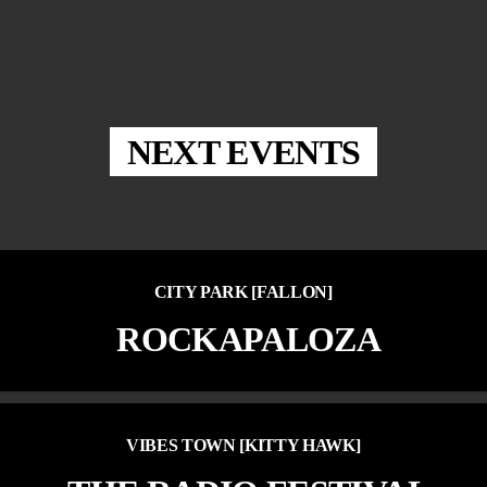
NEXT EVENTS
CITY PARK [FALLON]
ROCKAPALOZA
VIBES TOWN [KITTY HAWK]