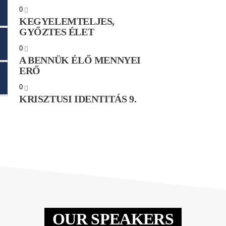
0
KEGYELEMTELJES,
GYŐZTES ÉLET
0
A BENNÜK ÉLŐ MENNYEI
ERŐ
0
KRISZTUSI IDENTITÁS 9.
OUR SPEAKERS