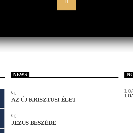
NEWS
NO
LO
0
LO
AZ ÚJ KRISZTUSI ÉLET
0
JÉZUS BESZÉDE