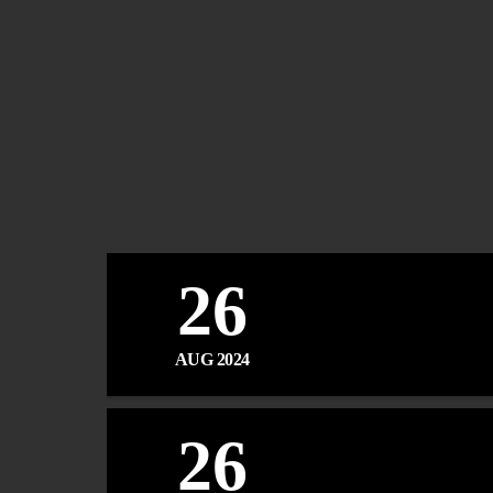
26
AUG 2024
26