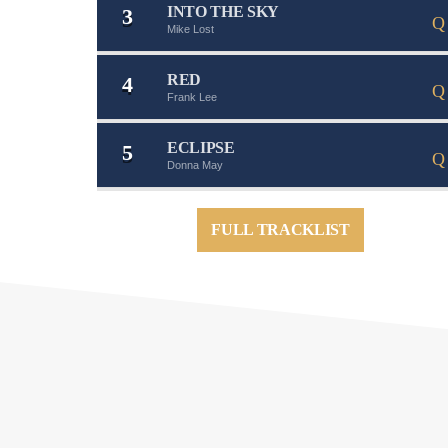
INTO THE SKY
3
Mike Lost
RED
4
Frank Lee
ECLIPSE
5
Donna May
FULL TRACKLIST