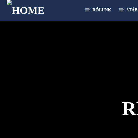
RÓLUNK
STÁB
[There are no radio stations in the database]
R