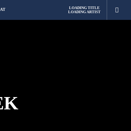
LOADING TITLE
AT
LOADING ARTIST
EK