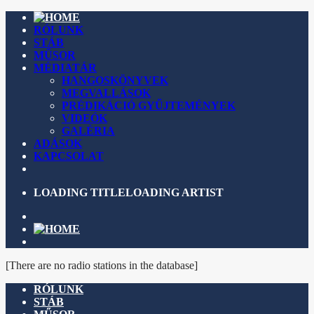
RÓLUNK
STÁB
MŰSOR
MÉDIATÁR
HANGOSKÖNYVEK
MEGVALLÁSOK
PRÉDIKÁCIÓ GYŰJTEMÉNYEK
VIDEÓK
GALÉRIA
ADÁSOK
KAPCSOLAT
LOADING TITLE
LOADING ARTIST
[There are no radio stations in the database]
RÓLUNK
STÁB