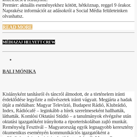
Premier: aktuális eseményekhez kötött, hétköznap, reggel 9 órakor.
Naprakész információt az adásokról a Social Média felületeinken
olvashatsz.
READ MORE
MÉDIAZAJ HELYETT CREW
BALI MÓNIKA
Kislányként tanításról és táncról álmodott, de a történelem iránti
érdeklődése legyőzte a művészetek iránti vágyait. Megjárta a hadak
útját a médiában: Magyar Televízió, Budapest Rádió, Klubrádió,
Index, Rádiócafé – leginkább a hírek szerelmeseként hallhatták,
láthatták. Komlósi Oktatási Stúdió – a tanulmányok elvégzése után
oktatási igazgatóként irányította a riporteriskolában zajló munkát.
Reménység Fesztivál – Magyarország egyik legnagyobb keresztény
ökumenikus eseményén kommunikációs igazgatóként a