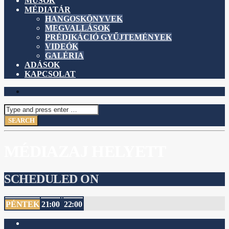
MŰSOR
MÉDIATÁR
HANGOSKÖNYVEK
MEGVALLÁSOK
PRÉDIKÁCIÓ GYŰJTEMÉNYEK
VIDEÓK
GALÉRIA
ADÁSOK
KAPCSOLAT
MÉDIAZAJ HELYETT
SCHEDULED ON
PÉNTEK
21:00
22:00