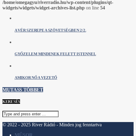
/home/omegagyu/riverradio.hu/wp-content/plugins/qt-
widgets/widgets/widget-archives-list.php
on line
54
A VÉR SZEREPE A SZÖVETSÉGBEN 2/2.
GYŐZELEM MINDENEK FELETT ISTENNEL
AMIKOR NŐ A VEZETŐ
MUTASS TÖBBET
KERESÉS
© 2022 - 2025 River Rádió - Minden jog fenntartva
MŰSOR