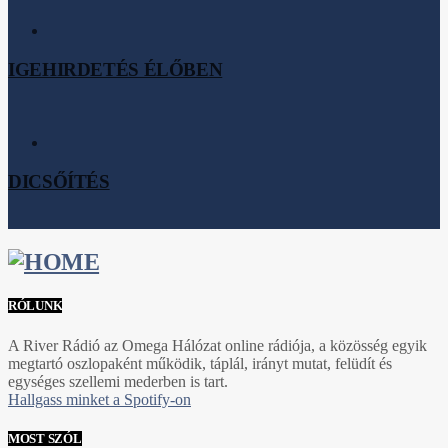
IGEHIRDETÉS ÉLŐBEN
DICSŐÍTÉS
RÓLUNK
A River Rádió az Omega Hálózat online rádiója, a közösség egyik
megtartó oszlopaként működik, táplál, irányt mutat, felüdít és
egységes szellemi mederben is tart.
Hallgass minket a Spotify-on
MOST SZÓL