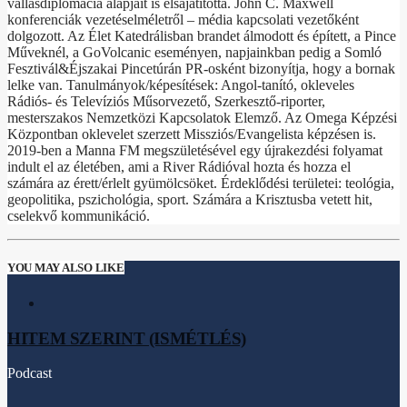
vallásdiplomácia alapjait is elsajátította. John C. Maxwell
konferenciák vezetéselméletről – média kapcsolati vezetőként
dolgozott. Az Élet Katedrálisban brandet álmodott és épített, a Pince
Műveknél, a GoVolcanic eseményen, napjainkban pedig a Somló
Fesztivál&Éjszakai Pincetúrán PR-osként bizonyítja, hogy a bornak
lelke van. Tanulmányok/képesítések: Angol-tanító, okleveles
Rádiós- és Televíziós Műsorvezető, Szerkesztő-riporter,
mesterszakos Nemzetközi Kapcsolatok Elemző. Az Omega Képzési
Központban oklevelet szerzett Missziós/Evangelista képzésen is.
2019-ben a Manna FM megszületésével egy újrakezdési folyamat
indult el az életében, ami a River Rádióval hozta és hozza el
számára az érett/érlelt gyümölcsöket. Érdeklődési területei: teológia,
geopolitika, pszichológia, sport. Számára a Krisztusba vetett hit,
cselekvő kommunikáció.
YOU MAY ALSO LIKE
HITEM SZERINT (ISMÉTLÉS)
Podcast