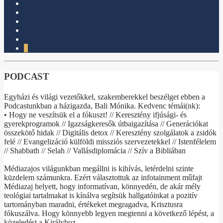
1
PODCAST
Egyházi és világi vezetőkkel, szakemberekkel beszélget ebben a
Podcastunkban a házigazda, Bali Mónika. Kedvenc témái(nk):
• Hogy ne veszítsük el a fókuszt! // Keresztény ifjúsági- és
gyerekprogramok // Igazságkeresők útbaigazítása // Generációkat
összekötő hidak // Digitális detox // Keresztény szolgálatok a zsidók
felé // Evangelizáció külföldi missziós szervezetekkel // Istenfélelem
// Shabbath // Selah // Vallásdiplomácia // Szív a Bibliában
Médiazajos világunkban megállni is kihívás, letérdelni szinte
küzdelem számunkra. Ezért választottuk az infotainment műfajt
Médiazaj helyett, hogy informatívan, könnyedén, de akár mély
teológiai tartalmakat is kínálva segítsük hallgatóinkat a pozitív
tartományban maradni, értékeket megragadva, Krisztusra
fókuszálva. Hogy könnyebb legyen megtenni a következő lépést, a
közeledést a Királyhoz.