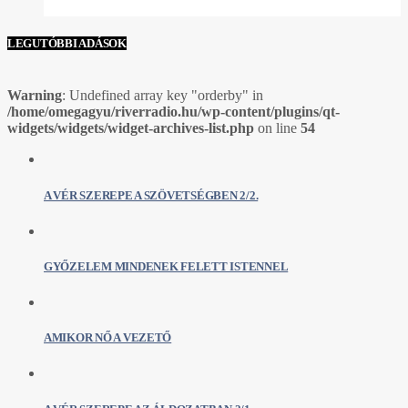
LEGUTÓBBI ADÁSOK
Warning
: Undefined array key "orderby" in
/home/omegagyu/riverradio.hu/wp-content/plugins/qt-
widgets/widgets/widget-archives-list.php
on line
54
A VÉR SZEREPE A SZÖVETSÉGBEN 2/2.
GYŐZELEM MINDENEK FELETT ISTENNEL
AMIKOR NŐ A VEZETŐ