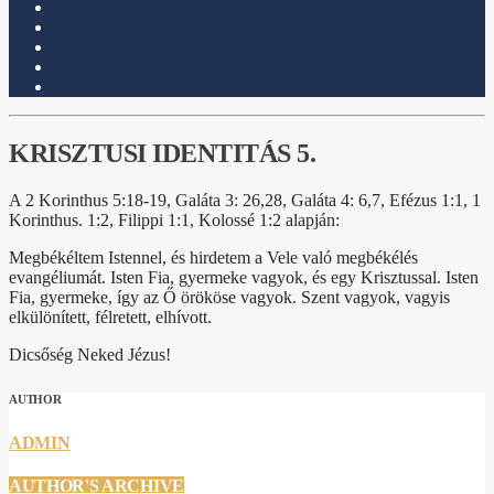
KRISZTUSI IDENTITÁS 5.
A 2 Korinthus 5:18-19, Galáta 3: 26,28, Galáta 4: 6,7, Efézus 1:1, 1
Korinthus. 1:2, Filippi 1:1, Kolossé 1:2 alapján:
Megbékéltem Istennel, és hirdetem a Vele való megbékélés
evangéliumát. Isten Fia, gyermeke vagyok, és egy Krisztussal. Isten
Fia, gyermeke, így az Ő örököse vagyok. Szent vagyok, vagyis
elkülönített, félretett, elhívott.
Dicsőség Neked Jézus!
AUTHOR
ADMIN
AUTHOR'S ARCHIVE