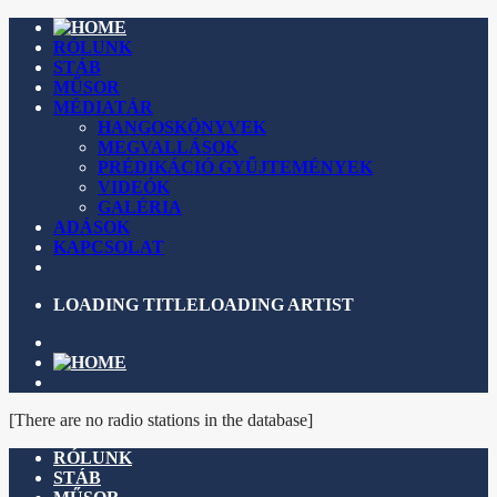
RÓLUNK
STÁB
MŰSOR
MÉDIATÁR
HANGOSKÖNYVEK
MEGVALLÁSOK
PRÉDIKÁCIÓ GYŰJTEMÉNYEK
VIDEÓK
GALÉRIA
ADÁSOK
KAPCSOLAT
LOADING TITLE
LOADING ARTIST
[There are no radio stations in the database]
RÓLUNK
STÁB