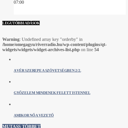
07:00
LEGUTÓBBI ADÁSOK
Warning
: Undefined array key "orderby" in
/home/omegagyu/riverradio.hu/wp-content/plugins/qt-
widgets/widgets/widget-archives-list.php
on line
54
A VÉR SZEREPE A SZÖVETSÉGBEN 2/2.
GYŐZELEM MINDENEK FELETT ISTENNEL
AMIKOR NŐ A VEZETŐ
MUTASS TÖBBET