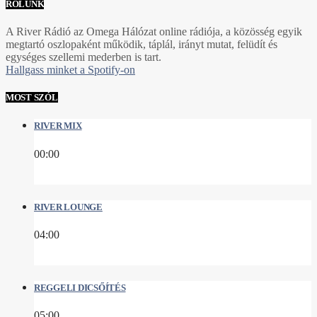
RÓLUNK
A River Rádió az Omega Hálózat online rádiója, a közösség egyik
megtartó oszlopaként működik, táplál, irányt mutat, felüdít és
egységes szellemi mederben is tart.
Hallgass minket a Spotify-on
MOST SZÓL
RIVER MIX
00:00
RIVER LOUNGE
04:00
REGGELI DICSŐÍTÉS
05:00