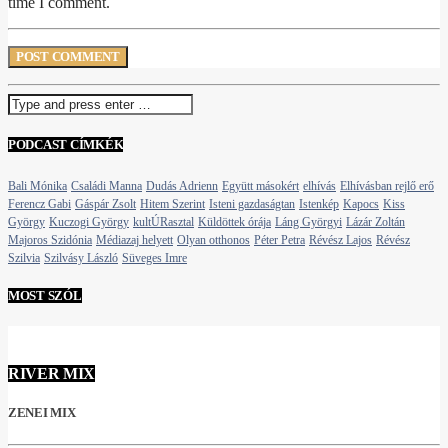
time I comment.
PODCAST CÍMKÉK
Bali Mónika
Családi Manna
Dudás Adrienn
Együtt másokért
elhívás
Elhívásban rejlő erő
Ferencz Gabi
Gáspár Zsolt
Hitem Szerint
Isteni gazdaságtan
Istenkép
Kapocs
Kiss
György
Kuczogi György
kultÚRasztal
Küldöttek órája
Láng Györgyi
Lázár Zoltán
Majoros Szidónia
Médiazaj helyett
Olyan otthonos
Péter Petra
Révész Lajos
Révész
Szilvia
Szilvásy László
Süveges Imre
MOST SZÓL
RIVER MIX
ZENEI MIX