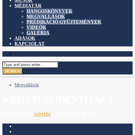
MŰSOR
MÉDIATÁR
HANGOSKÖNYVEK
MEGVALLÁSOK
PRÉDIKÁCIÓ GYŰJTEMÉNYEK
VIDEÓK
GALÉRIA
ADÁSOK
KAPCSOLAT
Megvallások
KRISZTUSI IDENTITÁS 5.
WRITTEN BY
ADMIN
ON JANUÁR 20, 2025