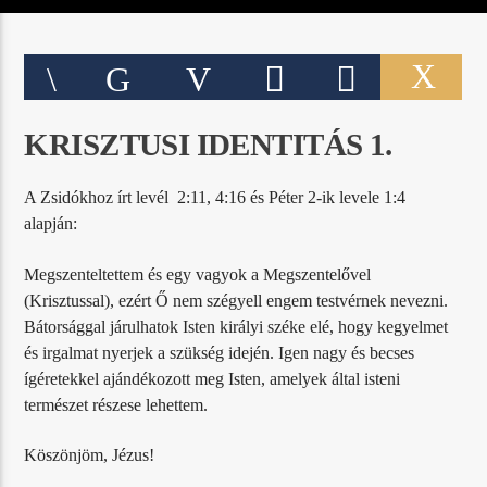
KRISZTUSI IDENTITÁS 1.
A Zsidókhoz írt levél 2:11, 4:16 és Péter 2-ik levele 1:4
alapján:
Megszenteltettem és egy vagyok a Megszentelővel
(Krisztussal), ezért Ő nem szégyell engem testvérnek nevezni.
Bátorsággal járulhatok Isten királyi széke elé, hogy kegyelmet
és irgalmat nyerjek a szükség idején. Igen nagy és becses
ígéretekkel ajándékozott meg Isten, amelyek által isteni
természet részese lehettem.
Köszönjöm, Jézus!