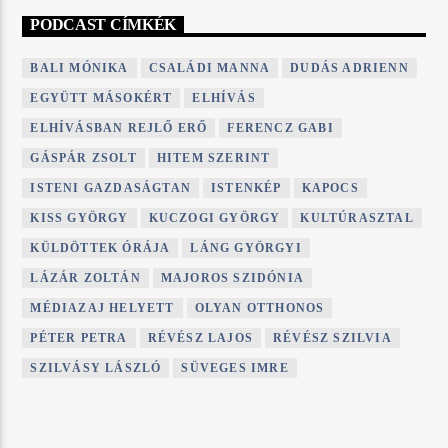
PODCAST CÍMKÉK
BALI MÓNIKA
CSALÁDI MANNA
DUDÁS ADRIENN
EGYÜTT MÁSOKÉRT
ELHÍVÁS
ELHÍVÁSBAN REJLŐ ERŐ
FERENCZ GABI
GÁSPÁR ZSOLT
HITEM SZERINT
ISTENI GAZDASÁGTAN
ISTENKÉP
KAPOCS
KISS GYÖRGY
KUCZOGI GYÖRGY
KULTÚRASZTAL
KÜLDÖTTEK ÓRÁJA
LÁNG GYÖRGYI
LÁZÁR ZOLTÁN
MAJOROS SZIDÓNIA
MÉDIAZAJ HELYETT
OLYAN OTTHONOS
PÉTER PETRA
RÉVÉSZ LAJOS
RÉVÉSZ SZILVIA
SZILVÁSY LÁSZLÓ
SÜVEGES IMRE