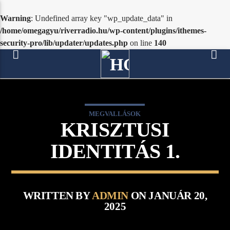
Warning
: Undefined array key "wp_update_data" in
/home/omegagyu/riverradio.hu/wp-content/plugins/ithemes-
security-pro/lib/updater/updates.php
on line
140
[There are no radio stations in the database]
MEGVALLÁSOK
KRISZTUSI
IDENTITÁS 1.
WRITTEN BY
ADMIN
ON JANUÁR 20,
2025