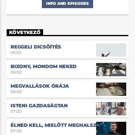
INFO AND EPISODES
KÖVETKEZŐ
REGGELI DICSŐÍTÉS
05:00
BIZONY, MONDOM NEKED
06:00
MEGVALLÁSOK ÓRÁJA
06:00
ISTENI GAZDASÁGTAN
07:00
ÉLNED KELL, MIELŐTT MEGHALSZ!
07:00