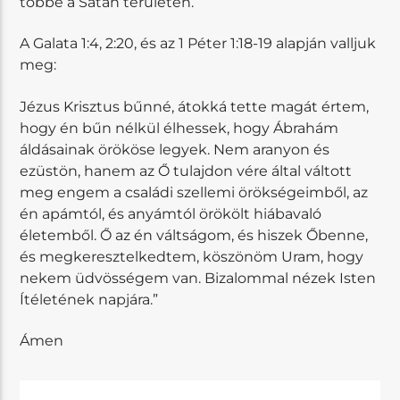
többé a Sátán területén.
A Galata 1:4, 2:20, és az 1 Péter 1:18-19 alapján valljuk
meg:
Jézus Krisztus bűnné, átokká tette magát értem,
hogy én bűn nélkül élhessek, hogy Ábrahám
áldásainak örököse legyek. Nem aranyon és
ezüstön, hanem az Ő tulajdon vére által váltott
meg engem a családi szellemi örökségeimből, az
én apámtól, és anyámtól örökölt hiábavaló
életemből. Ő az én váltságom, és hiszek Őbenne,
és megkeresztelkedtem, köszönöm Uram, hogy
nekem üdvösségem van. Bizalommal nézek Isten
Ítéletének napjára.”
Ámen