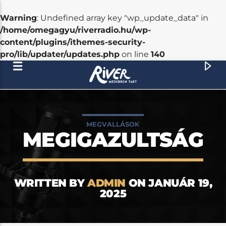
Warning
: Undefined array key "wp_update_data" in
/home/omegagyu/riverradio.hu/wp-
content/plugins/ithemes-security-
pro/lib/updater/updates.php
on line
140
[There are no radio stations in the database]
MEGVALLÁSOK
MEGIGAZULTSÁG
WRITTEN BY
ADMIN
ON JANUÁR 19,
2025