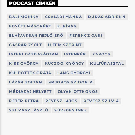
PODCAST CÍMKÉK
BALI MÓNIKA
CSALÁDI MANNA
DUDÁS ADRIENN
EGYÜTT MÁSOKÉRT
ELHÍVÁS
ELHÍVÁSBAN REJLŐ ERŐ
FERENCZ GABI
GÁSPÁR ZSOLT
HITEM SZERINT
ISTENI GAZDASÁGTAN
ISTENKÉP
KAPOCS
KISS GYÖRGY
KUCZOGI GYÖRGY
KULTÚRASZTAL
KÜLDÖTTEK ÓRÁJA
LÁNG GYÖRGYI
LÁZÁR ZOLTÁN
MAJOROS SZIDÓNIA
MÉDIAZAJ HELYETT
OLYAN OTTHONOS
PÉTER PETRA
RÉVÉSZ LAJOS
RÉVÉSZ SZILVIA
SZILVÁSY LÁSZLÓ
SÜVEGES IMRE