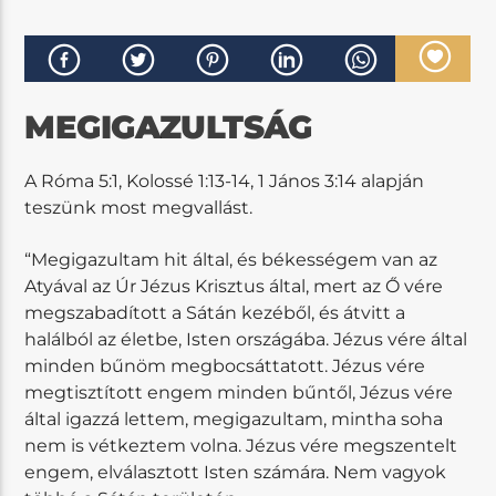
MEGIGAZULTSÁG
A Róma 5:1, Kolossé 1:13-14, 1 János 3:14 alapján
teszünk most megvallást.
“Megigazultam hit által, és békességem van az
Atyával az Úr Jézus Krisztus által, mert az Ő vére
megszabadított a Sátán kezéből, és átvitt a
halálból az életbe, Isten országába. Jézus vére által
minden bűnöm megbocsáttatott. Jézus vére
megtisztított engem minden bűntől, Jézus vére
által igazzá lettem, megigazultam, mintha soha
nem is vétkeztem volna. Jézus vére megszentelt
engem, elválasztott Isten számára. Nem vagyok