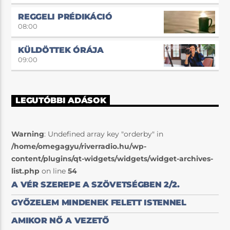
REGGELI PRÉDIKÁCIÓ
08:00
KÜLDÖTTEK ÓRÁJA
09:00
LEGUTÓBBI ADÁSOK
Warning
: Undefined array key "orderby" in
/home/omegagyu/riverradio.hu/wp-
content/plugins/qt-widgets/widgets/widget-archives-
list.php
on line
54
A VÉR SZEREPE A SZÖVETSÉGBEN 2/2.
GYŐZELEM MINDENEK FELETT ISTENNEL
AMIKOR NŐ A VEZETŐ