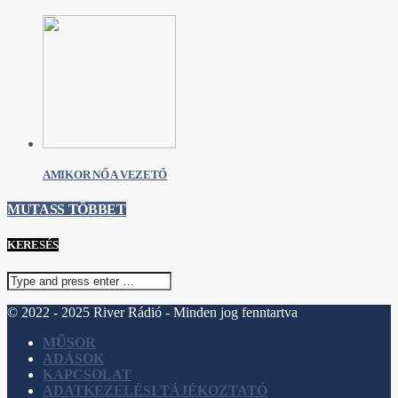
AMIKOR NŐ A VEZETŐ
MUTASS TÖBBET
KERESÉS
© 2022 - 2025 River Rádió - Minden jog fenntartva
MŰSOR
ADÁSOK
KAPCSOLAT
ADATKEZELÉSI TÁJÉKOZTATÓ