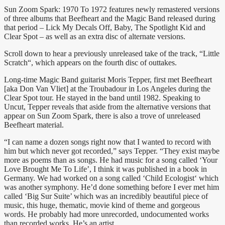
Sun Zoom Spark: 1970 To 1972 features newly remastered versions
of three albums that Beefheart and the Magic Band released during
that period – Lick My Decals Off, Baby, The Spotlight Kid and
Clear Spot – as well as an extra disc of alternate versions.
Scroll down to hear a previously unreleased take of the track, “Little
Scratch“, which appears on the fourth disc of outtakes.
Long-time Magic Band guitarist Moris Tepper, first met Beefheart
[aka Don Van Vliet] at the Troubadour in Los Angeles during the
Clear Spot tour. He stayed in the band until 1982. Speaking to
Uncut, Tepper reveals that aside from the alternative versions that
appear on Sun Zoom Spark, there is also a trove of unreleased
Beefheart material.
“I can name a dozen songs right now that I wanted to record with
him but which never got recorded,” says Tepper. “They exist maybe
more as poems than as songs. He had music for a song called ‘Your
Love Brought Me To Life’, I think it was published in a book in
Germany. We had worked on a song called ‘Child Ecologist‘ which
was another symphony. He’d done something before I ever met him
called ‘Big Sur Suite’ which was an incredibly beautiful piece of
music, this huge, thematic, movie kind of theme and gorgeous
words. He probably had more unrecorded, undocumented works
than recorded works. He’s an artist.