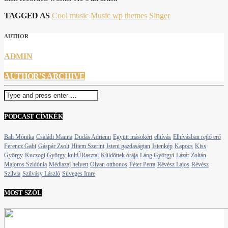
TAGGED AS
Cool music
Music wp themes
Singer
AUTHOR
ADMIN
AUTHOR'S ARCHIVE
PODCAST CÍMKÉK
Bali Mónika
Családi Manna
Dudás Adrienn
Együtt másokért
elhívás
Elhívásban rejlő erő
Ferencz Gabi
Gáspár Zsolt
Hitem Szerint
Isteni gazdaságtan
Istenkép
Kapocs
Kiss
György
Kuczogi György
kultÚRasztal
Küldöttek órája
Láng Györgyi
Lázár Zoltán
Majoros Szidónia
Médiazaj helyett
Olyan otthonos
Péter Petra
Révész Lajos
Révész
Szilvia
Szilvásy László
Süveges Imre
MOST SZÓL