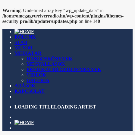
Warning
: Undefined array key "wp_update_data" in
/home/omegagyu/riverradio.hu/wp-content/plugins/ithemes-
security-pro/lib/updater/updates.php
on line
140
RÓLUNK
STÁB
MŰSOR
MÉDIATÁR
HANGOSKÖNYVEK
MEGVALLÁSOK
PRÉDIKÁCIÓ GYŰJTEMÉNYEK
VIDEÓK
GALÉRIA
ADÁSOK
KAPCSOLAT
LOADING TITLE
LOADING ARTIST