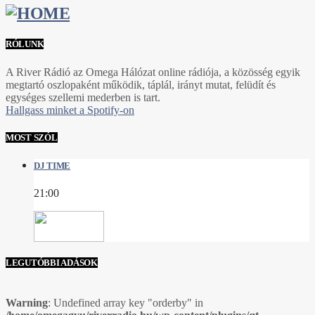
RÓLUNK
A River Rádió az Omega Hálózat online rádiója, a közösség egyik
megtartó oszlopaként működik, táplál, irányt mutat, felüdít és
egységes szellemi mederben is tart.
Hallgass minket a Spotify-on
MOST SZÓL
DJ TIME
21:00
LEGUTÓBBI ADÁSOK
Warning
: Undefined array key "orderby" in