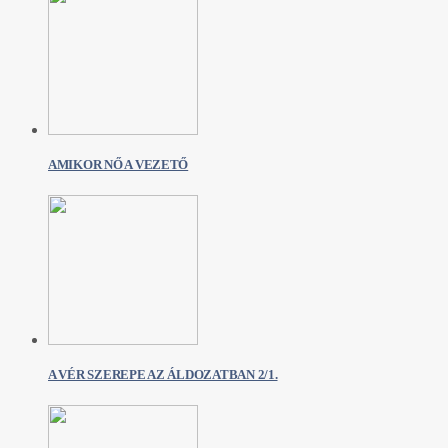
AMIKOR NŐ A VEZETŐ
A VÉR SZEREPE AZ ÁLDOZATBAN 2/1.