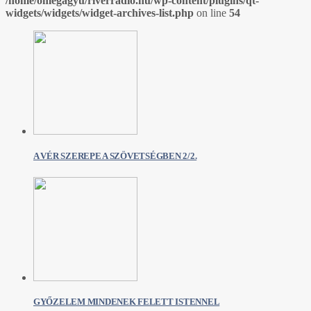
/home/omegagyu/riverradio.hu/wp-content/plugins/qt-
widgets/widgets/widget-archives-list.php
on line
54
A VÉR SZEREPE A SZÖVETSÉGBEN 2/2.
GYŐZELEM MINDENEK FELETT ISTENNEL