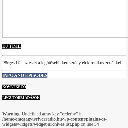
DJ TIME
Pörgesd fel az estét a legütősebb keresztény elektronikus zenékkel
INFO AND EPISODES
KÖVETKEZŐ
LEGUTÓBBI ADÁSOK
Warning
: Undefined array key "orderby" in
/home/omegagyu/riverradio.hu/wp-content/plugins/qt-
widgets/widgets/widget-archives-list.php
on line
54