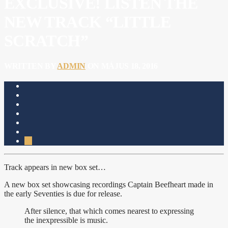
EXCLUSIVE! LISTEN THE
NEW TRACK “LITTLE
SCRATCH”
WRITTEN BY
ADMIN
ON MÁJUS 18, 2016
11
Track appears in new box set…
A new box set showcasing recordings Captain Beefheart made in
the early Seventies is due for release.
After silence, that which comes nearest to expressing
the inexpressible is music.