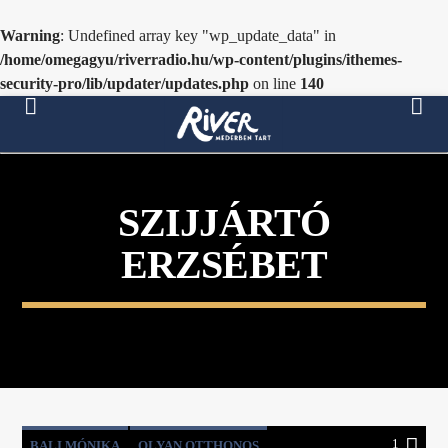
Warning
: Undefined array key "wp_update_data" in
/home/omegagyu/riverradio.hu/wp-content/plugins/ithemes-
security-pro/lib/updater/updates.php
on line
140
[There are no radio stations in the database]
SZIJJÁRTÓ
ERZSÉBET
1
BALI MÓNIKA
OLYAN OTTHONOS