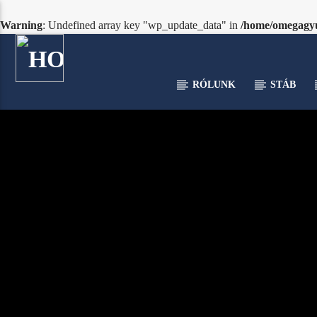
Warning
: Undefined array key "wp_update_data" in
/home/omegagyu/
RÓLUNK
STÁB
[There are no radio stations in the database]