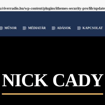
riverradio.hu/wp-content/plugins/ithemes-security-pro/lib/updat
MŰSOR
MÉDIATÁR
ADÁSOK
KAPCSOLAT
NICK CADY