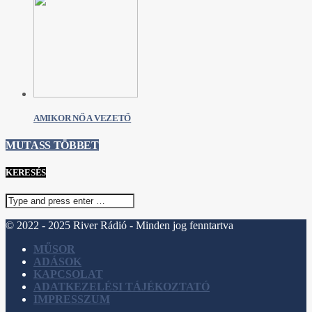
AMIKOR NŐ A VEZETŐ
MUTASS TÖBBET
KERESÉS
© 2022 - 2025 River Rádió - Minden jog fenntartva
MŰSOR
ADÁSOK
KAPCSOLAT
ADATKEZELÉSI TÁJÉKOZTATÓ
IMPRESSZUM