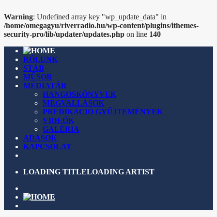
Warning
: Undefined array key "wp_update_data" in
/home/omegagyu/riverradio.hu/wp-content/plugins/ithemes-
security-pro/lib/updater/updates.php
on line
140
RÓLUNK
STÁB
MŰSOR
MÉDIATÁR
HANGOSKÖNYVEK
MEGVALLÁSOK
PRÉDIKÁCIÓ GYŰJTEMÉNYEK
VIDEÓK
GALÉRIA
ADÁSOK
KAPCSOLAT
LOADING TITLE
LOADING ARTIST