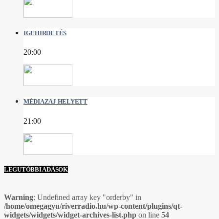
IGEHIRDETÉS
20:00
MÉDIAZAJ HELYETT
21:00
LEGUTÓBBI ADÁSOK
Warning
: Undefined array key "orderby" in
/home/omegagyu/riverradio.hu/wp-content/plugins/qt-
widgets/widgets/widget-archives-list.php
on line
54