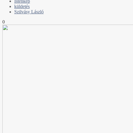
Istenkép
küldetés
Szilvásy László
0