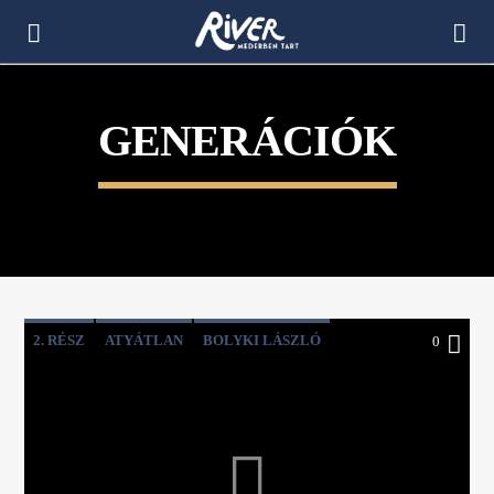
[There are no radio stations in the database]
GENERÁCIÓK
2. RÉSZ
ATYÁTLAN
BOLYKI LÁSZLÓ
0
GENERÁCIÓK
KAPOCS