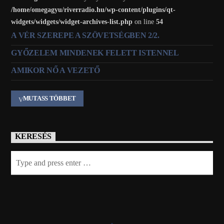
/home/omegagyu/riverradio.hu/wp-content/plugins/qt-
widgets/widgets/widget-archives-list.php
on line
54
A VÉR SZEREPE A SZÖVETSÉGBEN 2/2.
GYŐZELEM MINDENEK FELETT ISTENNEL
AMIKOR NŐ A VEZETŐ
MUTASS TÖBBET
KERESÉS