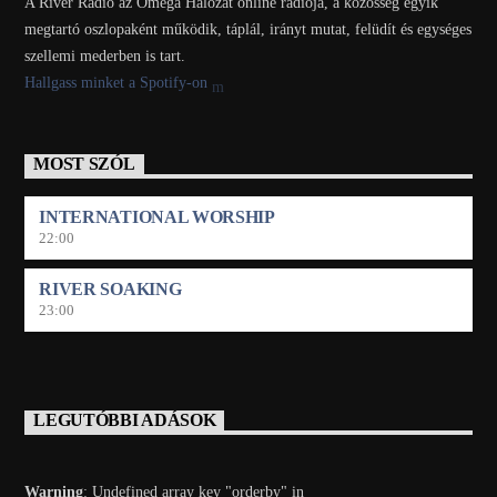
A River Rádió az Omega Hálózat online rádiója, a közösség egyik
megtartó oszlopaként működik, táplál, irányt mutat, felüdít és egységes
szellemi mederben is tart.
Hallgass minket a Spotify-on
MOST SZÓL
INTERNATIONAL WORSHIP
22:00
RIVER SOAKING
23:00
LEGUTÓBBI ADÁSOK
Warning
: Undefined array key "orderby" in