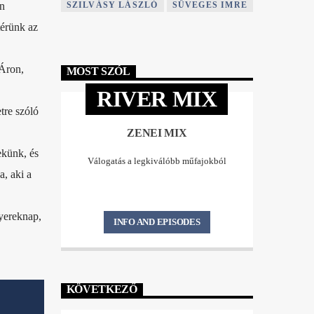
SZILVÁSY LÁSZLÓ
SÜVEGES IMRE
an
térünk az
 Áron,
MOST SZÓL
RIVER MIX
tre szóló
ZENEI MIX
ekünk, és
Válogatás a legkiválóbb műfajokból
a, aki a
yereknap,
INFO AND EPISODES
KÖVETKEZŐ