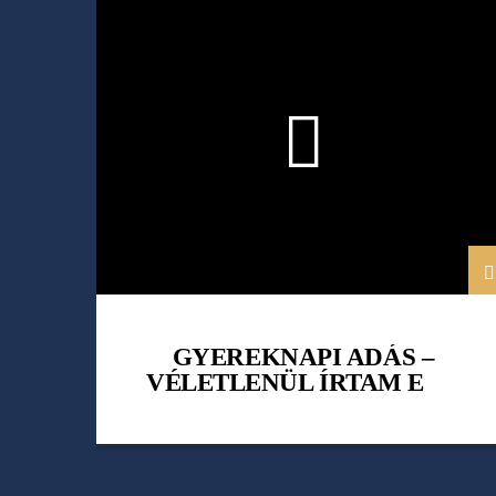
KULTÚRASZTAL
LAKOS NÓRA
MAJOROS SZIDÓNIA
VÉLETLENÜL ÍRTAM EGY KÖNYVET
GYEREKNAPI ADÁS –
VÉLETLENÜL ÍRTAM EGY
KÖNYVET