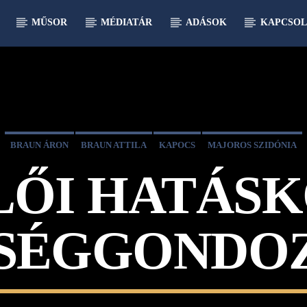
MŰSOR
MÉDIATÁR
ADÁSOK
KAPCSOL
BRAUN ÁRON
BRAUN ATTILA
KAPOCS
MAJOROS SZIDÓNIA
LŐI HATÁSK
SÉGGONDO