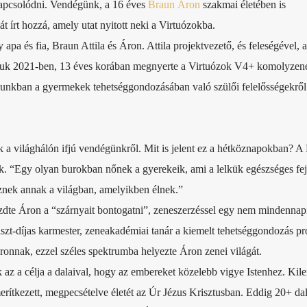
kapcsolódni. Vendégünk, a 16 éves
Braun Áron
szakmai életében is
t írt hozzá, amely utat nyitott neki a Virtuózokba.
pa és fia, Braun Attila és Áron. Attila projektvezető, és feleségével, 
fiuk 2021-ben, 13 éves korában megnyerte a Virtuózok V4+ komolyzen
sunkban a gyermekek tehetséggondozásában való szülői felelősségekről
uk a világhálón ifjú vendégünkről. Mit is jelent ez a hétköznapokban? A
suk. “Egy olyan burokban nőnek a gyerekeik, ami a lelkük egészséges fe
sznek annak a világban, amelyikben élnek.”
dte Áron a “szárnyait bontogatni”, zeneszerzéssel egy nem mindennap
iszt-díjas karmester, zeneakadémiai tanár a kiemelt tehetséggondozás 
Áronnak, ezzel széles spektrumba helyezte Áron zenei világát.
az a célja a dalaival, hogy az embereket közelebb vigye Istenhez. Kil
erítkezett, megpecsételve életét az Úr Jézus Krisztusban. Eddig 20+ dalt