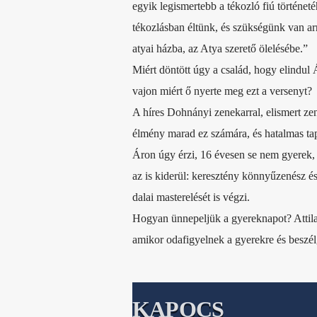
egyik legismertebb a tékozló fiú történet
tékozlásban éltünk, és szükségünk van ar
atyai házba, az Atya szerető ölelésébe.”
Miért döntött úgy a család, hogy elindul
vajon miért ő nyerte meg ezt a versenyt?
A híres Dohnányi zenekarral, elismert zen
élmény marad ez számára, és hatalmas tap
Áron úgy érzi, 16 évesen se nem gyerek, s
az is kiderül: keresztény könnyűzenész és
dalai masterelését is végzi.
Hogyan ünnepeljük a gyereknapot? Attila
amikor odafigyelnek a gyerekre és beszél
KAPOCS