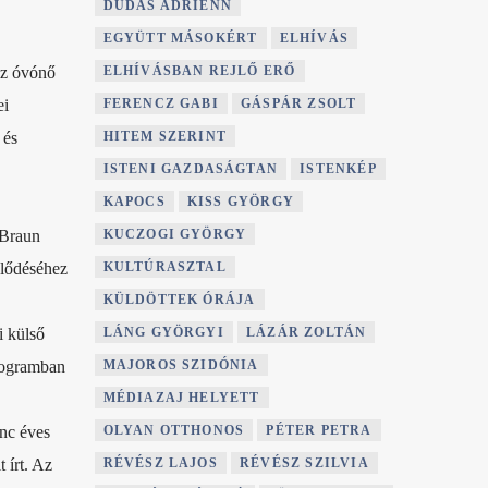
DUDÁS ADRIENN
EGYÜTT MÁSOKÉRT
ELHÍVÁS
ELHÍVÁSBAN REJLŐ ERŐ
az óvónő
FERENCZ GABI
GÁSPÁR ZSOLT
ei
HITEM SZERINT
 és
ISTENI GAZDASÁGTAN
ISTENKÉP
KAPOCS
KISS GYÖRGY
KUCZOGI GYÖRGY
 Braun
KULTÚRASZTAL
jlődéséhez
KÜLDÖTTEK ÓRÁJA
LÁNG GYÖRGYI
LÁZÁR ZOLTÁN
i külső
MAJOROS SZIDÓNIA
programban
MÉDIAZAJ HELYETT
OLYAN OTTHONOS
PÉTER PETRA
enc éves
RÉVÉSZ LAJOS
RÉVÉSZ SZILVIA
 írt. Az