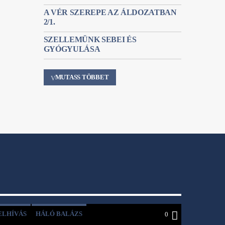
A VÉR SZEREPE AZ ÁLDOZATBAN
2/1.
SZELLEMÜNK SEBEI ÉS
GYÓGYULÁSA
MUTASS TÖBBET
ELHÍVÁS
HÁLÓ BALÁZS
0