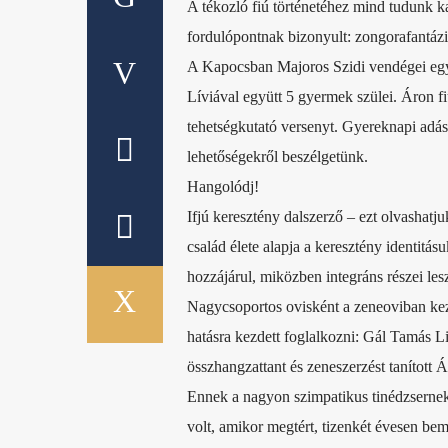
A tékozló fiú történetéhez mind tudunk 
fordulópontnak bizonyult: zongorafantáziá
A Kapocsban Majoros Szidi vendégei egy a
Líviával együtt 5 gyermek szülei. Áron 
tehetségkutató versenyt. Gyereknapi adá
lehetőségekről beszélgetünk.
Hangolódj!
Ifjú keresztény dalszerző – ezt olvashatj
család élete alapja a keresztény identitá
hozzájárul, miközben integráns részei le
Nagycsoportos ovisként a zeneoviban kez
hatásra kezdett foglalkozni: Gál Tamás L
összhangzattant és zeneszerzést tanított 
Ennek a nagyon szimpatikus tinédzsernek 
volt, amikor megtért, tizenkét évesen bem