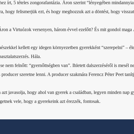
éhez írt, 5 tételes zongorafantázia. Áron szerint “lényegében mindannyi
ra, hogy felismerjük ezt, és hogy meghozzuk azt a döntést, hogy vissza
 Áron a Virtuózok versenyen, három évvel ezelőtt? És mit gondol maga
észekkel kellett egy idegen környezetben gyerekként “szerepelni” – éle
asztalatszerzés. Hála.
e nem felnőtt: “gyernőttségben van”. Ihletett dalszerzéséről is mesél n
 producer szeretne lenni. A producer szakmára Ferencz Péter Peet tanítj
 azt javasolja, hogy ahol van gyerek a családban, legyen minden nap g
getnek vele, hogy a gyerekeink azt érezzék, fontosak.