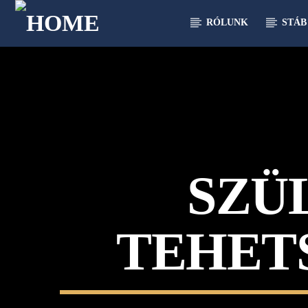
RÓLUNK
STÁB
[There are no radio stations in the database]
SZÜ
TEHET