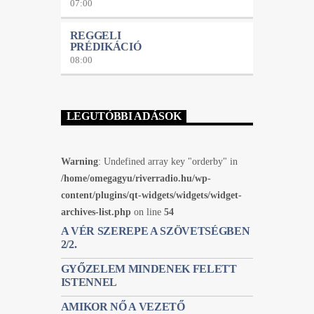
07:00
REGGELI
PRÉDIKÁCIÓ
08:00
LEGUTÓBBI ADÁSOK
Warning
: Undefined array key "orderby" in
/home/omegagyu/riverradio.hu/wp-
content/plugins/qt-widgets/widgets/widget-
archives-list.php
on line
54
A VÉR SZEREPE A SZÖVETSÉGBEN
2/2.
GYŐZELEM MINDENEK FELETT
ISTENNEL
AMIKOR NŐ A VEZETŐ