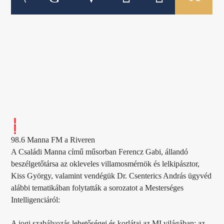
98.6 Manna FM a Riveren
A Családi Manna című műsorban Ferencz Gabi, állandó
beszélgetőtársa az okleveles villamosmérnök és lelkipásztor,
Kiss György, valamint vendégük Dr. Csenterics András ügyvéd
alábbi tematikában folytatták a sorozatot a Mesterséges
Intelligenciáról:
A jogi szabályozás lehetőségei és korlátai az MI világában: az