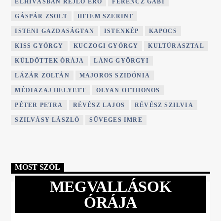
ELHÍVÁSBAN REJLŐ ERŐ
FERENCZ GABI
GÁSPÁR ZSOLT
HITEM SZERINT
ISTENI GAZDASÁGTAN
ISTENKÉP
KAPOCS
KISS GYÖRGY
KUCZOGI GYÖRGY
KULTÚRASZTAL
KÜLDÖTTEK ÓRÁJA
LÁNG GYÖRGYI
LÁZÁR ZOLTÁN
MAJOROS SZIDÓNIA
MÉDIAZAJ HELYETT
OLYAN OTTHONOS
PÉTER PETRA
RÉVÉSZ LAJOS
RÉVÉSZ SZILVIA
SZILVÁSY LÁSZLÓ
SÜVEGES IMRE
MOST SZÓL
MEGVALLÁSOK
ÓRÁJA