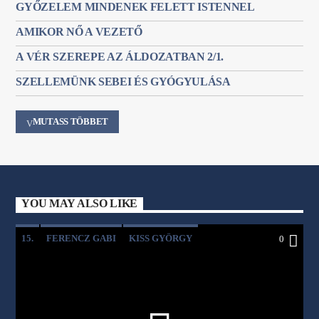
GYŐZELEM MINDENEK FELETT ISTENNEL
AMIKOR NŐ A VEZETŐ
A VÉR SZEREPE AZ ÁLDOZATBAN 2/1.
SZELLEMÜNK SEBEI ÉS GYÓGYULÁSA
MUTASS TÖBBET
YOU MAY ALSO LIKE
15.
FERENCZ GABI
KISS GYÖRGY
0
MESTERSÉGES INTELLIGENCIA