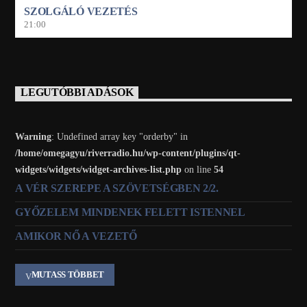
SZOLGÁLÓ VEZETÉS
21:00
LEGUTÓBBI ADÁSOK
Warning
: Undefined array key "orderby" in
/home/omegagyu/riverradio.hu/wp-content/plugins/qt-
widgets/widgets/widget-archives-list.php
on line
54
A VÉR SZEREPE A SZÖVETSÉGBEN 2/2.
GYŐZELEM MINDENEK FELETT ISTENNEL
AMIKOR NŐ A VEZETŐ
MUTASS TÖBBET