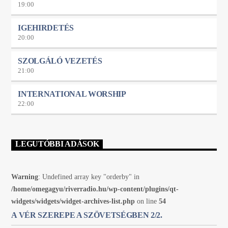
19:00
IGEHIRDETÉS
20:00
SZOLGÁLÓ VEZETÉS
21:00
INTERNATIONAL WORSHIP
22:00
LEGUTÓBBI ADÁSOK
Warning
: Undefined array key "orderby" in
/home/omegagyu/riverradio.hu/wp-content/plugins/qt-
widgets/widgets/widget-archives-list.php
on line
54
A VÉR SZEREPE A SZÖVETSÉGBEN 2/2.