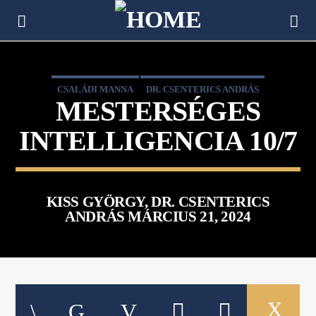
[There are no radio stations in the database]
CSALÁDI MANNA
DR. CSENTERICS ANDRÁS
MESTERSÉGES
FERENCZ GABI
KISS GYÖRGY
INTELLIGENCIA 10/7
KISS GYÖRGY, DR. CSENTERICS
ANDRÁS MÁRCIUS 21, 2024