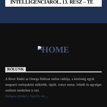
INTELLIGENCIÁRÓL, 13. RÉSZ – TED
TALK
RÓLUNK
A River Rádió az Omega Hálózat online rádiója, a közösség egyik
megtartó oszlopaként működik, táplál, irányt mutat, felüdít és egységes
szellemi mederben is tart.
Hallgass minket a Spotify-on