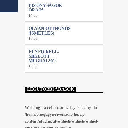
BIZONYSÁGOK
ÓRÁJA
14:00
OLYAN OTTHONOS
(ISMÉTLÉS)
15:00
ÉLNED KELL,
MIELŐTT
MEGHALSZ!
16:00
LEGUTÓBBI ADÁSOK
Warning
: Undefined array key "orderby" in
/home/omegagyu/riverradio.hu/wp-
content/plugins/qt-widgets/widgets/widget-