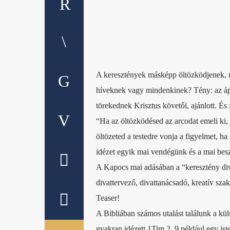
A keresztények másképp öltözködjenek, mi
híveknek vagy mindenkinek? Tény: az ápolts
törekednek Krisztus követői, ajánlott. É
“Ha az öltözködésed az arcodat emeli ki, a
öltözeted a testedre vonja a figyelmet, h
idézet egyik mai vendégünk és a mai besz
A Kapocs mai adásában a “keresztény diva
divattervező, divattanácsadó, kreatív szak
Teaser!
A Bibliában számos utalást találunk a kü
gyakran idézett 1Tim 2, 9 például egy iste