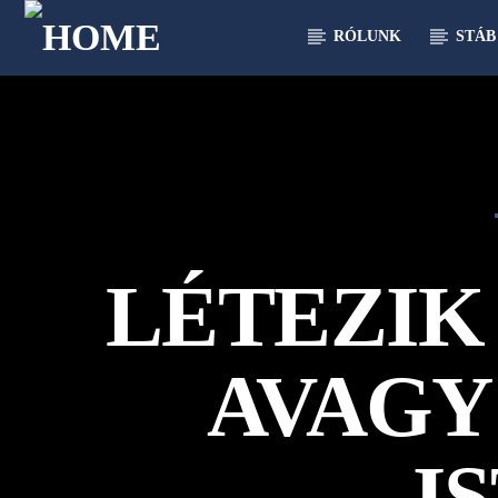
RÓLUNK
STÁB
[There are no radio stations in the database]
LÉTEZIK
AVAGY
I