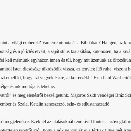
nt a világi emberek? Van erre útmutatás a Bibliában? Ha igen, az kin
ág és a jó ízlés elvárt, a saját stílus kialakítása, különösen, ha a kivá
s fel kell mérnünk egyházon innen és túl, hogy mit üzenünk az öltözékün
miről Isten dicsősége tükröződik vissza, az tényleg illő ruha, viszont h
a azt emeli ki, hogy azt vegyék észre, akkor érzéki.” Ez a Paul Washertő
élgetésünk mottója is lehetne.
tról” és megjelenésről beszélgetünk. Majoros Szidi vendégei Bráz Szi
ember és Szalai Katalin zeneszerző, szín- és stílustanácsadó.
lső megjelenésre. Ezeknél az utalásoknál rendkívül fontos a szövegkörn
ntiszteleti rendről szól, hogy a nők ne vonják el a férfiak figyelmét Ist