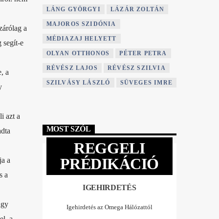
LÁNG GYÖRGYI
LÁZÁR ZOLTÁN
MAJOROS SZIDÓNIA
zárólag a
MÉDIAZAJ HELYETT
 segít-e
OLYAN OTTHONOS
PÉTER PETRA
RÉVÉSZ LAJOS
RÉVÉSZ SZILVIA
, a
SZILVÁSY LÁSZLÓ
SÜVEGES IMRE
y
i azt a
MOST SZÓL
adta
REGGELI
PRÉDIKÁCIÓ
ja a
s a
IGEHIRDETÉS
agy
Igehirdetés az Omega Hálózattól
el, a