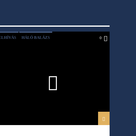
ELHÍVÁS
HÁLÓ BALÁZS
0
HÁLÓ HELÉNA
KAPOCS
KRISZTUS
MAJOROS SZIDÓNIA