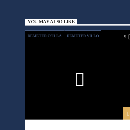
YOU MAY ALSO LIKE
DEMETER CSILLA
DEMETER VILLŐ
0
KULTÚRASZTAL
LAKOS NÓRA
MAJOROS SZIDÓNIA
VÉLETLENÜL ÍRTAM EGY KÖNYVET