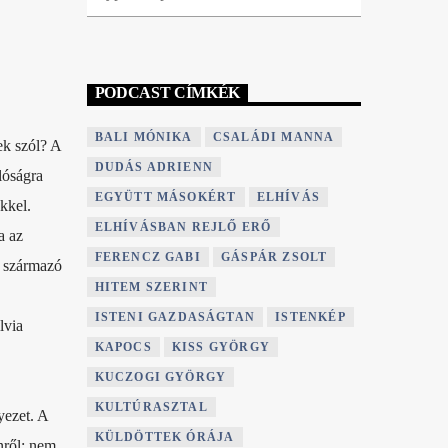
PODCAST CÍMKÉK
BALI MÓNIKA
CSALÁDI MANNA
ek szól? A
DUDÁS ADRIENN
lóságra
EGYÜTT MÁSOKÉRT
ELHÍVÁS
kkel.
ELHÍVÁSBAN REJLŐ ERŐ
a az
FERENCZ GABI
GÁSPÁR ZSOLT
l származó
HITEM SZERINT
ISTENI GAZDASÁGTAN
ISTENKÉP
lvia
KAPOCS
KISS GYÖRGY
KUCZOGI GYÖRGY
KULTÚRASZTAL
yezet. A
KÜLDÖTTEK ÓRÁJA
enről: nem