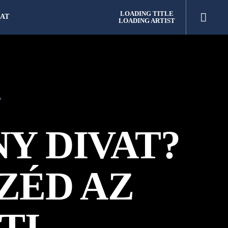
LOADING TITLE
AT
LOADING ARTIST
Y DIVAT?
ZÉD AZ
TI