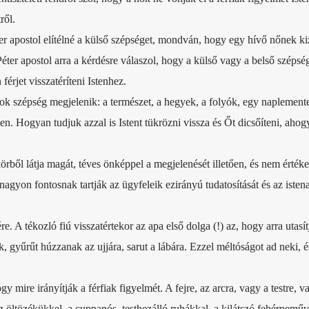
ről.
er apostol elítélné a külső szépséget, mondván, hogy egy hívő nőnek ki
éter apostol arra a kérdésre válaszol, hogy a külső vagy a belső szépség
érjet visszatéríteni Istenhez.
sok szépség megjelenik: a természet, a hegyek, a folyók, egy naplemente
yen. Hogyan tudjuk azzal is Istent tükrözni vissza és Őt dicsőíteni, ahog
rből látja magát, téves önképpel a megjelenését illetően, és nem értékel
 nagyon fontosnak tartják az ügyfeleik ezirányú tudatosítását és az isten
e. A tékozló fiú visszatértekor az apa első dolga (!) az, hogy arra utasít
k, gyűrűt húzzanak az ujjára, sarut a lábára. Ezzel méltóságot ad neki, é
mire irányítják a férfiak figyelmét. A fejre, az arcra, vagy a testre, v
 öltözékükkel, a cuppanós, testhezálló ruhákkal, a kilátszó fehérneműv