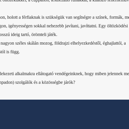
son, holott a férfiaknak is szükségük van segítségre a színek, formák, m
on, igényességen sokkal nehezebb javítani, javíttatni. Egy öltözködési 
osszú ideig tartó, örömteli játék.
 nagyon széles skálán mozog, földrajzi elhelyezkedéstől, éghajlattól, a
tól is függ.
lekezeti alkalmakra ellátogató vendégeinknek, hogy miben jelennek me
színpadon) szolgálók és a közösségbe járók?