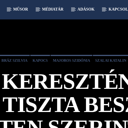
MŰSOR
MÉDIATÁR
ADÁSOK
KAPCSOL
BRÁZ SZILVIA
KAPOCS
MAJOROS SZIDÓNIA
SZALAI KATALIN
 KERESZTÉN
 TISZTA BES
STEN SZERIN