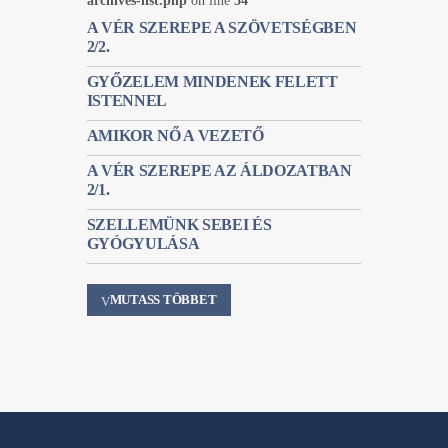
archives-list.php
on line
54
A VÉR SZEREPE A SZÖVETSÉGBEN
2/2.
GYŐZELEM MINDENEK FELETT
ISTENNEL
AMIKOR NŐ A VEZETŐ
A VÉR SZEREPE AZ ÁLDOZATBAN
2/1.
SZELLEMÜNK SEBEI ÉS
GYÓGYULÁSA
MUTASS TÖBBET