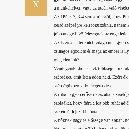
a munkahelyen vagy az utcán való viselet
Az 1Péter 3, 3-4 sem arról szól, hogy Pét
belső szépségre kell fókuszálnia, hanem P
jobban egy hívő feleségnek az engedetlen f
Az Isten által teremtett világban nagyon 
csillagos égbolt is és maga az ember is il
megjelenünk?
Vendégeink klienseinek többsége torz tükö
szépséget, amit Isten adott neki. Ezért ők
szépségükben való megerősítést.
A ruha nagyon erősen visszahat a viselőjér
szolgákat, hogy fiára a legjobb ruhát adjá
szeretetét fejezi ki iránta.
A nőknek nagy felelőssége van abban, hogy 
bizonyos testrészre? Mit üzennek a nők az