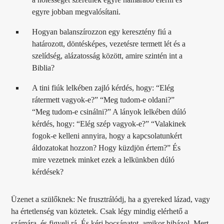
egyre jobban megvalósítani.
Hogyan balanszírozzon egy keresztény fiú a
határozott, döntésképes, vezetésre termett lét és a
szelídség, alázatosság között, amire szintén int a
Biblia?
A tini fiúk lelkében zajló kérdés, hogy: “Elég
rátermett vagyok-e?” “Meg tudom-e oldani?”
“Meg tudom-e csinálni?” A lányok lelkében dúló
kérdés, hogy: “Elég szép vagyok-e?” “Valakinek
fogok-e kelleni annyira, hogy a kapcsolatunkért
áldozatokat hozzon? Hogy küzdjön értem?” És
mire vezetnek minket ezek a lelkünkben dúló
kérdések?
Üzenet a szülőknek: Ne frusztrálódj, ha a gyereked lázad, vagy
ha értetlenség van köztetek. Csak légy mindig elérhető a
számára, és figyelj rá. És kérj bocsánatot, amikor hibázol. Mert