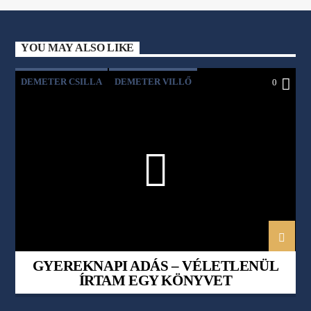
YOU MAY ALSO LIKE
DEMETER CSILLA
DEMETER VILLŐ
0
KULTÚRASZTAL
LAKOS NÓRA
MAJOROS SZIDÓNIA
VÉLETLENÜL ÍRTAM EGY KÖNYVET
GYEREKNAPI ADÁS – VÉLETLENÜL
ÍRTAM EGY KÖNYVET