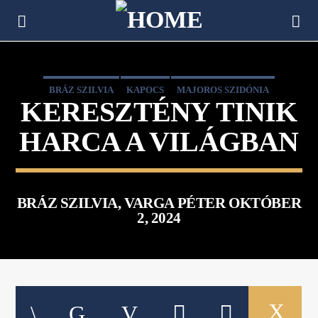
[There are no radio stations in the database]
BRÁZ SZILVIA
KAPOCS
MAJOROS SZIDÓNIA
KERESZTÉNY TINIK
VARGA PÉTER
HARCA A VILÁGBAN
BRÁZ SZILVIA, VARGA PÉTER OKTÓBER
2, 2024