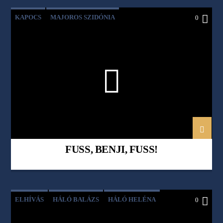
KAPOCS
MAJOROS SZIDÓNIA
0
SZABÓ-VÉKEY KATALIN
FUSS, BENJI, FUSS!
ELHÍVÁS
HÁLÓ BALÁZS
HÁLÓ HELÉNA
0
KAPOCS
KRISZTUS
MAJOROS SZIDÓNIA