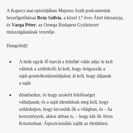
A Kapocs mai epizódjában Majoros Szidi podcasterünk
beszélgetőtársai
Bráz Szilvia
, a közel 17 éves Ábel édesanyja,
és
Varga Péter
, az Omega Budapest Gyülekezet
tiniszolgálatának vezetője.
Hangolódj!
A tinik egyik fő harcát a felnőtté válás adja: le kell
válniuk a szüleikről; ki kell, hogy dolgozzák a
saját gondolkodásmódjukat; át kell, hogy álljanak
a saját
döntéseikre, és hogy azokért felelősséget
vállaljanak; és a saját identitásuk meg kell, hogy
szilárduljon, hogy kicsodák ők a világban, és – ha
keresztények, akkor abban is, – hogy kik ők Jézus
Krisztusban. Átpozicionálás zajlik az életükben.