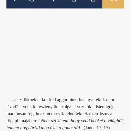
”… a szülőknek akkor kell aggódniuk, ha a gyerekük nem
lázad” – vélik keresztény tiniszolgálat vezetők.” Isten igéje
markánsan fogalmaz, nem csak felnőtteknek üzen Jézus a
főpapi imájában:
“Nem azt kérem, hogy vedd ki őket a világból,
hanem hogy őrizd meg őket a gonosztól”
(János 17, 15).