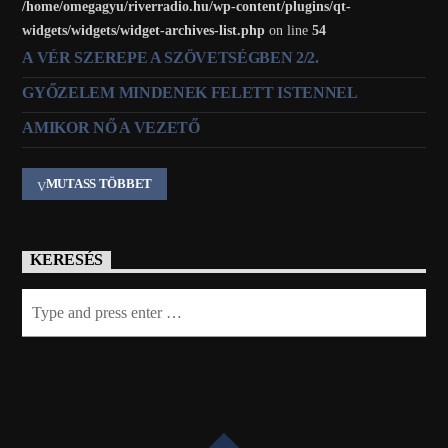
/home/omegagyu/riverradio.hu/wp-content/plugins/qt-
widgets/widgets/widget-archives-list.php
on line
54
A VÉR SZEREPE A SZÖVETSÉGBEN 2/2.
GYŐZELEM MINDENEK FELETT ISTENNEL
AMIKOR NŐ A VEZETŐ
MUTASS TÖBBET
KERESÉS