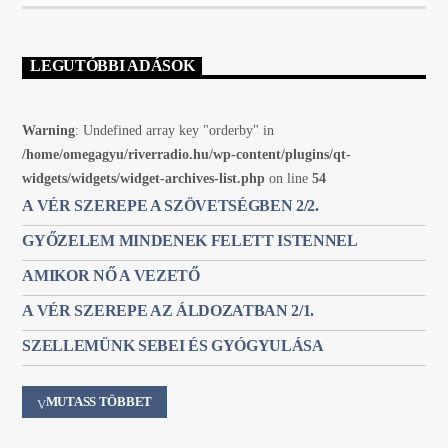
LEGUTÓBBI ADÁSOK
Warning
: Undefined array key "orderby" in
/home/omegagyu/riverradio.hu/wp-content/plugins/qt-
widgets/widgets/widget-archives-list.php
on line
54
A VÉR SZEREPE A SZÖVETSÉGBEN 2/2.
GYŐZELEM MINDENEK FELETT ISTENNEL
AMIKOR NŐ A VEZETŐ
A VÉR SZEREPE AZ ÁLDOZATBAN 2/1.
SZELLEMÜNK SEBEI ÉS GYÓGYULÁSA
MUTASS TÖBBET