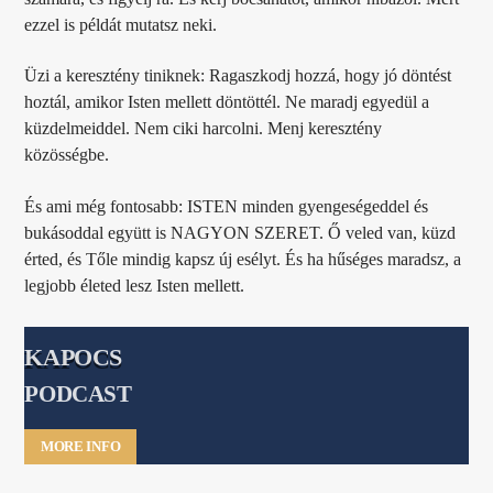
ezzel is példát mutatsz neki.
Üzi a keresztény tiniknek: Ragaszkodj hozzá, hogy jó döntést
hoztál, amikor Isten mellett döntöttél. Ne maradj egyedül a
küzdelmeiddel. Nem ciki harcolni. Menj keresztény
közösségbe.
És ami még fontosabb: ISTEN minden gyengeségeddel és
bukásoddal együtt is NAGYON SZERET. Ő veled van, küzd
érted, és Tőle mindig kapsz új esélyt. És ha hűséges maradsz, a
legjobb életed lesz Isten mellett.
KAPOCS
PODCAST
MORE INFO