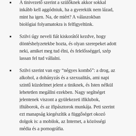
A tinivezető szerint a szülőknek akkor sokkal
inkább kell aggódniuk, ha a gyerekük nem lázad,
mint ha igen. Na, de miért? A válaszokban
biológiai folyamatokra is felfigyeltünk.
Szilvi úgy neveli fiát kiskorától kezdve, hogy
döntéshelyzetekbe hozta, és olyan szerepeket adott
neki, amiket meg tud élni, és felelősséggel, szép
lassan fel tud vállalni.
Szilvi szerint van egy “négyes kombó”: a drog, az
alkohol, a dohányzás és a szexualitás, ami napi
szintű küzdelmet jelent a tiniknek, és Isten nélkül
lehetetlen megállni ezekben. Nagy segítséget
jelentenek viszont a gyülekezeti ifiklubok,
ifitáborok, és az ifipásztorok munkája. Peti szerint
ezt manapság kiegészítik a függőséget okozó
dolgok is: a mobilok, az Internet, a közösségi
média és a pornográfia.