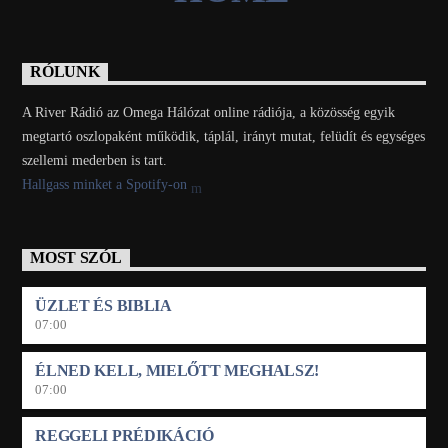
RÓLUNK
A River Rádió az Omega Hálózat online rádiója, a közösség egyik
megtartó oszlopaként működik, táplál, irányt mutat, felüdít és egységes
szellemi mederben is tart.
Hallgass minket a Spotify-on
MOST SZÓL
ÜZLET ÉS BIBLIA
07:00
ÉLNED KELL, MIELŐTT MEGHALSZ!
07:00
REGGELI PRÉDIKÁCIÓ