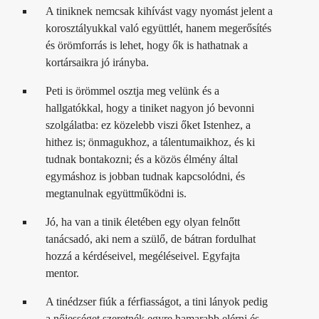
A tiniknek nemcsak kihívást vagy nyomást jelent a
korosztályukkal való együttlét, hanem megerősítés
és örömforrás is lehet, hogy ők is hathatnak a
kortársaikra jó irányba.
Peti is örömmel osztja meg velünk és a
hallgatókkal, hogy a tiniket nagyon jó bevonni
szolgálatba: ez közelebb viszi őket Istenhez, a
hithez is; önmagukhoz, a tálentumaikhoz, és ki
tudnak bontakozni; és a közös élmény által
egymáshoz is jobban tudnak kapcsolódni, és
megtanulnak együttműködni is.
Jó, ha van a tinik életében egy olyan felnőtt
tanácsadó, aki nem a szülő, de bátran fordulhat
hozzá a kérdéseivel, megéléseivel. Egyfajta
mentor.
A tinédzser fiúk a férfiasságot, a tini lányok pedig
a nőiességet szeretnék egyre hamarabb elérni és