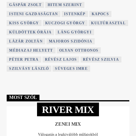
GÁSPÁR ZSOLT
HITEM SZERINT
ISTENI GAZDASÁGTAN
ISTENKÉP
KAPOCS
KISS GYÖRGY
KUCZOGI GYÖRGY
KULTÚRASZTAL
KÜLDÖTTEK ÓRÁJA
LÁNG GYÖRGYI
LÁZÁR ZOLTÁN
MAJOROS SZIDÓNIA
MÉDIAZAJ HELYETT
OLYAN OTTHONOS
PÉTER PETRA
RÉVÉSZ LAJOS
RÉVÉSZ SZILVIA
SZILVÁSY LÁSZLÓ
SÜVEGES IMRE
MOST SZÓL
RIVER MIX
ZENEI MIX
Válogatás a legkiválóbb műfajokból