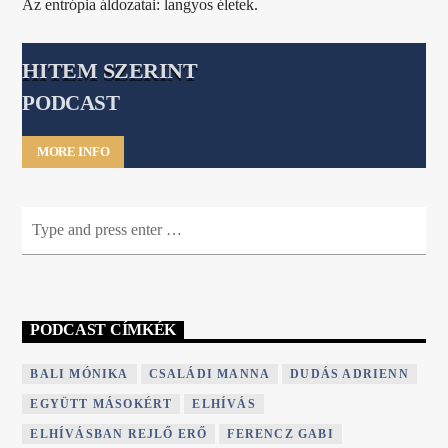
Az entrópia áldozatai: langyos életek.
HITEM SZERINT
PODCAST
MORE INFO
PODCAST CÍMKÉK
BALI MÓNIKA
CSALÁDI MANNA
DUDÁS ADRIENN
EGYÜTT MÁSOKÉRT
ELHÍVÁS
ELHÍVÁSBAN REJLŐ ERŐ
FERENCZ GABI