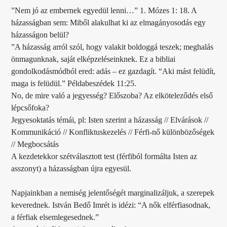
”Nem jó az embernek egyedül lenni…” 1. Mózes 1: 18. A
házasságban sem: Miből alakulhat ki az elmagányosodás egy
házasságon belül?
”A házasság arról szól, hogy valakit boldoggá teszek; meghalás
önmagunknak, saját elképzeléseinknek. Ez a bibliai
gondolkodásmódból ered: adás – ez gazdagít. “Aki mást felüdít,
maga is felüdül.” Példabeszédek 11:25.
No, de mire való a jegyesség? Előszoba? Az elköteleződés első
lépcsőfoka?
Jegyesoktatás témái, pl: Isten szerint a házasság // Elvárások //
Kommunikáció // Konfliktuskezelés // Férfi-nő különbözőségek
// Megbocsátás
A kezdetekkor szétválasztott test (férfiból formálta Isten az
asszonyt) a házasságban újra egyesül.
Napjainkban a nemiség jelentőségét marginalizáljuk, a szerepek
keverednek. István Bedő Imrét is idézi: “A nők elférfiasodnak,
a férfiak elsemlegesednek.”