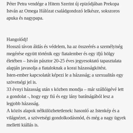
Péter Petra vendége a Hitem Szerint új epizódjában Prekopa
István az Omega Hálózat családgondozó lelkésze, sokszoros
apuka és nagypapa.
Hangolódj!
Hosszú távon áldás és védelem, ha az összeérés a személyiség
megérése együtt történik egy fiatalember és egy ifjú hölgy
életében – István pásztor 20-25 éves jegyesoktató tapasztalata
alapján javasolja a fiataloknak a korai házasságkötést.
Isten-ember kapcsolatát képezi le a házasság; a szexualitás egy
szövetségi jel is.
33 évnyi házasság után s közben mondja – már szállóigévé lett
a gondolat -, hogy egy fiú és egy lány barátságából lesz a
legjobb házasság.
A közös alapok nélkülözhetetlenek: hasonló az Istenkép és a
világnézet, a szövetségi gondolkodásmód, és még a nagy ügyek
melletti kiállás is.