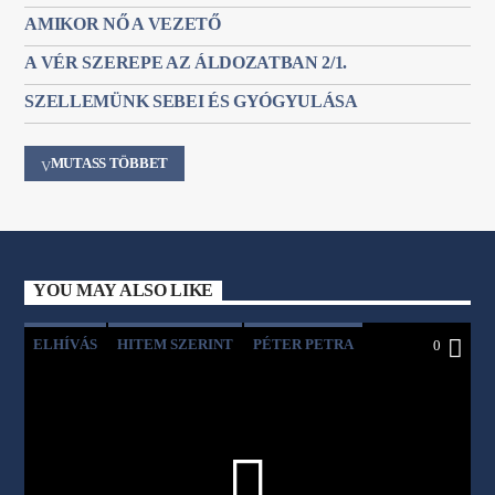
AMIKOR NŐ A VEZETŐ
A VÉR SZEREPE AZ ÁLDOZATBAN 2/1.
SZELLEMÜNK SEBEI ÉS GYÓGYULÁSA
MUTASS TÖBBET
YOU MAY ALSO LIKE
ELHÍVÁS
HITEM SZERINT
PÉTER PETRA
0
RÉVÉSZ LAJOS
RÉVÉSZ SZILVIA