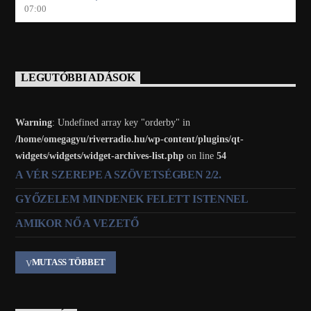
07:00
LEGUTÓBBI ADÁSOK
Warning
: Undefined array key "orderby" in
/home/omegagyu/riverradio.hu/wp-content/plugins/qt-
widgets/widgets/widget-archives-list.php
on line
54
A VÉR SZEREPE A SZÖVETSÉGBEN 2/2.
GYŐZELEM MINDENEK FELETT ISTENNEL
AMIKOR NŐ A VEZETŐ
MUTASS TÖBBET