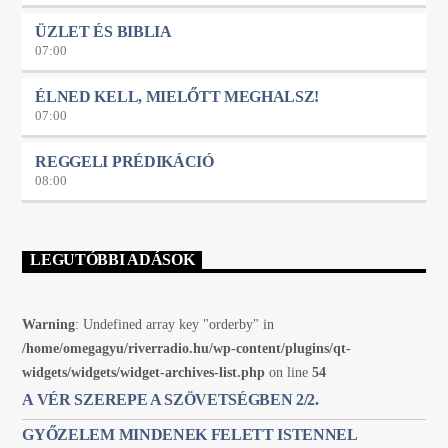
ÜZLET ÉS BIBLIA
07:00
ÉLNED KELL, MIELŐTT MEGHALSZ!
07:00
REGGELI PRÉDIKÁCIÓ
08:00
LEGUTÓBBI ADÁSOK
Warning
: Undefined array key "orderby" in
/home/omegagyu/riverradio.hu/wp-content/plugins/qt-
widgets/widgets/widget-archives-list.php
on line
54
A VÉR SZEREPE A SZÖVETSÉGBEN 2/2.
GYŐZELEM MINDENEK FELETT ISTENNEL