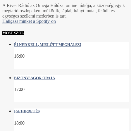
A River Rádió az Omega Hálózat online rádiója, a közösség egyik
megtartó oszlopaként működik, táplál, irányt mutat, felüdít és
egységes szellemi mederben is tart.
Hallgass minket a Spotify-on
MOST SZÓL
ÉLNED KELL, MIELŐTT MEGHALSZ!
16:00
BIZONYSÁGOK ÓRÁJA
17:00
IGEHIRDETÉS
18:00