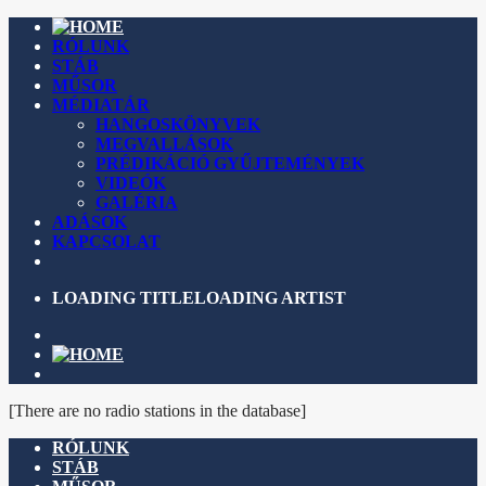
RÓLUNK
STÁB
MŰSOR
MÉDIATÁR
HANGOSKÖNYVEK
MEGVALLÁSOK
PRÉDIKÁCIÓ GYŰJTEMÉNYEK
VIDEÓK
GALÉRIA
ADÁSOK
KAPCSOLAT
LOADING TITLE
LOADING ARTIST
[There are no radio stations in the database]
RÓLUNK
STÁB