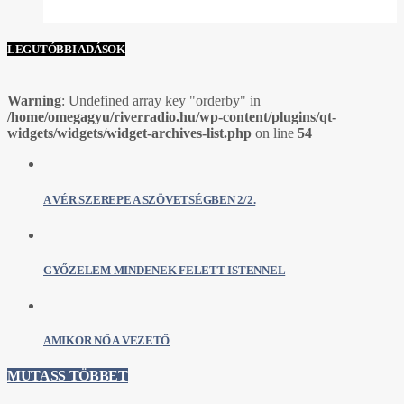
LEGUTÓBBI ADÁSOK
Warning
: Undefined array key "orderby" in
/home/omegagyu/riverradio.hu/wp-content/plugins/qt-
widgets/widgets/widget-archives-list.php
on line
54
A VÉR SZEREPE A SZÖVETSÉGBEN 2/2.
GYŐZELEM MINDENEK FELETT ISTENNEL
AMIKOR NŐ A VEZETŐ
MUTASS TÖBBET