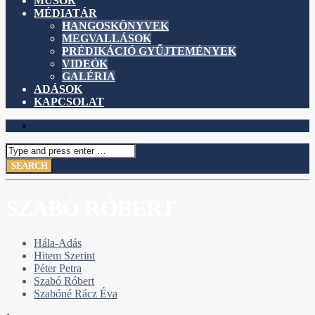
MŰSOR
MÉDIATÁR
HANGOSKÖNYVEK
MEGVALLÁSOK
PRÉDIKÁCIÓ GYŰJTEMÉNYEK
VIDEÓK
GALÉRIA
ADÁSOK
KAPCSOLAT
SZABÓ RÓBERT
Hála-Adás
Hitem Szerint
Péter Petra
Szabó Róbert
Szabóné Rácz Éva