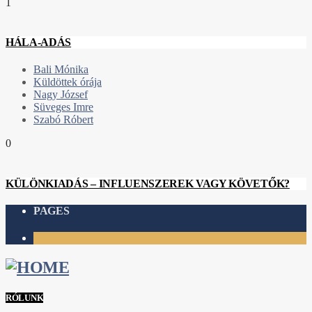
1
HÁLA-ADÁS
Bali Mónika
Küldöttek órája
Nagy József
Süveges Imre
Szabó Róbert
0
KÜLÖNKIADÁS – INFLUENSZEREK VAGY KÖVETŐK?
PAGES
1
RÓLUNK