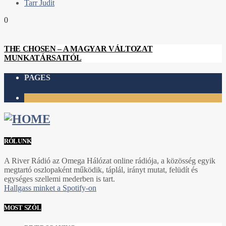
Tarr Judit
0
THE CHOSEN – A MAGYAR VÁLTOZAT
MUNKATÁRSAITÓL
PAGES
1
RÓLUNK
A River Rádió az Omega Hálózat online rádiója, a közösség egyik
megtartó oszlopaként működik, táplál, irányt mutat, felüdít és
egységes szellemi mederben is tart.
Hallgass minket a Spotify-on
MOST SZÓL