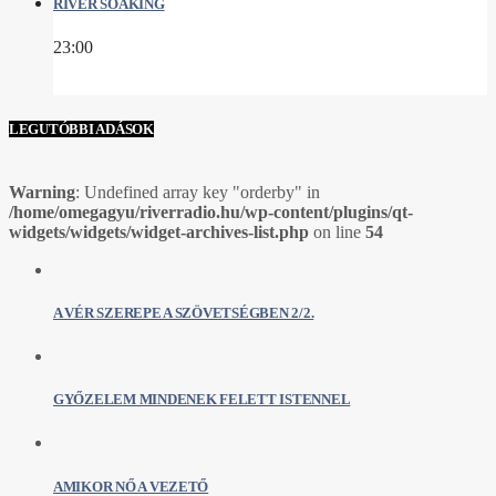
RIVER SOAKING
23:00
LEGUTÓBBI ADÁSOK
Warning
: Undefined array key "orderby" in
/home/omegagyu/riverradio.hu/wp-content/plugins/qt-
widgets/widgets/widget-archives-list.php
on line
54
A VÉR SZEREPE A SZÖVETSÉGBEN 2/2.
GYŐZELEM MINDENEK FELETT ISTENNEL
AMIKOR NŐ A VEZETŐ