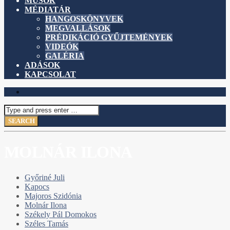
MŰSOR
MÉDIATÁR
HANGOSKÖNYVEK
MEGVALLÁSOK
PRÉDIKÁCIÓ GYŰJTEMÉNYEK
VIDEÓK
GALÉRIA
ADÁSOK
KAPCSOLAT
MOLNÁR ILONA
Győriné Juli
Kapocs
Majoros Szidónia
Molnár Ilona
Székely Pál Domokos
Széles Tamás