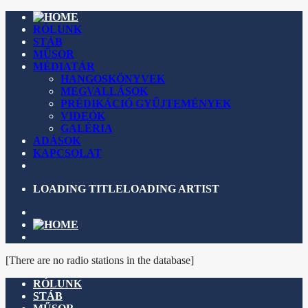
RÓLUNK
STÁB
MŰSOR
MÉDIATÁR
HANGOSKÖNYVEK
MEGVALLÁSOK
PRÉDIKÁCIÓ GYŰJTEMÉNYEK
VIDEÓK
GALÉRIA
ADÁSOK
KAPCSOLAT
LOADING TITLE
LOADING ARTIST
[There are no radio stations in the database]
RÓLUNK
STÁB