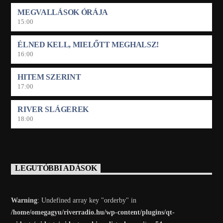
MEGVALLÁSOK ÓRÁJA
15:00
ÉLNED KELL, MIELŐTT MEGHALSZ!
16:00
HITEM SZERINT
17:00
RIVER SLÁGEREK
18:00
LEGUTÓBBI ADÁSOK
Warning
: Undefined array key "orderby" in
/home/omegagyu/riverradio.hu/wp-content/plugins/qt-