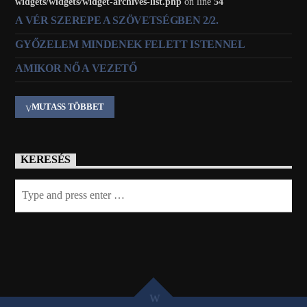
widgets/widgets/widget-archives-list.php
on line
54
A VÉR SZEREPE A SZÖVETSÉGBEN 2/2.
GYŐZELEM MINDENEK FELETT ISTENNEL
AMIKOR NŐ A VEZETŐ
MUTASS TÖBBET
KERESÉS