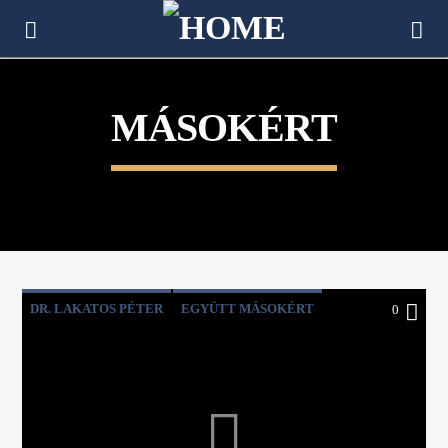
[There are no radio stations in the database]
MÁSOKÉRT
DR. LAKATOS PÉTER
EGYÜTT MÁSOKÉRT
0
MÁSOKÉRT
SÜVEGES IMRE