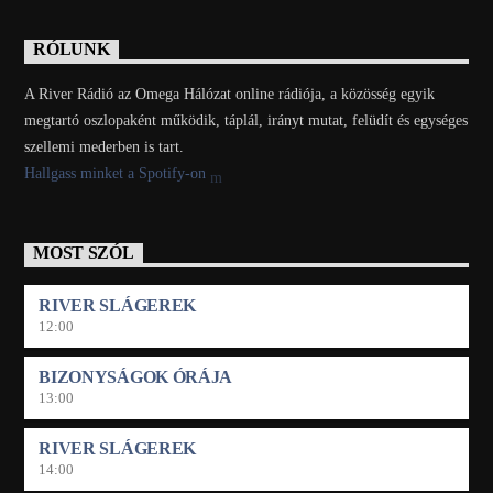
RÓLUNK
A River Rádió az Omega Hálózat online rádiója, a közösség egyik
megtartó oszlopaként működik, táplál, irányt mutat, felüdít és egységes
szellemi mederben is tart.
Hallgass minket a Spotify-on
MOST SZÓL
RIVER SLÁGEREK
12:00
BIZONYSÁGOK ÓRÁJA
13:00
RIVER SLÁGEREK
14:00