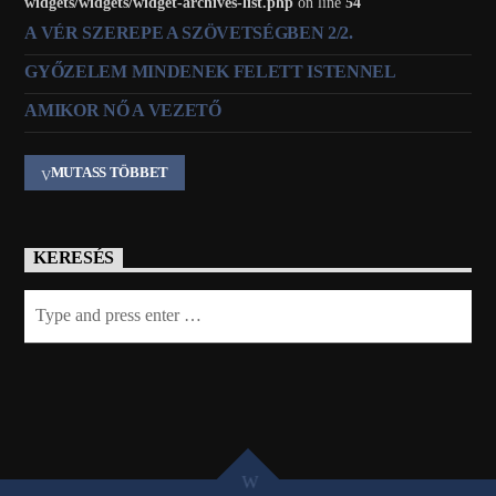
widgets/widgets/widget-archives-list.php
on line
54
A VÉR SZEREPE A SZÖVETSÉGBEN 2/2.
GYŐZELEM MINDENEK FELETT ISTENNEL
AMIKOR NŐ A VEZETŐ
MUTASS TÖBBET
KERESÉS