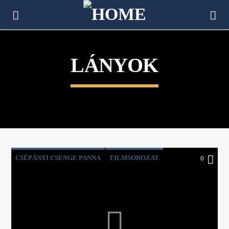
[There are no radio stations in the database]
LÁNYOK
CSÉPÁNYI CSENGE PANNA
FILMSOROZAT
0
HITEM SZERINT
JÉZUS
LÁNYOK
PÉTER PETRA
SZILÁGYI MELINDA
THE CHOSEN