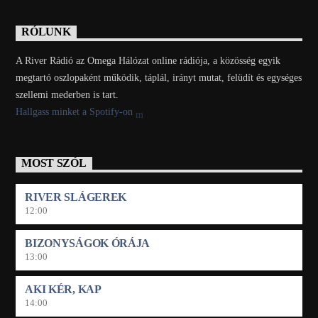
RÓLUNK
A River Rádió az Omega Hálózat online rádiója, a közösség egyik
megtartó oszlopaként működik, táplál, irányt mutat, felüdít és egységes
szellemi mederben is tart.
Hallgass minket a Spotify-on
MOST SZÓL
RIVER SLÁGEREK
12:00
BIZONYSÁGOK ÓRÁJA
13:00
AKI KÉR, KAP
14:00