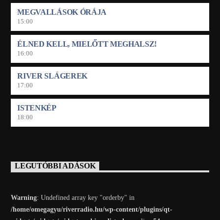
MEGVALLÁSOK ÓRÁJA
15:00
ÉLNED KELL, MIELŐTT MEGHALSZ!
16:00
RIVER SLÁGEREK
17:00
ISTENKÉP
18:00
LEGUTÓBBI ADÁSOK
Warning
: Undefined array key "orderby" in
/home/omegagyu/riverradio.hu/wp-content/plugins/qt-