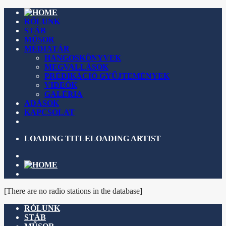
RÓLUNK
STÁB
MŰSOR
MÉDIATÁR
HANGOSKÖNYVEK
MEGVALLÁSOK
PRÉDIKÁCIÓ GYŰJTEMÉNYEK
VIDEÓK
GALÉRIA
ADÁSOK
KAPCSOLAT
LOADING TITLE
LOADING ARTIST
[There are no radio stations in the database]
RÓLUNK
STÁB