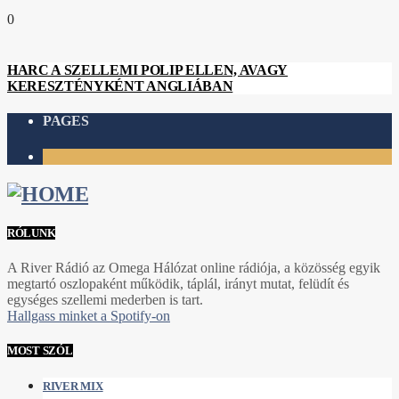
0
HARC A SZELLEMI POLIP ELLEN, AVAGY
KERESZTÉNYKÉNT ANGLIÁBAN
PAGES
1
RÓLUNK
A River Rádió az Omega Hálózat online rádiója, a közösség egyik
megtartó oszlopaként működik, táplál, irányt mutat, felüdít és
egységes szellemi mederben is tart.
Hallgass minket a Spotify-on
MOST SZÓL
RIVER MIX