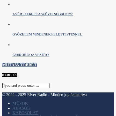
A VÉR SZEREPE A SZÖVETSÉGBEN 2/2.
GYŐZELEM MINDENEK FELETT ISTENNEL
AMIKOR NŐ A VEZETŐ
MUTASS TÖBBET
KERESÉS
© 2022 - 2025 River Rádió - Minden jog fenntartva
MŰSOR
ADÁSOK
KAPCSOLAT