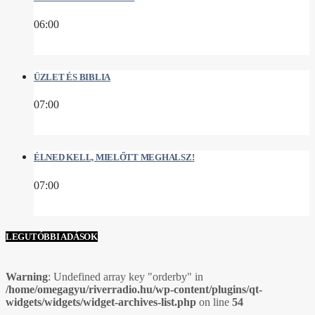
06:00
ÜZLET ÉS BIBLIA
07:00
ÉLNED KELL, MIELŐTT MEGHALSZ!
07:00
LEGUTÓBBI ADÁSOK
Warning
: Undefined array key "orderby" in
/home/omegagyu/riverradio.hu/wp-content/plugins/qt-
widgets/widgets/widget-archives-list.php
on line
54