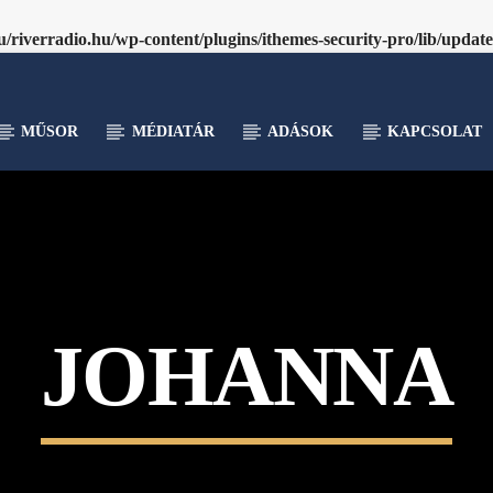
riverradio.hu/wp-content/plugins/ithemes-security-pro/lib/updat
MŰSOR
MÉDIATÁR
ADÁSOK
KAPCSOLAT
JOHANNA