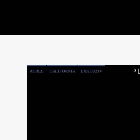
0
AUREL
CALIFORNIA
EXKLUZÍV
JOHANNA
KALIFORNIA
KIMPIAN
LOS ANGELES
OLYAN OTTHONOS
SÜVEGES IMRE