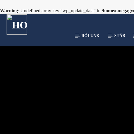
Warning
: Undefined array key "wp_update_data" in
/home/omegagyu/
RÓLUNK
STÁB
[There are no radio stations in the database]