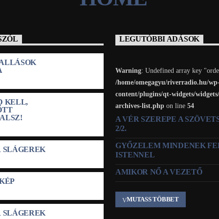
SZÓL
LEGUTÓBBI ADÁSOK
ALLÁSOK
A
Warning
: Undefined array key "orde
/home/omegagyu/riverradio.hu/wp
content/plugins/qt-widgets/widgets
 KELL,
archives-list.php
on line
54
ŐTT
ALSZ!
A VÉR SZEREPE A SZÖVE
2/2.
GYŐZELEM MINDENEK FE
R SLÁGEREK
ISTENNEL
AMIKOR NŐ A VEZETŐ
NKÉP
MUTASS TÖBBET
R SLÁGEREK