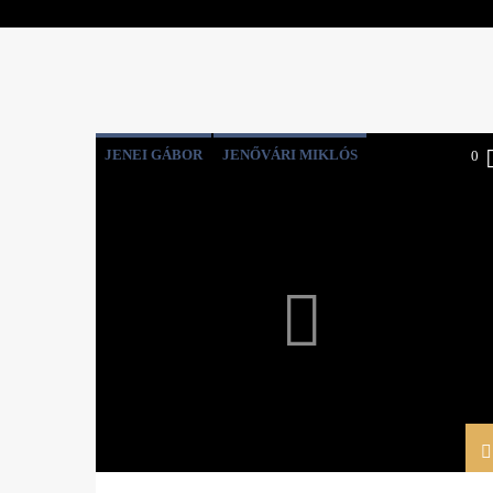
JENEI GÁBOR
JENŐVÁRI MIKLÓS
0
KAPOCS
MAJOROS SZIDÓNIA