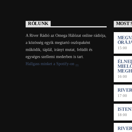
RÓLUNK
MOST 
A River Rádió az Omega Hálózat online rádiója,
MEGV
ÓRÁJ
a közösség egyik megtartó oszlopaként
15:00
működik, táplál, irányt mutat, felüdít és
egységes szellemi mederben is tart.
ÉLNED
Hallgass minket a Spotify-on
MIEL
MEGH
16:00
RIVE
17:00
ISTE
18:00
RIVE