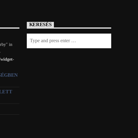
KERESÉS
rby" in
-
/widget-
TSÉGBEN
LETT