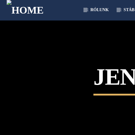
RÓLUNK
STÁB
[There are no radio stations in the database]
JE