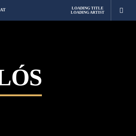
LOADING TITLE
AT
LOADING ARTIST
LÓS