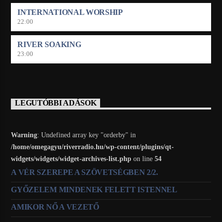
INTERNATIONAL WORSHIP
22:00
RIVER SOAKING
23:00
LEGUTÓBBI ADÁSOK
Warning
: Undefined array key "orderby" in
/home/omegagyu/riverradio.hu/wp-content/plugins/qt-
widgets/widgets/widget-archives-list.php
on line
54
A VÉR SZEREPE A SZÖVETSÉGBEN 2/2.
GYŐZELEM MINDENEK FELETT ISTENNEL
AMIKOR NŐ A VEZETŐ