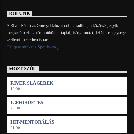
RÓLUNK
A River Rádió az Omega Hálózat online rádiója, a közösség egyik
megtartó oszlopaként működik, táplál, irányt mutat, felüdít és egységes
szellemi mederben is tart.
Hallgass minket a Spotify-on
MOST SZÓL
RIVER SLÁGEREK
19:00
IGEHIRDETÉS
20:00
HIT-MENTORÁLÁS
21:00