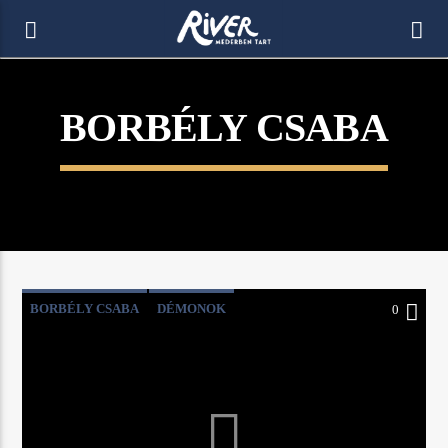
[There are no radio stations in the database]
BORBÉLY CSABA
BORBÉLY CSABA
DÉMONOK
0
DUDÁS ADRIENN
ISTENKÉP
JÉZUS