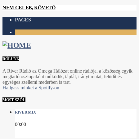
NEM CELEB, KÖVETŐ
PAGES
1
RÓLUNK
A River Rádió az Omega Hálózat online rádiója, a közösség egyik
megtartó oszlopaként működik, táplál, irányt mutat, felüdít és
egységes szellemi mederben is tart.
Hallgass minket a Spotify-on
MOST SZÓL
RIVER MIX
00:00