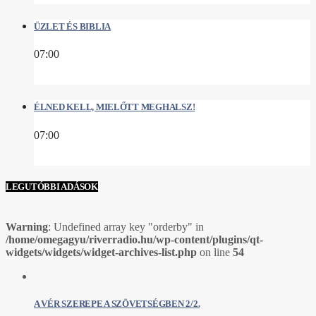
ÜZLET ÉS BIBLIA
07:00
ÉLNED KELL, MIELŐTT MEGHALSZ!
07:00
LEGUTÓBBI ADÁSOK
Warning
: Undefined array key "orderby" in
/home/omegagyu/riverradio.hu/wp-content/plugins/qt-
widgets/widgets/widget-archives-list.php
on line
54
A VÉR SZEREPE A SZÖVETSÉGBEN 2/2.