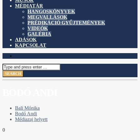
MŰSOR
MÉDIATÁR
HANGOSKÖNYVEK
MEGVALLÁSOK
PRÉDIKÁCIÓ GYŰJTEMÉNYEK
VIDEÓK
GALÉRIA
ADÁSOK
KAPCSOLAT
BODÓ ANDI
Bali Mónika
Bodó Andi
Médiazaj helyett
0