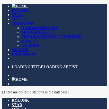
RÓLUNK
STÁB
MŰSOR
MÉDIATÁR
HANGOSKÖNYVEK
MEGVALLÁSOK
PRÉDIKÁCIÓ GYŰJTEMÉNYEK
VIDEÓK
GALÉRIA
ADÁSOK
KAPCSOLAT
LOADING TITLE
LOADING ARTIST
[There are no radio stations in the database]
RÓLUNK
STÁB