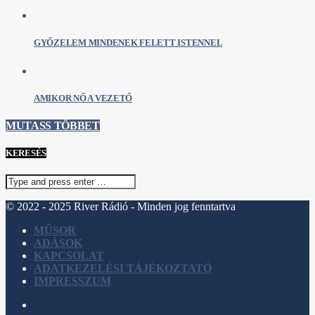
GYŐZELEM MINDENEK FELETT ISTENNEL
AMIKOR NŐ A VEZETŐ
MUTASS TÖBBET
KERESÉS
© 2022 - 2025 River Rádió - Minden jog fenntartva
MŰSOR
ADÁSOK
KAPCSOLAT
ADATKEZELÉSI TÁJÉKOZTATÓ
IMPRESSZUM