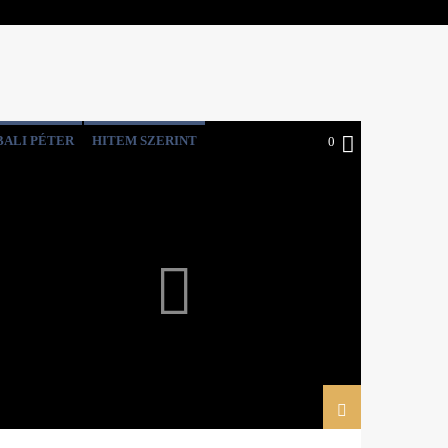
BALI PÉTER
HITEM SZERINT
0
PÉTER PETRA
SZILVÁSY LÁSZLÓ