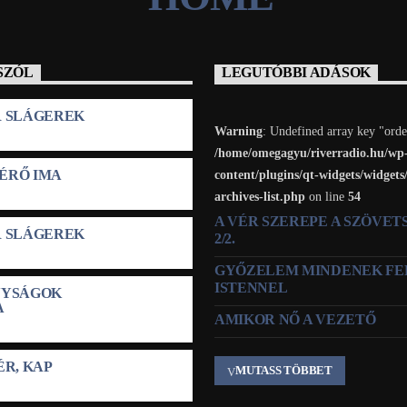
SZÓL
LEGUTÓBBI ADÁSOK
R SLÁGEREK
Warning
: Undefined array key "orde
/home/omegagyu/riverradio.hu/wp
ÉRŐ IMA
content/plugins/qt-widgets/widgets
archives-list.php
on line
54
A VÉR SZEREPE A SZÖVE
R SLÁGEREK
2/2.
GYŐZELEM MINDENEK FE
ISTENNEL
NYSÁGOK
A
AMIKOR NŐ A VEZETŐ
ÉR, KAP
MUTASS TÖBBET