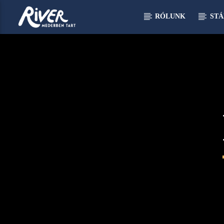
RÓLUNK
STÁ
[There are no radio stations in the database]