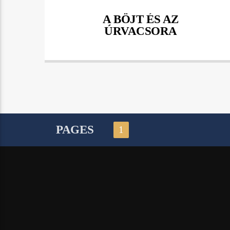
A BÖJT ÉS AZ
ÚRVACSORA
PAGES
1