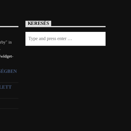
KERESÉS
rby" in
-
/widget-
TSÉGBEN
LETT