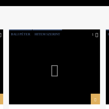
BALI PÉTER
HITEM SZERINT
1
PÉTER PETRA
SZILVÁSY LÁSZLÓ