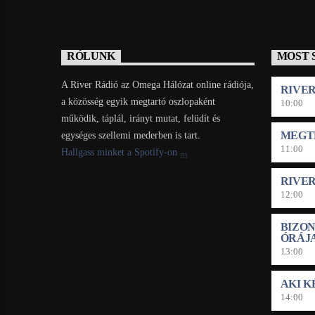
RÓLUNK
MOST 
A River Rádió az Omega Hálózat online rádiója,
RIVE
a közösség egyik megtartó oszlopaként
10:00
működik, táplál, irányt mutat, felüdít és
MEGT
egységes szellemi mederben is tart.
11:00
Hallgass minket a Spotify-on
RIVE
12:00
BIZO
ÓRÁJ
13:00
AKI K
14:00