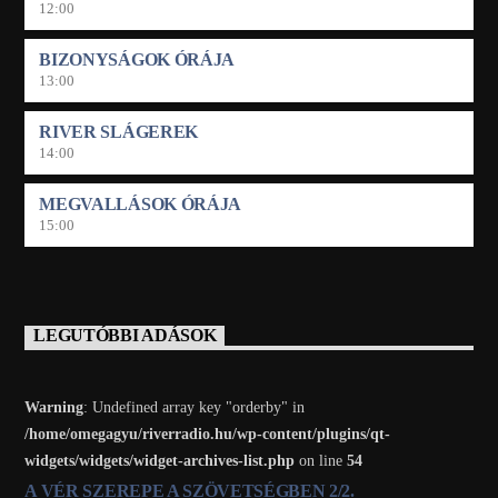
12:00
BIZONYSÁGOK ÓRÁJA
13:00
RIVER SLÁGEREK
14:00
MEGVALLÁSOK ÓRÁJA
15:00
LEGUTÓBBI ADÁSOK
Warning
: Undefined array key "orderby" in
/home/omegagyu/riverradio.hu/wp-content/plugins/qt-
widgets/widgets/widget-archives-list.php
on line
54
A VÉR SZEREPE A SZÖVETSÉGBEN 2/2.