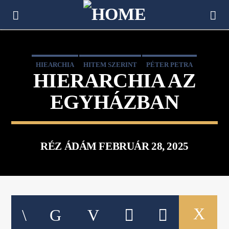
[There are no radio stations in the database]
HIEARCHIA
HITEM SZERINT
PÉTER PETRA
HIERARCHIA AZ
RÉZ ÁDÁM
EGYHÁZBAN
RÉZ ÁDÁM FEBRUÁR 28, 2025