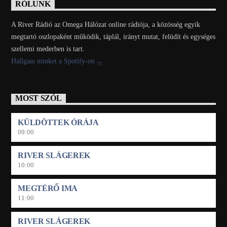
RÓLUNK
A River Rádió az Omega Hálózat online rádiója, a közösség egyik
megtartó oszlopaként működik, táplál, irányt mutat, felüdít és egységes
szellemi mederben is tart.
Hallgass minket a Spotify-on
MOST SZÓL
KÜLDÖTTEK ÓRÁJA
09:00
RIVER SLÁGEREK
10:00
MEGTÉRŐ IMA
11:00
RIVER SLÁGEREK