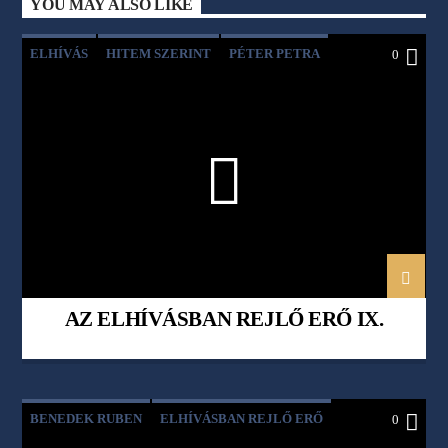
YOU MAY ALSO LIKE
ELHÍVÁS
HITEM SZERINT
PÉTER PETRA
0
RÉVÉSZ LAJOS
RÉVÉSZ SZILVIA
AZ ELHÍVÁSBAN REJLŐ ERŐ IX.
BENEDEK RUBEN
ELHÍVÁSBAN REJLŐ ERŐ
0