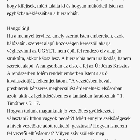
hogy kifejtsék, miért találta ki és hogyan működteti Isten az
egyházban/eklézsiában a hierarchiát.
Hangolódj!
Ha a mennyei tervhez, amely szerint Isten embereken, azok
hálózatán, szeretet alapú közösségen keresztül akarja
véghezvinni az ÜGYET, nem épül fel rendező elv alapján
struktúra, akkor káosz lesz. A hierarchia nem uralkodás, hanem
szeretet alapú. A rangsorban az első, a fej az Úr Jézus Krisztus.
A rendszerben fölém rendelt emberben Istent s az ő
kiválasztottját, felkentjét látom. “A vezetésben bevált
presbiterek kétszeres megbecsülést érdemelnek: elsősorban
azok, akik az igehirdetésben és a tanításban fáradoznak.” 1.
Timótheus 5: 17.
Hogyan tudunk magunknak jó vezetőt és gyülekezetet
választani? Itthon vagyok pecsét?! Miért ennyire szélsőségesek
a hívek vezetőkre adott reakciói, gesztusai? Hogyan ismerem
fel vezetői elhívásomat? Milyen szív születik meg