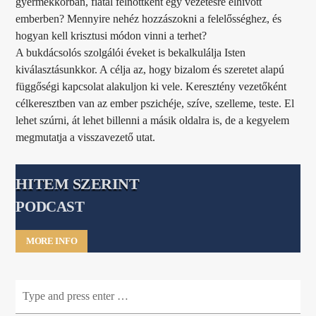
gyermekkorban, fiatal felnőttként egy vezetésre elhívott
emberben? Mennyire nehéz hozzászokni a felelősséghez, és
hogyan kell krisztusi módon vinni a terhet?
A bukdácsolós szolgálói éveket is bekalkulálja Isten
kiválasztásunkkor. A célja az, hogy bizalom és szeretet alapú
függőségi kapcsolat alakuljon ki vele. Keresztény vezetőként
célkeresztben van az ember pszichéje, szíve, szelleme, teste. El
lehet szúrni, át lehet billenni a másik oldalra is, de a kegyelem
megmutatja a visszavezető utat.
HITEM SZERINT
PODCAST
MORE INFO