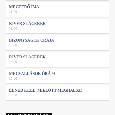
hogy kihez tartoznak, a mennyei elhívásukat elfogadva,
Megváltójuk munkájában asszisztensként vesznek részt, építik a
MEGTÉRŐ IMA
Királyságot a szívükben és kapcsolati rendszereikben is.
11:00
Elsősorban őket, valamint azokat segíti és bátorítja ez a Podcast,
akik már a hajlandóság szintjétől haladnak a Krisztushoz való
RIVER SLÁGEREK
teljes elköteleződés felé. Premier: Minden hónap első hetében,
12:00
hétköznap, reggel 9 órakor. Naprakész információt az adásokról a
Social Média felületeinken olvashatsz.
BIZONYSÁGOK ÓRÁJA
13:00
RIVER SLÁGEREK
14:00
MEGVALLÁSOK ÓRÁJA
15:00
ÉLNED KELL, MIELŐTT MEGHALSZ!
16:00