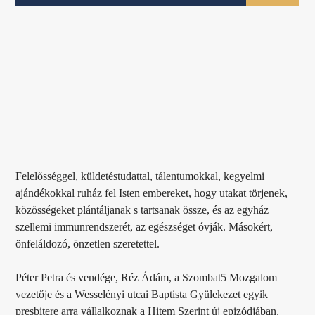
Felelősséggel, küldetéstudattal, tálentumokkal, kegyelmi
ajándékokkal ruház fel Isten embereket, hogy utakat törjenek,
közösségeket plántáljanak s tartsanak össze, és az egyház
szellemi immunrendszerét, az egészséget óvják. Másokért,
önfeláldozó, önzetlen szeretettel.
Péter Petra és vendége, Réz Ádám, a Szombat5 Mozgalom
vezetője és a Wesselényi utcai Baptista Gyülekezet egyik
presbitere arra vállalkoznak a Hitem Szerint új epizódjában,