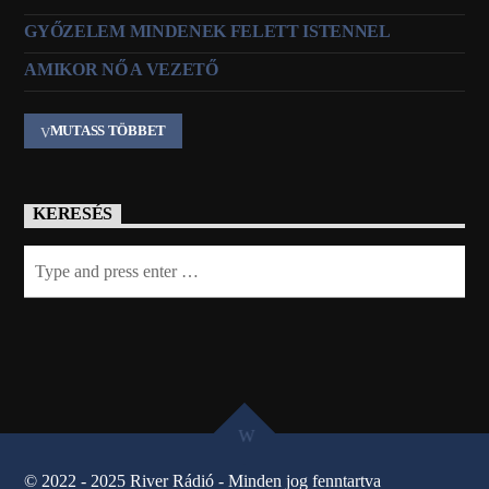
GYŐZELEM MINDENEK FELETT ISTENNEL
AMIKOR NŐ A VEZETŐ
MUTASS TÖBBET
KERESÉS
© 2022 - 2025 River Rádió - Minden jog fenntartva