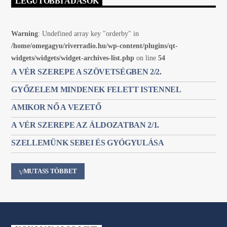
LEGUTÓBBI ADÁSOK
Warning
: Undefined array key "orderby" in
/home/omegagyu/riverradio.hu/wp-content/plugins/qt-
widgets/widgets/widget-archives-list.php
on line
54
A VÉR SZEREPE A SZÖVETSÉGBEN 2/2.
GYŐZELEM MINDENEK FELETT ISTENNEL
AMIKOR NŐ A VEZETŐ
A VÉR SZEREPE AZ ÁLDOZATBAN 2/1.
SZELLEMÜNK SEBEI ÉS GYÓGYULÁSA
MUTASS TÖBBET