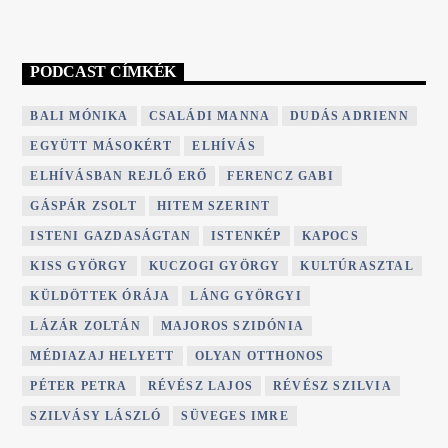
PODCAST CÍMKÉK
BALI MÓNIKA
CSALÁDI MANNA
DUDÁS ADRIENN
EGYÜTT MÁSOKÉRT
ELHÍVÁS
ELHÍVÁSBAN REJLŐ ERŐ
FERENCZ GABI
GÁSPÁR ZSOLT
HITEM SZERINT
ISTENI GAZDASÁGTAN
ISTENKÉP
KAPOCS
KISS GYÖRGY
KUCZOGI GYÖRGY
KULTÚRASZTAL
KÜLDÖTTEK ÓRÁJA
LÁNG GYÖRGYI
LÁZÁR ZOLTÁN
MAJOROS SZIDÓNIA
MÉDIAZAJ HELYETT
OLYAN OTTHONOS
PÉTER PETRA
RÉVÉSZ LAJOS
RÉVÉSZ SZILVIA
SZILVÁSY LÁSZLÓ
SÜVEGES IMRE