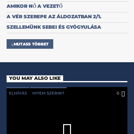
AMIKOR NŐ A VEZETŐ
A VÉR SZEREPE AZ ÁLDOZATBAN 2/1.
SZELLEMÜNK SEBEI ÉS GYÓGYULÁSA
MUTASS TÖBBET
YOU MAY ALSO LIKE
ELHÍVÁS
HITEM SZERINT
0
PÉTER PETRA
RÉVÉSZ LAJOS
RÉVÉSZ SZILVIA