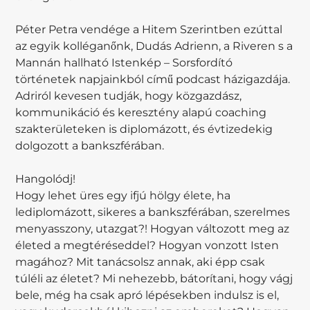
Péter Petra vendége a Hitem Szerintben ezúttal
az egyik kolléganőnk, Dudás Adrienn, a Riveren s a
Mannán hallható Istenkép – Sorsfordító
történetek napjainkból című podcast házigazdája.
Adriról kevesen tudják, hogy közgazdász,
kommunikáció és keresztény alapú coaching
szakterületeken is diplomázott, és évtizedekig
dolgozott a bankszférában.
Hangolódj!
Hogy lehet üres egy ifjú hölgy élete, ha
lediplomázott, sikeres a bankszférában, szerelmes
menyasszony, utazgat?! Hogyan változott meg az
életed a megtéréseddel? Hogyan vonzott Isten
magához? Mit tanácsolsz annak, aki épp csak
túléli az életet? Mi nehezebb, bátorítani, hogy vágj
bele, még ha csak apró lépésekben indulsz is el,