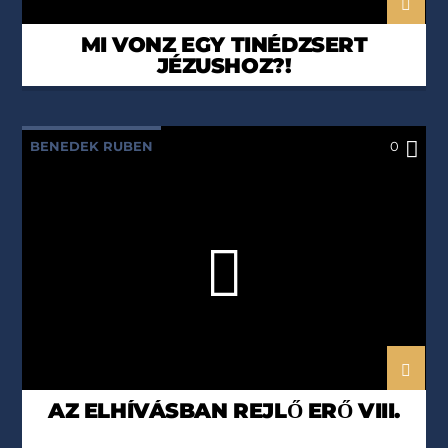
MI VONZ EGY TINÉDZSERT
JÉZUSHOZ?!
BENEDEK RUBEN
0
ELHÍVÁSBAN REJLŐ ERŐ
HITEM SZERINT
PÉTER PETRA
AZ ELHÍVÁSBAN REJLŐ ERŐ VIII.