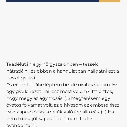
Teadélután egy hölgyszalonban – tessék
hátradőlni, és ebben a hangulatban hallgatni ezt a
beszélgetést.
”Szeretetfelhőbe léptem be, de óvatos voltam. Ez
egy gyülekezet, mi lesz most velem?! Itt biztos,
hogy megy az agymosás. (…) Megtérésem egy
óvatos folyamat volt, az elhívásom az emberekhez
való kapcsolódás, a velük való foglalkozás. (…) Ha
nem tudsz jól kapcsolódni, nem tudsz
evangelizálni.