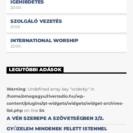
IGEHIRDETÉS
20:00
SZOLGÁLÓ VEZETÉS
21:00
INTERNATIONAL WORSHIP
22:00
LEGUTÓBBI ADÁSOK
Warning
: Undefined array key "orderby" in
/home/omegagyu/riverradio.hu/wp-
content/plugins/qt-widgets/widgets/widget-archives-
list.php
on line
54
A VÉR SZEREPE A SZÖVETSÉGBEN 2/2.
GYŐZELEM MINDENEK FELETT ISTENNEL