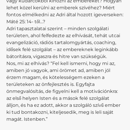
vagy kudarcokból kihozni az embereket? Hogyan
lehet közel kerülni az emberek szívéhez? Miért
fontos elmélkedni az Adri által hozott igeverseken:
Máté 25: 14- től…?
Adri tapasztalatai szerint – minden szolgálati
területen, ahol felfedezte az elhívását, tehát utcai
evangelizáció, rádiós tartalomgyártás, coaching,
idősek felé szolgálat – az embereknek leginkább
bátorításra, vigaszra és hitre van szükségük.
Nos, mi az elhívás? “Fel kell ismerni, hogy mi az,
amiben jó vagyok, ami örömet ad, amiben jól
érzem magam, és kötelességem ezeken a
területeken az önfejlesztés is. Egyfajta
önmegvalósítás, de figyelni kell a motivációnkra:
az első helyen Isten és a mások felé szolgálat
álljon, és ha ez adott, akkor a szolgáló szívű ember
ki tud bontakozni, kiteljesedik, meg is leli saját
magát. Istenben.”