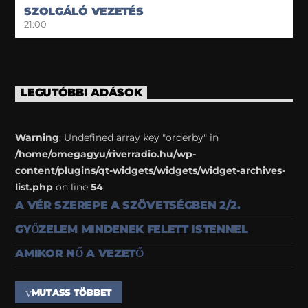
SZOLGÁLÓ VEZETÉS
21:00
LEGUTÓBBI ADÁSOK
Warning
: Undefined array key "orderby" in
/home/omegagyu/riverradio.hu/wp-
content/plugins/qt-widgets/widgets/widget-archives-
list.php
on line
54
A VÉR SZEREPE A SZÖVETSÉGBEN 2/2.
GYŐZELEM MINDENEK FELETT ISTENNEL
AMIKOR NŐ A VEZETŐ
MUTASS TÖBBET