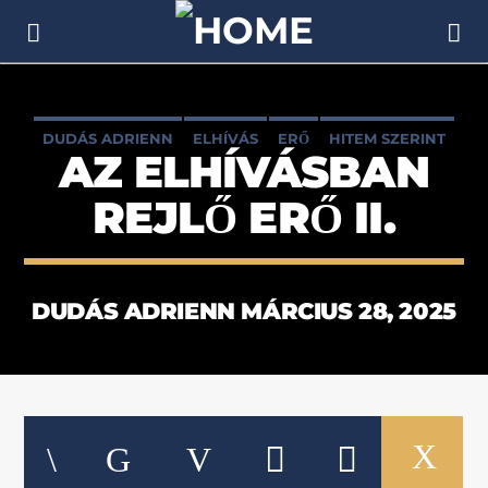
[There are no radio stations in the database]
DUDÁS ADRIENN
ELHÍVÁS
ERŐ
HITEM SZERINT
AZ ELHÍVÁSBAN
PÉTER PETRA
REJLŐ ERŐ II.
DUDÁS ADRIENN MÁRCIUS 28, 2025