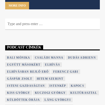
MORE INFO
PODCAST CÍMKÉK
BALI MÓNIKA
CSALÁDI MANNA
DUDÁS ADRIENN
EGYÜTT MÁSOKÉRT
ELHÍVÁS
ELHÍVÁSBAN REJLŐ ERŐ
FERENCZ GABI
GÁSPÁR ZSOLT
HITEM SZERINT
ISTENI GAZDASÁGTAN
ISTENKÉP
KAPOCS
KISS GYÖRGY
KUCZOGI GYÖRGY
KULTÚRASZTAL
KÜLDÖTTEK ÓRÁJA
LÁNG GYÖRGYI