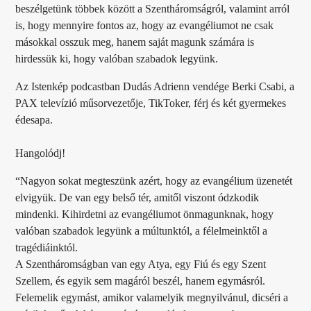
beszélgetünk többek között a Szentháromságról, valamint arról
is, hogy mennyire fontos az, hogy az evangéliumot ne csak
másokkal osszuk meg, hanem saját magunk számára is
hirdessük ki, hogy valóban szabadok legyünk.
Az Istenkép podcastban Dudás Adrienn vendége Berki Csabi, a
PAX televízió műsorvezetője, TikToker, férj és két gyermekes
édesapa.
Hangolódj!
“Nagyon sokat megteszünk azért, hogy az evangélium üzenetét
elvigyük. De van egy belső tér, amitől viszont ódzkodik
mindenki. Kihirdetni az evangéliumot önmagunknak, hogy
valóban szabadok legyünk a múltunktól, a félelmeinktől a
tragédiáinktól.
A Szentháromságban van egy Atya, egy Fiú és egy Szent
Szellem, és egyik sem magáról beszél, hanem egymásról.
Felemelik egymást, amikor valamelyik megnyilvánul, dicséri a