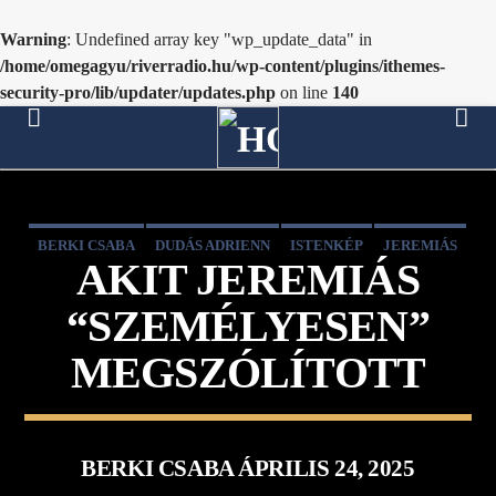
Warning
: Undefined array key "wp_update_data" in
/home/omegagyu/riverradio.hu/wp-content/plugins/ithemes-
security-pro/lib/updater/updates.php
on line
140
[There are no radio stations in the database]
BERKI CSABA
DUDÁS ADRIENN
ISTENKÉP
JEREMIÁS
AKIT JEREMIÁS
“SZEMÉLYESEN”
MEGSZÓLÍTOTT
BERKI CSABA ÁPRILIS 24, 2025