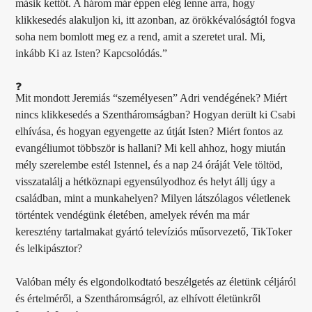
másik kettőt. A három már éppen elég lenne arra, hogy
klikkesedés alakuljon ki, itt azonban, az örökkévalóságtól fogva
soha nem bomlott meg ez a rend, amit a szeretet ural. Mi,
inkább Ki az Isten? Kapcsolódás.”
Mit mondott Jeremiás “személyesen” Adri vendégének? Miért
nincs klikkesedés a Szentháromságban? Hogyan derült ki Csabi
elhívása, és hogyan egyengette az útját Isten? Miért fontos az
evangéliumot többször is hallani? Mi kell ahhoz, hogy miután
mély szerelembe estél Istennel, és a nap 24 óráját Vele töltöd,
visszatalálj a hétköznapi egyensúlyodhoz és helyt állj úgy a
családban, mint a munkahelyen? Milyen látszólagos véletlenek
történtek vendégünk életében, amelyek révén ma már
keresztény tartalmakat gyártó televíziós műsorvezető, TikToker
és lelkipásztor?
Valóban mély és elgondolkodtató beszélgetés az életünk céljáról
és értelméről, a Szentháromságról, az elhívott életünkről