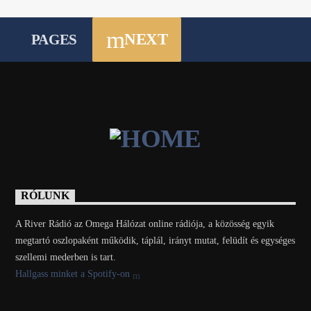
NEXT
PAGES
RÓLUNK
A River Rádió az Omega Hálózat online rádiója, a közösség egyik
megtartó oszlopaként működik, táplál, irányt mutat, felüdít és egységes
szellemi mederben is tart.
Hallgass minket a Spotify-on