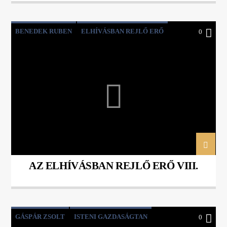
BENEDEK RUBEN
ELHÍVÁSBAN REJLŐ ERŐ
0
HITEM SZERINT
PÉTER PETRA
AZ ELHÍVÁSBAN REJLŐ ERŐ VIII.
GÁSPÁR ZSOLT
ISTENI GAZDASÁGTAN
0