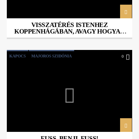
VISSZATÉRÉS ISTENHEZ
KOPPENHÁGÁBAN, AVAGY HOGYAN
FONJUK ÖSSZE ÚJRA A SZÁLAKAT?
KAPOCS
MAJOROS SZIDÓNIA
0
SZABÓ-VÉKEY KATALIN
FUSS, BENJI, FUSS!