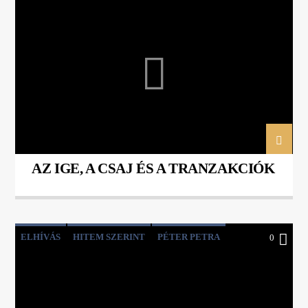
KUCZOGI GYÖRGY
AZ IGE, A CSAJ ÉS A TRANZAKCIÓK
ELHÍVÁS
HITEM SZERINT
PÉTER PETRA
0
TAR KATA