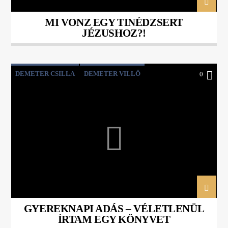
MI VONZ EGY TINÉDZSERT
JÉZUSHOZ?!
DEMETER CSILLA
DEMETER VILLŐ
0
KULTÚRASZTAL
LAKOS NÓRA
MAJOROS SZIDÓNIA
VÉLETLENÜL ÍRTAM EGY KÖNYVET
GYEREKNAPI ADÁS – VÉLETLENÜL
ÍRTAM EGY KÖNYVET