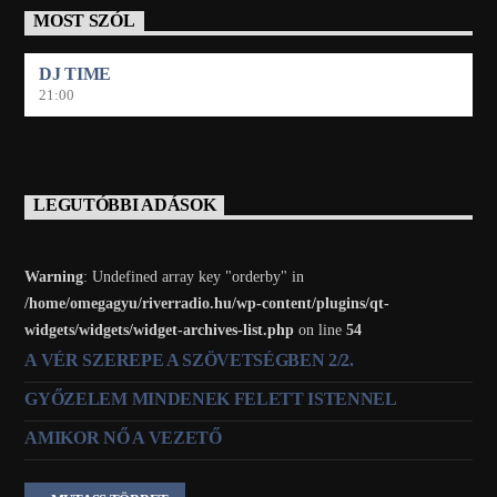
MOST SZÓL
DJ TIME
21:00
LEGUTÓBBI ADÁSOK
Warning
: Undefined array key "orderby" in
/home/omegagyu/riverradio.hu/wp-content/plugins/qt-
widgets/widgets/widget-archives-list.php
on line
54
A VÉR SZEREPE A SZÖVETSÉGBEN 2/2.
GYŐZELEM MINDENEK FELETT ISTENNEL
AMIKOR NŐ A VEZETŐ