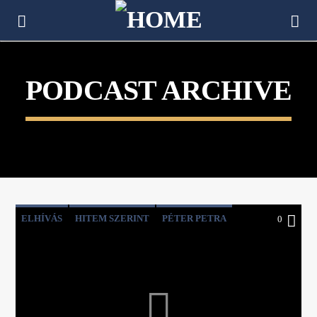
[There are no radio stations in the database]
PODCAST ARCHIVE
ELHÍVÁS
HITEM SZERINT
PÉTER PETRA
0
RÉVÉSZ LAJOS
RÉVÉSZ SZILVIA