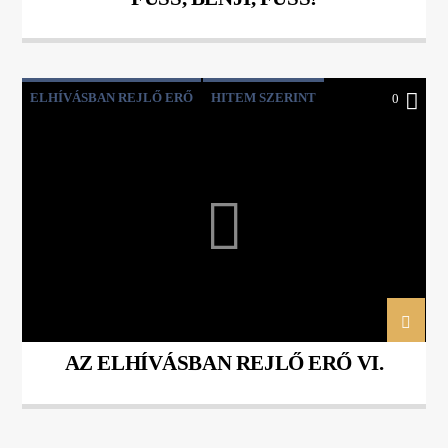
ELHÍVÁSBAN REJLŐ ERŐ
HITEM SZERINT
0
KÖVESDI ÁRON
PÉTER PETRA
AZ ELHÍVÁSBAN REJLŐ ERŐ VI.