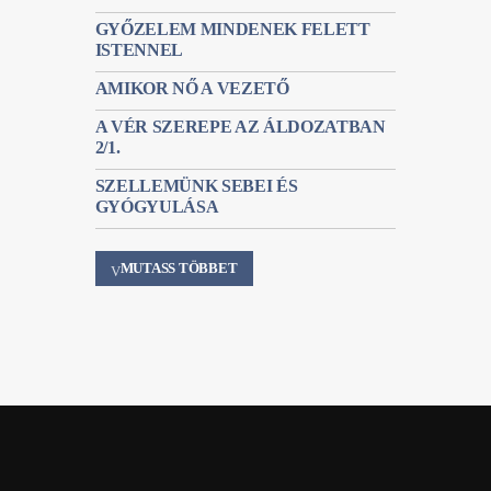
GYŐZELEM MINDENEK FELETT
ISTENNEL
AMIKOR NŐ A VEZETŐ
A VÉR SZEREPE AZ ÁLDOZATBAN
2/1.
SZELLEMÜNK SEBEI ÉS
GYÓGYULÁSA
MUTASS TÖBBET