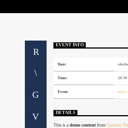
EVENT INFO
Date:
októbe
Time:
20:50
Event:
https
DETAILS
This is a
demo content
from
Qantum The