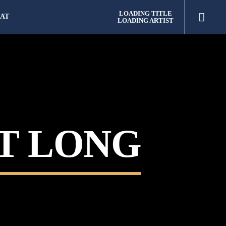
LOADING TITLE
AT
LOADING ARTIST
T LONG