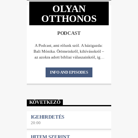
OLYAN
OTTHONOS
PODCAST
A Podcast, ami rólunk szól. A házigazda:
Bali Mónika. Örömeinkről, kihívásokról –
az azokra adott bibliai válaszainkról, igei
megértéseinkről beszélgetünk;
bizonyságokat osztunk meg az Úr
INFO AND EPISODES
munkájáról, a megélt csodákról,
gyógyulásokról. Bemutatunk
közösségeket, szolgálatokat, szolgálókat,
beszélgetünk az Omega Képzési Központ
munkájáról. Kifejezetten az Omega
KÖVETKEZŐ
Gyülekezetek egységes szellemi mederben
tartása hívta életre ezt a kedd esténként
jelentkező Podcastot. De az Omega
IGEHIRDETÉS
Hálózatot elindító mennyei látás
20:00
(„Összeszedem az egész Jákóbot,
összegyűjtöm Izráel maradékát.
HITEM SZERINT