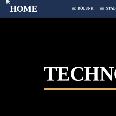
RÓLUNK
STÁB
[There are no radio stations in the database]
TECHN