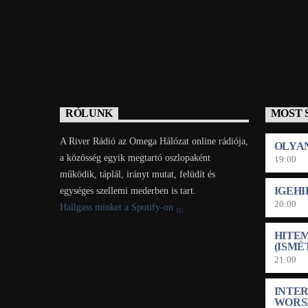
RÓLUNK
MOST 
A River Rádió az Omega Hálózat online rádiója,
OLYA
a közösség egyik megtartó oszlopaként
19:00
működik, táplál, irányt mutat, felüdít és
IGEH
egységes szellemi mederben is tart.
20:00
Hallgass minket a Spotify-on
HITEM
(ISMÉ
21:00
INTE
WORS