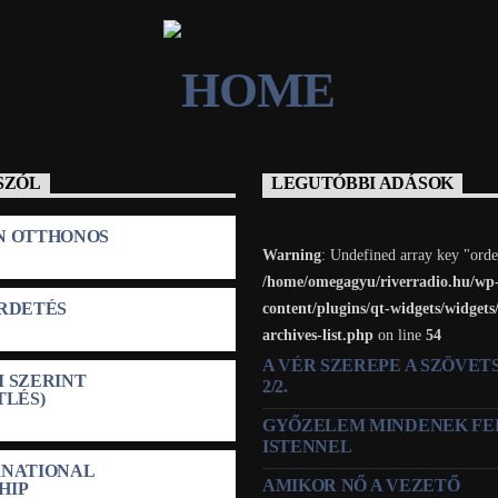
SZÓL
LEGUTÓBBI ADÁSOK
N OTTHONOS
Warning
: Undefined array key "orde
/home/omegagyu/riverradio.hu/wp
IRDETÉS
content/plugins/qt-widgets/widgets
archives-list.php
on line
54
A VÉR SZEREPE A SZÖVE
 SZERINT
2/2.
TLÉS)
GYŐZELEM MINDENEK FE
ISTENNEL
RNATIONAL
AMIKOR NŐ A VEZETŐ
HIP