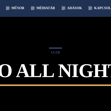
MŰSOR
MÉDIATÁR
ADÁSOK
KAPCSOL
CLUB
O ALL NIGH