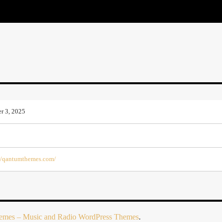
r 3, 2025
://qantumthemes.com/
mes – Music and Radio WordPress Themes
.