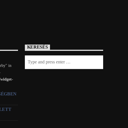
KERESÉS
rby" in
-
/widget-
TSÉGBEN
LETT