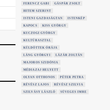
FERENCZ GABI
GÁSPÁR ZSOLT
HITEM SZERINT
ISTENI GAZDASÁGTAN
ISTENKÉP
KAPOCS
KISS GYÖRGY
KUCZOGI GYÖRGY
KULTÚRASZTAL
KÜLDÖTTEK ÓRÁJA
LÁNG GYÖRGYI
LÁZÁR ZOLTÁN
MAJOROS SZIDÓNIA
MÉDIAZAJ HELYETT
OLYAN OTTHONOS
PÉTER PETRA
RÉVÉSZ LAJOS
RÉVÉSZ SZILVIA
SZILVÁSY LÁSZLÓ
SÜVEGES IMRE