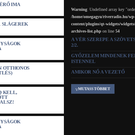
ÉRŐ IMA
Warning
: Undefined array key "orde
/home/omegagyu/riverradio.hu/wp
R SLÁGEREK
content/plugins/qt-widgets/widgets
archives-list.php
on line
54
A VÉR SZEREPE A SZÖVE
NYSÁGOK
2/2.
A
GYŐZELEM MINDENEK FE
ISTENNEL
N OTTHONOS
AMIKOR NŐ A VEZETŐ
TLÉS)
MUTASS TÖBBET
 KELL,
ŐTT
ALSZ!
NYSÁGOK
A