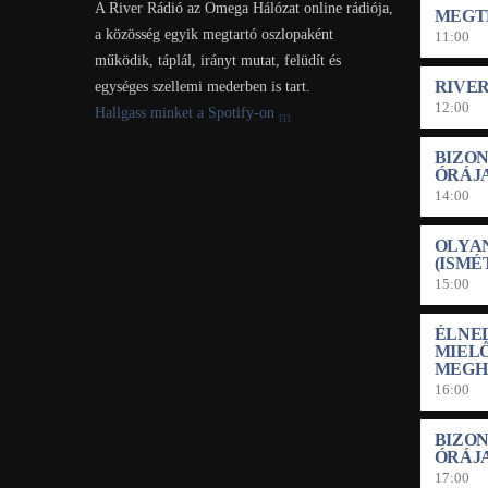
A River Rádió az Omega Hálózat online rádiója,
MEGT
a közösség egyik megtartó oszlopaként
11:00
működik, táplál, irányt mutat, felüdít és
RIVE
egységes szellemi mederben is tart.
12:00
Hallgass minket a Spotify-on
BIZO
ÓRÁJ
14:00
OLYA
(ISMÉ
15:00
ÉLNED
MIEL
MEGH
16:00
BIZO
ÓRÁJ
17:00