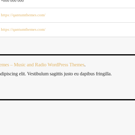
+000 000 000
https://qantumthemes.com/
https://qantumthemes.com/
mes – Music and Radio WordPress Themes
.
piscing elit. Vestibulum sagittis justo eu dapibus fringilla.