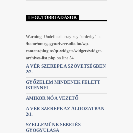
LEGUTÓBBI ADÁSOK
Warning
: Undefined array key "orderby" in
/home/omegagyu/riverradio.hu/wp-
content/plugins/qt-widgets/widgets/widget-
archives-list.php
on line
54
A VÉR SZEREPE A SZÖVETSÉGBEN
2/2.
GYŐZELEM MINDENEK FELETT
ISTENNEL
AMIKOR NŐ A VEZETŐ
A VÉR SZEREPE AZ ÁLDOZATBAN
2/1.
SZELLEMÜNK SEBEI ÉS
GYÓGYULÁSA