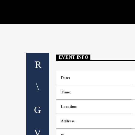
EVENT INFO
Date:
Time:
Location:
Address: