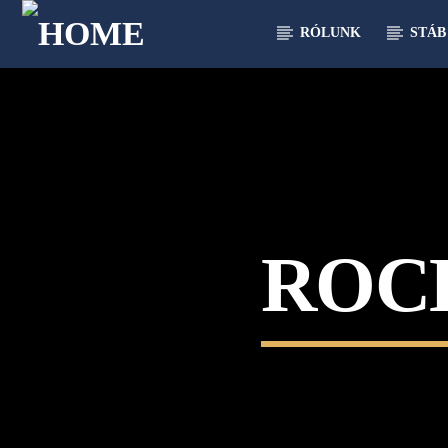
RÓLUNK
STÁB
[There are no radio stations in the database]
ROC