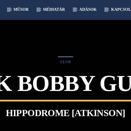
MŰSOR
MÉDIATÁR
ADÁSOK
KAPCSOL
CLUB
K BOBBY GU
HIPPODROME [ATKINSON]