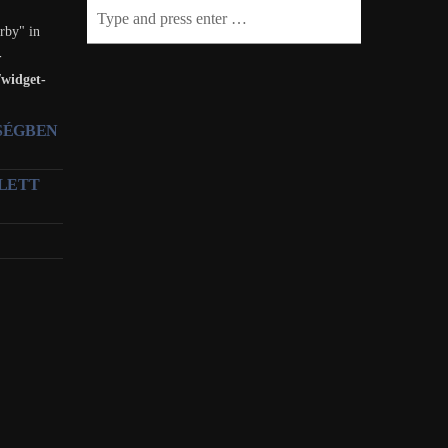
rby" in
-
/widget-
TSÉGBEN
LETT