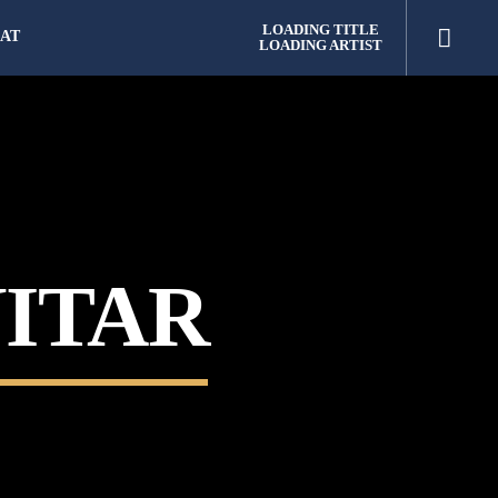
LOADING TITLE
AT
LOADING ARTIST
ITAR