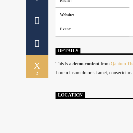
Phone:
Website:
Event:
DETAILS
This is a
demo content
from
Qantum The
Lorem ipsum dolor sit amet, consectetur adi
2
LOCATION