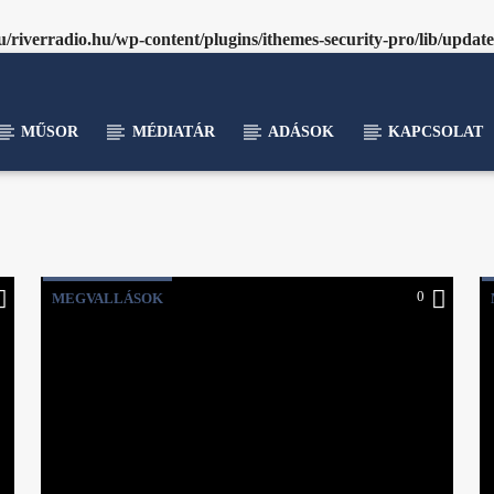
riverradio.hu/wp-content/plugins/ithemes-security-pro/lib/updat
MŰSOR
MÉDIATÁR
ADÁSOK
KAPCSOLAT
0
MEGVALLÁSOK