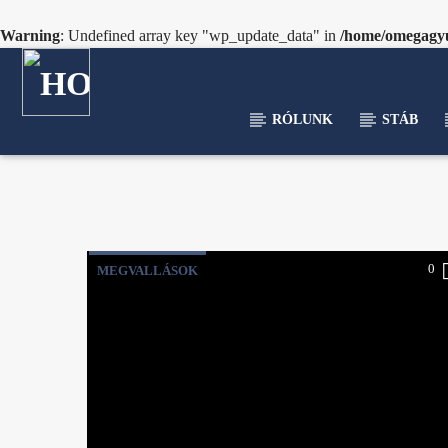
Warning
: Undefined array key "wp_update_data" in
/home/omegagyu/
RÓLUNK
STÁB
[There are no radio stations in the database]
0
MEGVALLÁSOK