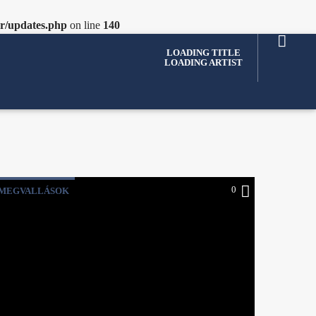
er/updates.php
on line
140
LOADING TITLE
LOADING ARTIST
0
MEGVALLÁSOK